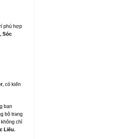
rí phù hợp
, Sóc
r
, có kiến
ng bạn
g bộ trang
 không chỉ
c Liêu.