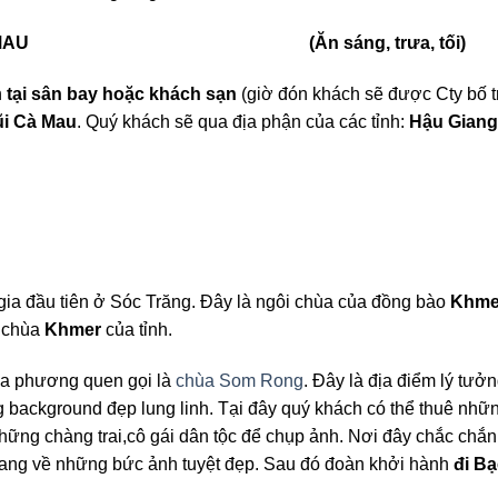
 LIÊU – CÀ MAU (Ăn sáng, trưa, tối)
h
tại sân bay hoặc khách sạn
(giờ đón khách sẽ được Cty bố t
ũi Cà Mau
. Quý khách sẽ qua địa phận của các tỉnh:
Hậu Giang
gia đầu tiên ở Sóc Trăng. Đây là ngôi chùa của đồng bào
Khme
i chùa
Khmer
của tỉnh.
a phương quen gọi là
chùa Som Rong
. Đây là địa điểm lý tưở
 background đẹp lung linh. Tại đây quý khách có thể thuê nhữn
ững chàng trai,cô gái dân tộc để chụp ảnh. Nơi đây chắc chắn
mang về những bức ảnh tuyệt đẹp. Sau đó đoàn khởi hành
đi Bạ