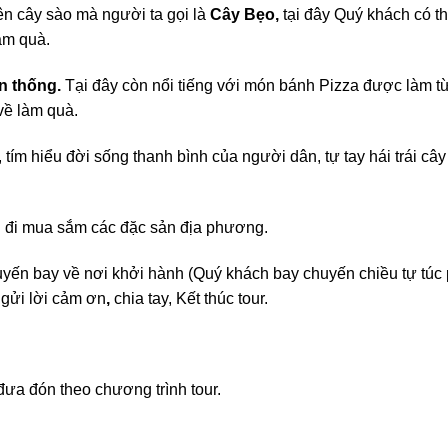
ên cây sào mà người ta gọi là
Cây Bẹo,
tại đây Quý khách có t
àm quà.
ền thống.
Tại đây còn nổi tiếng với món bánh Pizza được làm từ 
về làm quà.
, tím hiểu đời sống thanh bình của người dân, tự tay hái trái câ
 đi mua sắm các đặc sản địa phương.
uyến bay về nơi khởi hành (Quý khách bay chuyến chiều tự tú
gửi lời cảm ơn
,
chia tay, Kết thúc tour.
 đưa đón theo chương trình tour.