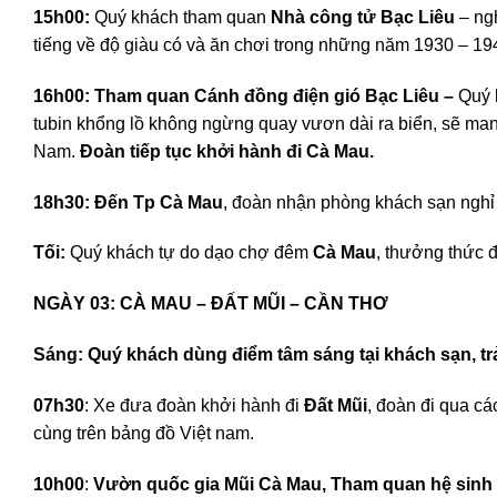
15h00:
Quý khách tham quan
Nhà công tử Bạc Liêu
– ng
tiếng về độ giàu có và ăn chơi trong những năm 1930 – 19
16h00:
Tham quan Cánh đồng điện gió Bạc Liêu –
Quý 
tubin khổng lồ không ngừng quay vươn dài ra biển, sẽ m
Nam.
Đoàn tiếp tục khởi hành đi Cà Mau.
18h30: Đến Tp Cà Mau
, đoàn nhận phòng khách sạn nghỉ 
Tối:
Quý khách tự do dạo chợ đêm
Cà Mau
, thưởng thức 
NGÀY 03: CÀ MAU – ĐẤT MŨI –
Sáng: Quý khách dùng điểm tâm sáng tại khách sạn, tr
07h30
: Xe đưa đoàn khởi hành đi
Đất Mũi
, đoàn đi qua c
cùng trên bảng đồ Việt nam.
10h00
:
Vườn quốc gia Mũi Cà Mau,
Tham quan hệ sinh 