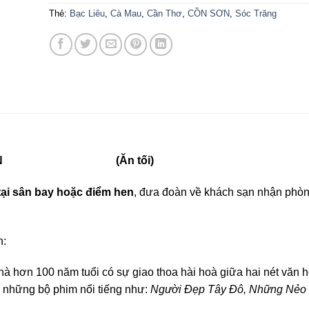
Thẻ:
Bạc Liêu
,
Cà Mau
,
Cần Thơ
,
CỒN SƠN
,
Sóc Trăng
 – CỒN SƠN (Ăn tối)
tại sân bay hoặc điểm hen
, đưa đoàn về khách sạn nhận phòn
n:
hà hơn 100 năm tuổi có sự giao thoa hài hoà giữa hai nét văn h
a những bộ phim nổi tiếng như:
Người Đẹp Tây Đô, Những Nẻo