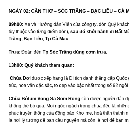
NGÀY 02: CẦN THƠ – SÓC TRĂNG – BẠC
09h00
:
Xe và Hướng dẫn Viên của công ty
,
đón Quý khác
tùy thuộc vào từng điểm đón),
s
au đó khởi hành đi Đất M
Trăng, Bạc Liêu, Tp Cà Mau:
Trưa
: Đoàn đến
Tp Sóc Trăng dùng cơm trưa.
13h00: Quý khách tham quan:
Chùa Dơi
được xếp hạng là Di tích danh thắng cấp Quốc 
trúc, hoa văn đặc sắc, to đẹp vào bậc nhất trong số 92 ngô
Chùa Bôtum Vong Sa Som Rong
còn được người dân đị
không thể bỏ qua. Mọi ngóc ngách trong chùa đều là những
phục truyền thống của đồng bào Khơ me, hoá thân thành nh
là nơi lý tưởng để bạn cầu nguyện mà còn là nơi để bạn 