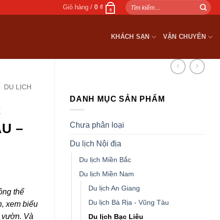
Tìm
Giỏ hàng /
0
₫
0
kiếm:
KHÁCH SẠN
VẬN CHUYỂN
DU LỊCH
DANH MỤC SẢN PHẨM
C
Chưa phân loại
U –
Du lịch Nội địa
Du lịch Miền Bắc
Du lịch Miền Nam
Du lịch An Giang
ông thể
Du lịch Bà Rịa - Vũng Tàu
n, xem biểu
i vườn. Và
Du lịch Bạc Liêu