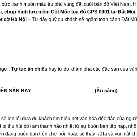
nên bức tranh muôn màu trù phú vùng đất cuối bản đồ Việt Nam.
u,
chụp hình lưu niệm Cột Mốc tọa độ GPS 0001 tại Đất Mũi,
t cờ Hà Nội
– Từ đây quý du khách sẽ ngắm toàn cảnh Đất Mũi
ngơi.
Tự túc ăn chiều
hay tự do khám phá các đặc sản của vùn
TRÁI CÂY – TIỄN SÂN BAY (Ăn sáng)
u sẽ len lỏi đưa du khách tìm hiểu nét văn hóa độc đáo của ngư
 bị thu hút bởi âm thanh náo nhiệt từ sự buôn bán tấp nập, nhộ
n đang buôn bán trên chợ nổi, hoặc sẽ thấy rất lạ và vui mắt kh