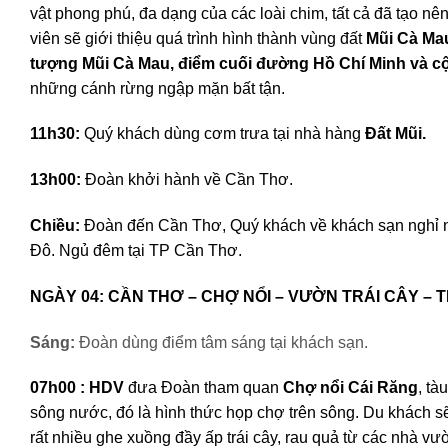
vật phong phú, đa dạng của các loài chim, tất cả đã tạo 
viên sẽ giới thiệu quá trình hình thành vùng đất
Mũi Cà Ma
tượng Mũi Cà Mau, điểm cuối đường Hồ Chí Minh và cộ
những cánh rừng ngập mặn bất tận.
11h30:
Quý khách dùng cơm trưa tại nhà hàng
Đất Mũi.
13h00:
Đoàn khởi hành về Cần Thơ.
Chiều:
Đoàn đến Cần Thơ, Quý khách về khách sạn nghỉ 
Đô. Ngủ đêm tại TP Cần Thơ.
NGÀY 04: CẦN THƠ – CHỢ NỔI – VƯỜN 
Sáng:
Đoàn dùng điểm tâm sáng tại khách sạn.
07h00 :
HDV
đưa Đoàn tham quan
Chợ nổi Cái Răng
, tà
sông nước, đó là hình thức họp chợ trên sông. Du khách sẽ
rất nhiều ghe xuồng đầy ấp trái cây, rau quả từ các nhà vườ