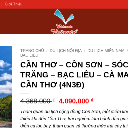
Giới Thiệu
TRANG CHỦ
/
DU LỊCH NỘI ĐỊA
/
DU LỊCH MIỀN NAM
/
BẠC LIÊU
CẦN THƠ – CỒN SƠN – SÓ
d to
hlist
TRĂNG – BẠC LIÊU – CÀ MA
CẦN THƠ (4N3Đ)
Giá
Giá
4.368.000
4.090.000
₫
₫
gốc
hiện
Tham quan du lịch cộng đồng Cồn Sơn, một điểm kh
là:
tại
thiếu khi đến Cần Thơ, trải nghiệm làm bánh dân gia
4.368.000 ₫.
là:
diễn cá lóc bay, tham quan và thưởng thức trái cây tạ