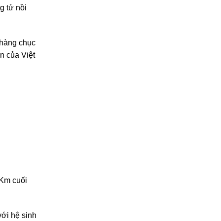
g tử nồi
 hàng chục
n của Việt
 Km cuối
ới hệ sinh