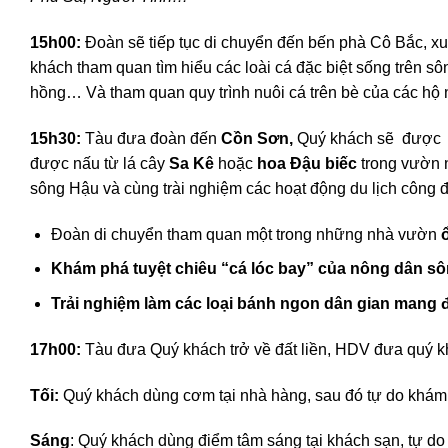
15h00:
Đoàn sẽ tiếp tục di chuyển đến bến phà Cô Bắc, 
khách tham quan tìm hiểu các loài cá đặc biệt sống trên s
hồng… Và tham quan quy trình nuôi cá trên bè của các hộ 
15h30:
Tàu đưa đoàn đến
Cồn Sơn,
Quý khách sẽ được
được nấu từ lá cây
Sa Kê
hoặc
hoa Đậu biếc
trong vườn n
sông Hậu và cùng trài nghiệm các hoạt động du lịch công 
Đoàn di chuyển tham quan một trong những nhà vườn
Khám phá tuyệt chiêu “cá lóc bay” của nông dân s
T
rải nghiệm làm các loại bánh ngon dân
gian mang 
1
7
h00:
Tàu đưa Quý khách trở về đất liền, HDV đưa quý kh
Tối:
Quý khách dùng cơm tại nhà hàng, sau đó tự do khám
Sáng
: Quý khách dùng điểm tâm sáng tại khách sạn, tự do 