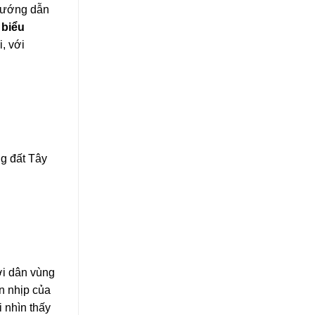
 Hướng dẫn
 biểu
, với
g đất Tây
ời dân vùng
n nhịp của
i nhìn thấy