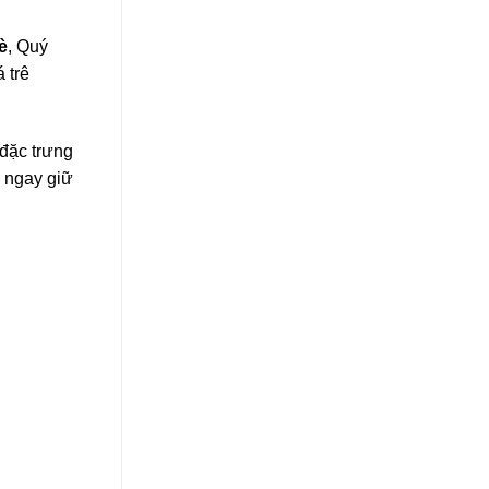
è
, Quý
 trê
đặc trưng
ê ngay giữ