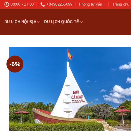
Bỏ
08:00 - 17:00
+84902266099
Phòng tư vấn
Trang chủ
qua
nội
DU LỊCH NỘI ĐỊA
DU LỊCH QUỐC TẾ
dung
-6%
Ad
wis