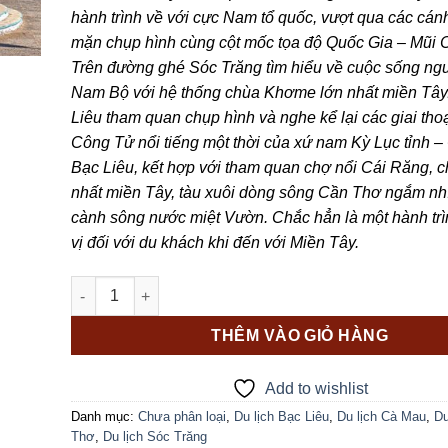
4.090.000 ₫
hành trình về với cực Nam tổ quốc, vượt qua các cán
mặn chụp hình cùng cột mốc tọa độ Quốc Gia – Mũi 
Trên đường ghé Sóc Trăng tìm hiểu về cuộc sống n
Nam Bộ với hệ thống chùa Khơme lớn nhất miền Tây
Liêu tham quan chụp hình và nghe kể lại các giai thoạ
Công Tử nổi tiếng một thời của xứ nam Kỳ Lục tỉnh 
Bạc Liêu, kết hợp với tham quan chợ nổi Cái Răng, c
nhất miền Tây, tàu xuôi dòng sông Cần Thơ ngắm nh
cành sông nước miệt Vườn. Chắc hẳn là một hành trì
vị đối với du khách khi đến với Miền Tây.
CẦN THƠ – CỒN SƠN - SÓC TRĂNG – BẠC LIÊU – CÀ M
THÊM VÀO GIỎ HÀNG
Add to wishlist
Danh mục:
Chưa phân loại
,
Du lịch Bạc Liêu
,
Du lịch Cà Mau
,
Du
Thơ
,
Du lịch Sóc Trăng