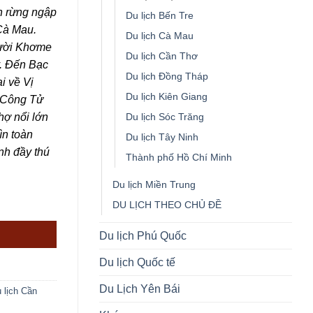
.
h rừng ngập
Du lịch Bến Tre
Cà Mau.
Du lịch Cà Mau
gười Khơme
Du lịch Cần Thơ
. Đến Bạc
Du lịch Đồng Tháp
i về Vị
Du lịch Kiên Giang
– Công Tử
Du lịch Sóc Trăng
hợ nổi lớn
ìn toàn
Du lịch Tây Ninh
nh đầy thú
Thành phố Hồ Chí Minh
Du lịch Miền Trung
AU – CẦN THƠ (4N3Đ) số lượng
DU LỊCH THEO CHỦ ĐỀ
Du lịch Phú Quốc
Du lịch Quốc tế
Du Lịch Yên Bái
 lịch Cần