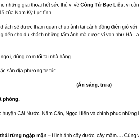
he những giai thoại hết sức thú vị về
Công Tử Bạc Liêu,
vị côn
45 của Nam Kỳ Lục tỉnh.
khách sẽ được tham quan chụp ảnh tại cánh đồng điện gió với
ang đến cho du khách những tấm ảnh mà được ví von như Hà La
ngơi, dùng cơm tối tại nhà hàng.
đặc sản địa phương tự túc.
 CẦN THƠ (Ăn sáng, trưa)
ả phòng.
ác huyện Cái Nước, Năm Căn, Ngọc Hiển và chinh phục những
thái rừng ngập mặn
– Hình ảnh cây đước, cây mắm…. Cùng v