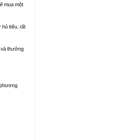
hể mua một
hủ tiếu, rất
y và thưởng
c phương