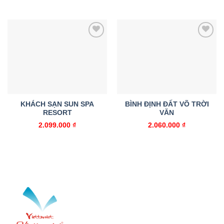
gốc
hiện
15.9
là:
tại
569.000 ₫.
là:
519.000 ₫.
Add to
Add to
wishlist
wishlist
KHÁCH SẠN SUN SPA
BÌNH ĐỊNH ĐẤT VÕ TRỜI
RESORT
VĂN
2.099.000
₫
2.060.000
₫