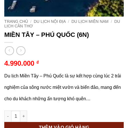
TRANG CHỦ
/
DU LỊCH NỘI ĐỊA
/
DU LỊCH MIỀN NAM
/
DU
LỊCH CẦN THƠ
MIỀN TÂY – PHÚ QUỐC (6N)
4.990.000
₫
Du lịch Miền Tây – Phú Quốc là sự kết hợp cùng lúc 2 trải
nghiệm của sông nước miệt vườn và biển đảo, mang đến
cho du khách những ấn tượng khó quên…
MIỀN TÂY - PHÚ QUỐC (6N) số lượng
THÊM VÀO GIỎ HÀNG