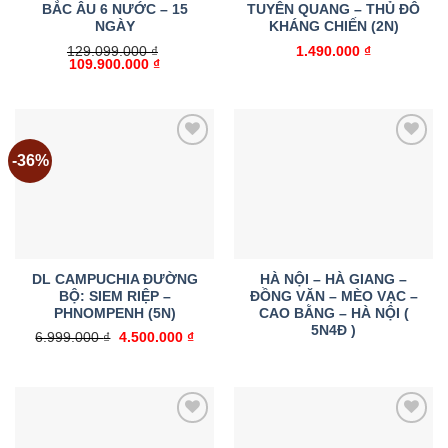
BẮC ÂU 6 NƯỚC – 15
TUYÊN QUANG – THỦ ĐÔ
NGÀY
KHÁNG CHIẾN (2N)
129.099.000
₫
1.490.000
₫
Giá
Giá
109.900.000
₫
gốc
hiện
là:
tại
129.099.000 ₫.
là:
109.900.000 ₫.
-36%
Add to
Add to
wishlist
wishlist
DL CAMPUCHIA ĐƯỜNG
HÀ NỘI – HÀ GIANG –
BỘ: SIEM RIỆP –
ĐỒNG VĂN – MÈO VẠC –
PHNOMPENH (5N)
CAO BẰNG – HÀ NỘI (
5N4Đ )
Giá
Giá
6.999.000
₫
4.500.000
₫
gốc
hiện
là:
tại
6.999.000 ₫.
là:
4.500.000 ₫.
Add to
Add to