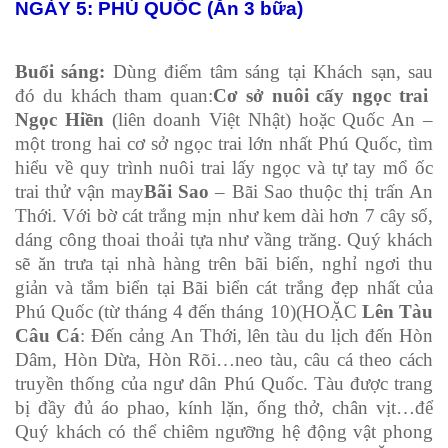
NGÀY 5: PHÚ QUỐC (Ăn 3 bữa)
Buổi sáng:
Dùng điểm tâm sáng tại Khách sạn, sau
đó du khách tham quan:
Cơ sở nuôi cấy ngọc trai
Ngọc Hiền
(liên doanh Việt Nhật) hoặc Quốc An –
một trong hai cơ sở ngọc trai lớn nhất Phú Quốc, tìm
hiểu về quy trình nuôi trai lấy ngọc và tự tay mổ ốc
trai thử vận may
Bãi Sao
– Bãi Sao thuộc thị trấn An
Thới. Với bờ cát trắng mịn như kem dài hơn 7 cây số,
dáng công thoai thoải tựa như vầng trăng. Quý khách
sẽ ăn trưa tại nhà hàng trên bãi biển, nghỉ ngơi thu
giản và tắm biển tại Bãi biển cát trắng đẹp nhất của
Phú Quốc (từ tháng 4 đến tháng 10)(HOẶC
Lên Tàu
Câu Cá
: Đến cảng An Thới, lên tàu du lịch đến Hòn
Dâm, Hòn Dừa, Hòn Rõi…neo tàu, câu cá theo cách
truyền thống của ngư dân Phú Quốc. Tàu được trang
bị đầy đủ áo phao, kính lặn, ống thở, chân vịt…để
Quý khách có thể chiêm ngưỡng hệ động vật phong