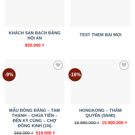
wishlist
wishlist
KHÁCH SẠN BẠCH ĐẰNG
TEST THEM BAI MOI
HỘI AN
850.000
₫
-9%
-16%
Add to
Add to
wishlist
wishlist
MẪU ĐỒNG ĐĂNG – TAM
HONGKONG – THÂM
THANH – CHÙA TIÊN –
QUYẾN (5N4Đ)
ĐỀN KỲ CÙNG – CHỢ
Giá
Giá
18.990.000
₫
15.900.000
₫
ĐÔNG KINH (1N)
gốc
hiện
là:
tại
Giá
Giá
569.000
₫
519.000
₫
18.990.000 ₫.
là: