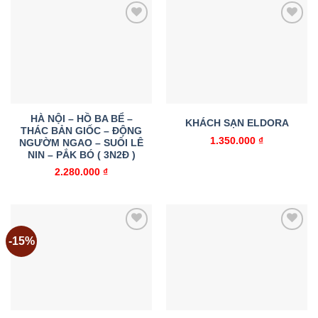
Add to
Add to
wishlist
wishlist
HÀ NỘI – HỒ BA BỂ –
KHÁCH SẠN ELDORA
THÁC BẢN GIỐC – ĐỘNG
1.350.000
₫
NGƯỜM NGAO – SUỐI LÊ
NIN – PẮK BÓ ( 3N2Đ )
2.280.000
₫
-15%
Add to
Add to
wishlist
wishlist