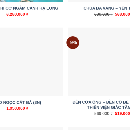
PHI CƠ NGẮM CẢNH HẠ LONG
CHÙA BA VÀNG – YÊN T
Giá
6.280.000
₫
630.000
₫
568.00
gốc
là:
630.000
-9%
Add to
wishlist
ĐỀN CỬA ÔNG – ĐỀN CÔ BÉ
O NGỌC CÁT BÀ (3N)
THIỀN VIỆN GIÁC TÂM
1.950.000
₫
Giá
569.000
₫
519.00
gốc
là:
569.000