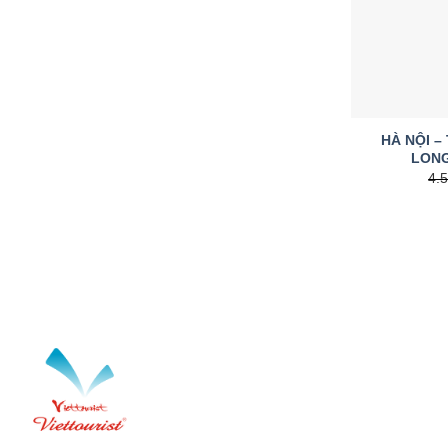
HÀ NỘI –
LONG
4.