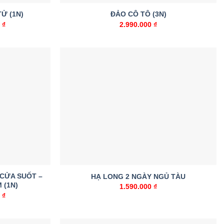
Ử (1N)
ĐẢO CÔ TÔ (3N)
Giá
0
₫
2.990.000
₫
hiện
tại
 ₫.
là:
568.000 ₫.
Add to
Add to
wishlist
wishlist
 CỬA SUỐT –
HẠ LONG 2 NGÀY NGỦ TÀU
 (1N)
1.590.000
₫
Giá
0
₫
hiện
tại
 ₫.
là:
519.000 ₫.