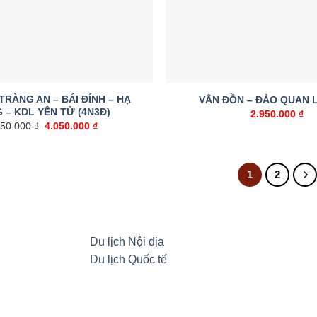
 TRÀNG AN – BÁI ĐÍNH – HẠ
VÂN ĐỒN – ĐẢO QUAN L
 – KDL YÊN TỬ (4N3Đ)
2.950.000
₫
Giá
Giá
550.000
₫
4.050.000
₫
gốc
hiện
là:
tại
4.550.000 ₫.
là:
4.050.000 ₫.
1
2
Du lịch Nội địa
Du lịch Quốc tế