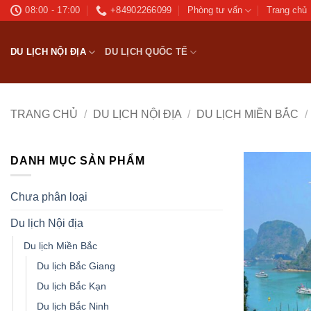
Bỏ
08:00 - 17:00
+84902266099
Phòng tư vấn
Trang chủ
qua
nội
DU LỊCH NỘI ĐỊA
DU LỊCH QUỐC TẾ
dung
TRANG CHỦ
/
DU LỊCH NỘI ĐỊA
/
DU LỊCH MIỀN BẮC
/
DANH MỤC SẢN PHẨM
Chưa phân loại
Du lịch Nội địa
Du lịch Miền Bắc
Du lịch Bắc Giang
Du lịch Bắc Kạn
Du lịch Bắc Ninh