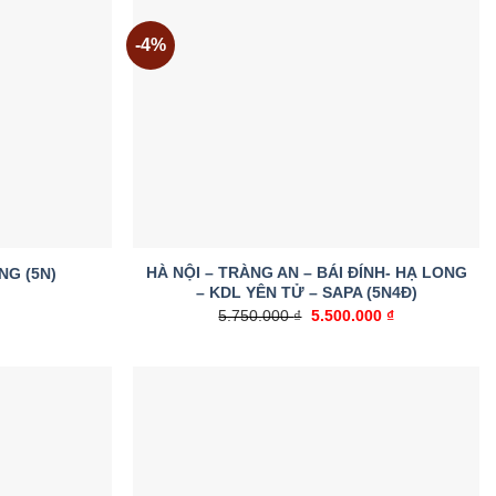
-4%
Add to
Add to
wishlist
wishlist
HÀ NỘI – TRÀNG AN – BÁI ĐÍNH- HẠ LONG
NG (5N)
– KDL YÊN TỬ – SAPA (5N4Đ)
Giá
Giá
5.750.000
₫
5.500.000
₫
gốc
hiện
là:
tại
5.750.000 ₫.
là:
5.500.000 ₫.
Add to
Add to
wishlist
wishlist