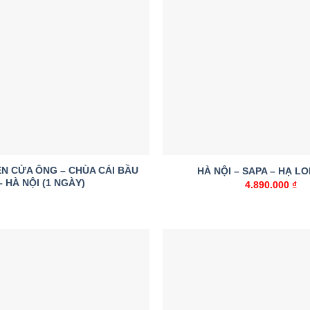
Add to
wishlist
ỀN CỬA ÔNG – CHÙA CÁI BẦU
HÀ NỘI – SAPA – HẠ LO
– HÀ NỘI (1 NGÀY)
4.890.000
₫
Add to
wishlist