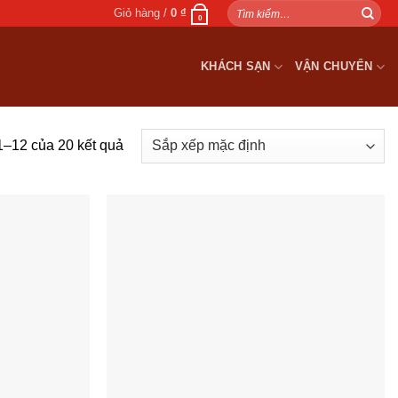
Tìm
Giỏ hàng /
0
₫
0
kiếm:
KHÁCH SẠN
VẬN CHUYỂN
 1–12 của 20 kết quả
Add to
Add to
wishlist
wishlist