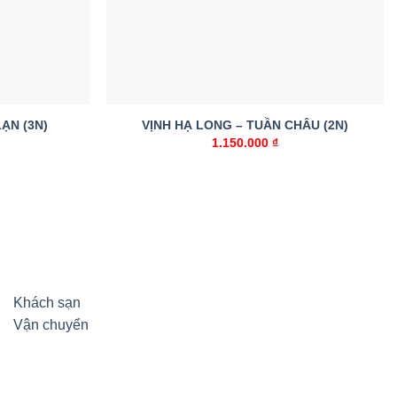
ẠN (3N)
VỊNH HẠ LONG – TUẦN CHÂU (2N)
1.150.000
₫
Khách sạn
Vận chuyển