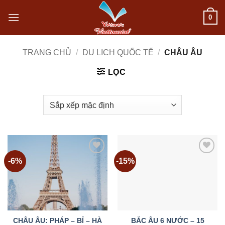
Bỏ
0
qua
nội
TRANG CHỦ
/
DU LỊCH QUỐC TẾ
/
CHÂU ÂU
dung
LỌC
-6%
-15%
Add to
Add to
wishlist
wishlist
CHÂU ÂU: PHÁP – BỈ – HÀ
BẮC ÂU 6 NƯỚC – 15