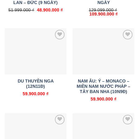
LAN – ĐỨC (9 NGÀY)
NGÀY
Giá
Giá
51.999.000
₫
48.900.000
₫
129.099.000
₫
gốc
hiện
Giá
Giá
109.900.000
₫
là:
tại
gốc
hiện
51.999.000 ₫.
là:
là:
tại
48.900.000 ₫.
129.099.000 ₫.
là:
109.900.00
Add to
Add to
wishlist
wishlist
DU THUYỀN NGA
NAM ÂU: Ý – MONACO –
(12N11Đ)
MIỀN NAM NƯỚC PHÁP –
TÂY BAN NHA (10N9Đ)
59.900.000
₫
59.900.000
₫
Add to
Add to
wishlist
wishlist