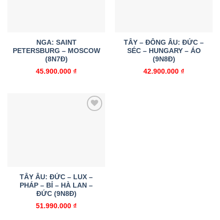
NGA: SAINT
TÂY – ĐÔNG ÂU: ĐỨC –
PETERSBURG – MOSCOW
SÉC – HUNGARY – ÁO
(8N7Đ)
(9N8Đ)
45.900.000
₫
42.900.000
₫
Add to
wishlist
TÂY ÂU: ĐỨC – LUX –
PHÁP – BỈ – HÀ LAN –
ĐỨC (9N8Đ)
51.990.000
₫