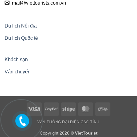
mail@viettourists.com.vn
Du lịch Nội địa
Du lịch Quốc tế
Khách sạn
Vận chuyển
Visa
PayPal
Stripe
MasterCard
Cash
On
VĂN PHÒNG ĐẠI DIỆN CÁC TỈNH
Delivery
Copyright 2026 ©
VietTourist