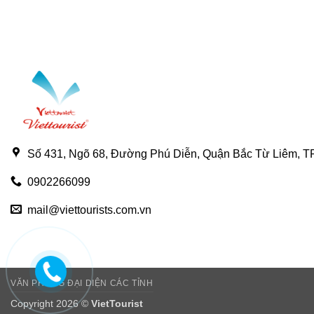
Số 431, Ngõ 68, Đường Phú Diễn, Quận Bắc Từ Liêm, TP
0902266099
mail@viettourists.com.vn
VĂN PHÒNG ĐẠI DIỆN CÁC TỈNH
Copyright 2026 ©
VietTourist