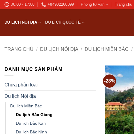
Bỏ
08:00 - 17:00
+84902266099
Phòng tư vấn
Trang chủ
qua
nội
DU LỊCH NỘI ĐỊA
DU LỊCH QUỐC TẾ
dung
TRANG CHỦ
/
DU LỊCH NỘI ĐỊA
/
DU LỊCH MIỀN BẮC
/
DANH MỤC SẢN PHẨM
-28%
Chưa phân loại
Du lịch Nội địa
Du lịch Miền Bắc
Du lịch Bắc Giang
Du lịch Bắc Kạn
Du lịch Bắc Ninh