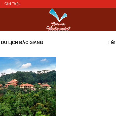
Giới Thiệu
Hiển 
DU LỊCH BẮC GIANG
Add to
wishlist