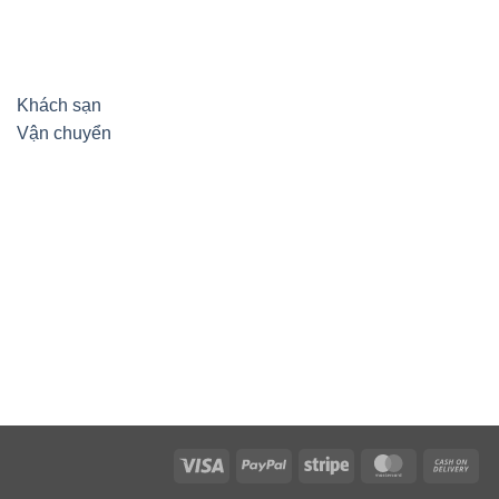
Khách sạn
Vận chuyển
Visa
PayPal
Stripe
MasterCard
Ca
On