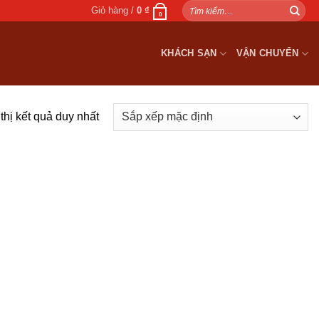
Tìm
Giỏ hàng /
0
₫
0
kiếm:
KHÁCH SẠN
VẬN CHUYỂN
thị kết quả duy nhất