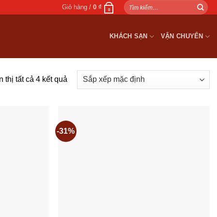
Tìm
Giỏ hàng /
0
₫
0
kiếm:
KHÁCH SẠN
VẬN CHUYỂN
 thị tất cả 4 kết quả
-31%
Add to
Add to
wishlist
wishlist