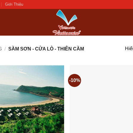
Giới Thiệu
Hiển
G
/
SẦM SƠN - CỬA LÒ - THIÊN CẦM
-10%
Add to
wishlist