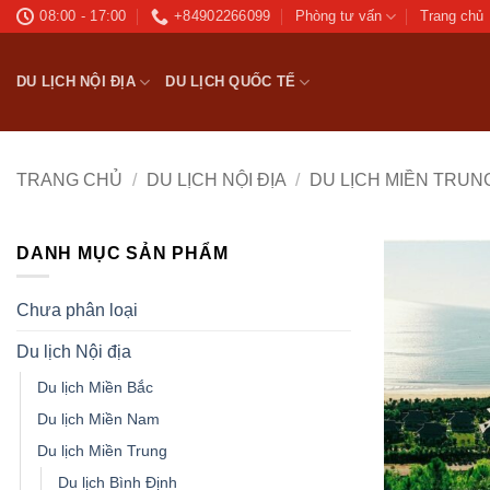
Bỏ
08:00 - 17:00
+84902266099
Phòng tư vấn
Trang chủ
qua
nội
DU LỊCH NỘI ĐỊA
DU LỊCH QUỐC TẾ
dung
TRANG CHỦ
/
DU LỊCH NỘI ĐỊA
/
DU LỊCH MIỀN TRUN
DANH MỤC SẢN PHẨM
Chưa phân loại
Du lịch Nội địa
Du lịch Miền Bắc
Du lịch Miền Nam
Du lịch Miền Trung
Du lịch Bình Định