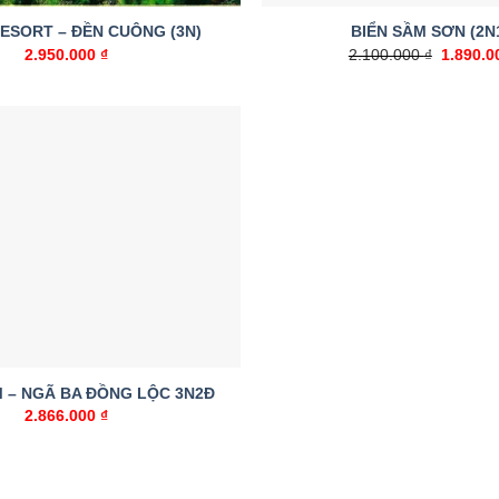
RESORT – ĐỀN CUÔNG (3N)
BIỂN SẦM SƠN (2N
Giá
2.950.000
₫
2.100.000
₫
1.890.
gốc
là:
2.100.00
Add to
wishlist
M – NGÃ BA ĐỒNG LỘC 3N2Đ
2.866.000
₫