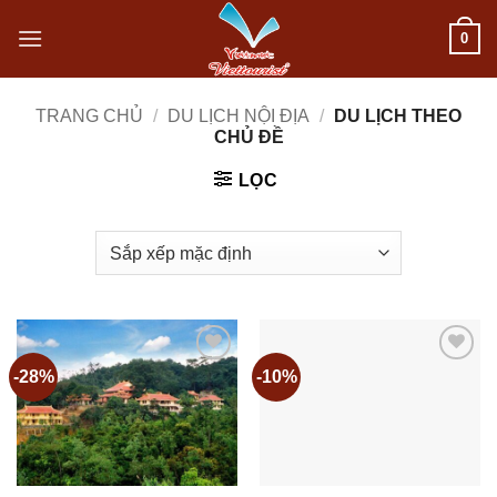
Bỏ
0
qua
nội
TRANG CHỦ
/
DU LỊCH NỘI ĐỊA
/
DU LỊCH THEO
CHỦ ĐỀ
dung
LỌC
-28%
-10%
Add to
Add to
wishlist
wishlist