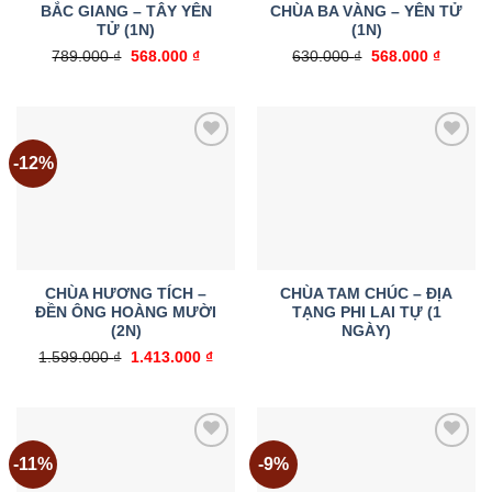
BẮC GIANG – TÂY YÊN
CHÙA BA VÀNG – YÊN TỬ
TỬ (1N)
(1N)
Giá
Giá
Giá
Giá
789.000
₫
568.000
₫
630.000
₫
568.000
₫
gốc
hiện
gốc
hiện
là:
tại
là:
tại
789.000 ₫.
là:
630.000 ₫.
là:
568.000 ₫.
568.000
-12%
Add to
Add to
wishlist
wishlist
CHÙA HƯƠNG TÍCH –
CHÙA TAM CHÚC – ĐỊA
ĐỀN ÔNG HOÀNG MƯỜI
TẠNG PHI LAI TỰ (1
(2N)
NGÀY)
Giá
Giá
1.599.000
₫
1.413.000
₫
gốc
hiện
là:
tại
1.599.000 ₫.
là:
1.413.000 ₫.
-11%
-9%
Add to
Add to
wishlist
wishlist