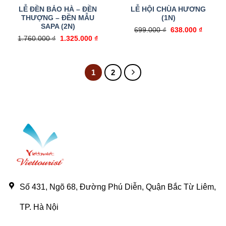
LỄ ĐỀN BẢO HÀ – ĐỀN
LỄ HỘI CHÙA HƯƠNG
THƯỢNG – ĐỀN MẪU
(1N)
SAPA (2N)
Giá
Giá
699.000
₫
638.000
₫
gốc
hiện
Giá
Giá
1.760.000
₫
1.325.000
₫
là:
tại
gốc
hiện
699.000 ₫.
là:
là:
tại
638.000
1.760.000 ₫.
là:
1.325.000 ₫.
1
2
Số 431, Ngõ 68, Đường Phú Diễn, Quận Bắc Từ Liêm,
TP. Hà Nội