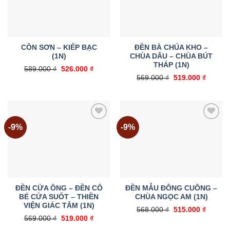
CÔN SƠN – KIẾP BẠC
ĐỀN BÀ CHÚA KHO –
(1N)
CHÙA DÂU – CHÙA BÚT
THÁP (1N)
Giá
Giá
589.000
₫
526.000
₫
gốc
hiện
Giá
Giá
569.000
₫
519.000
₫
là:
tại
gốc
hiện
589.000 ₫.
là:
là:
tại
526.000 ₫.
569.000 ₫.
là:
519.000
-9%
-9%
Add to
Add to
wishlist
wishlist
ĐỀN CỬA ÔNG – ĐỀN CÔ
ĐỀN MẪU ĐÔNG CUÔNG –
BÉ CỬA SUỐT – THIỀN
CHÙA NGỌC AM (1N)
VIỆN GIÁC TÂM (1N)
Giá
Giá
568.000
₫
515.000
₫
gốc
hiện
Giá
Giá
569.000
₫
519.000
₫
là:
tại
gốc
hiện
568.000 ₫.
là: