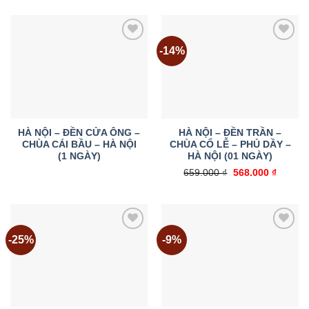
là:
tại
515.000
569.000 ₫.
là:
519.000 ₫.
-14%
Add to
Add to
wishlist
wishlist
HÀ NỘI – ĐỀN CỬA ÔNG –
HÀ NỘI – ĐỀN TRẦN –
CHÙA CÁI BẦU – HÀ NỘI
CHÙA CỔ LỄ – PHỦ DẦY –
(1 NGÀY)
HÀ NỘI (01 NGÀY)
Giá
Giá
659.000
₫
568.000
₫
gốc
hiện
là:
tại
659.000 ₫.
là:
568.000
-25%
-9%
Add to
Add to
wishlist
wishlist