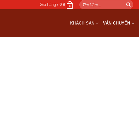
Tìm
Giỏ hàng /
0
₫
0
kiếm:
KHÁCH SẠN
VẬN CHUYỂN