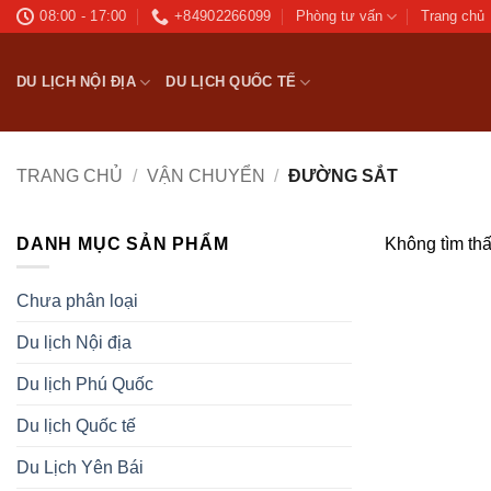
Bỏ
08:00 - 17:00
+84902266099
Phòng tư vấn
Trang chủ
qua
nội
DU LỊCH NỘI ĐỊA
DU LỊCH QUỐC TẾ
dung
TRANG CHỦ
/
VẬN CHUYỂN
/
ĐƯỜNG SẮT
DANH MỤC SẢN PHẨM
Không tìm th
Chưa phân loại
Du lịch Nội địa
Du lịch Phú Quốc
Du lịch Quốc tế
Du Lịch Yên Bái