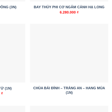
UÔNG (3N)
BAY THỦY PHI CƠ NGẮM CẢNH HẠ LONG
6.280.000
₫
Add to
Add to
wishlist
wishlist
CHÙA BÁI ĐÍNH – TRÀNG AN – HANG MÚA
Ử (1N)
(1N)
0
₫
Giá
hiện
tại
 ₫.
là:
568.000 ₫.