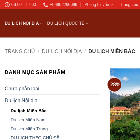
Bỏ
08:00 - 17:00
+84902266099
Phòng tư vấn
Trang chủ
qua
nội
DU LỊCH NỘI ĐỊA
DU LỊCH QUỐC TẾ
dung
TRANG CHỦ
/
DU LỊCH NỘI ĐỊA
/
DU LỊCH MIỀN BẮC
DANH MỤC SẢN PHẨM
-28%
Chưa phân loại
Du lịch Nội địa
Du lịch Miền Bắc
Du lịch Miền Nam
Du lịch Miền Trung
DU LỊCH THEO CHỦ ĐỀ