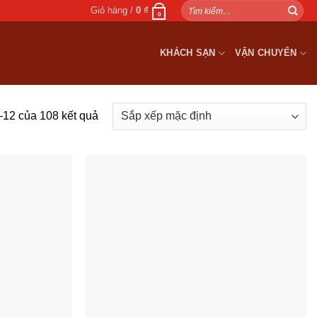
Tìm
Giỏ hàng /
0
₫
0
kiếm:
KHÁCH SẠN
VẬN CHUYỂN
–12 của 108 kết quả
Add to
Add to
wishlist
wishlist