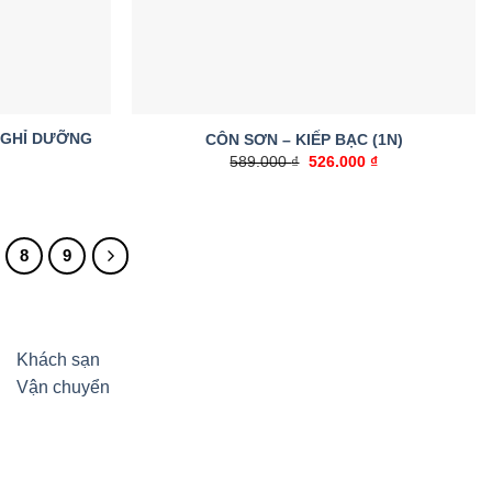
NGHỈ DƯỠNG
CÔN SƠN – KIẾP BẠC (1N)
589.000
₫
Giá
526.000
₫
Giá
gốc
hiện
là:
tại
589.000 ₫.
là:
526.000 ₫.
8
9
Khách sạn
Vận chuyển