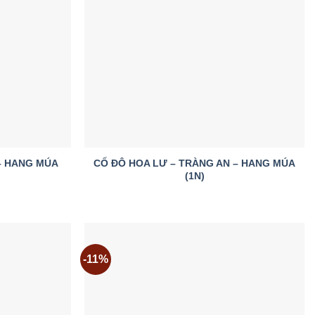
Add to
Add to
wishlist
wishlist
– HANG MÚA
CỐ ĐÔ HOA LƯ – TRÀNG AN – HANG MÚA
(1N)
-11%
Add to
Add to
wishlist
wishlist