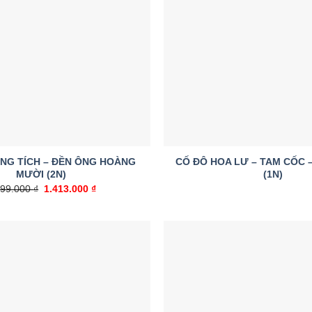
Add to
wishlist
NG TÍCH – ĐỀN ÔNG HOÀNG
CỐ ĐÔ HOA LƯ – TAM CỐC 
MƯỜI (2N)
(1N)
599.000
₫
Giá
1.413.000
₫
Giá
gốc
hiện
là:
tại
1.599.000 ₫.
là:
1.413.000 ₫.
Add to
wishlist