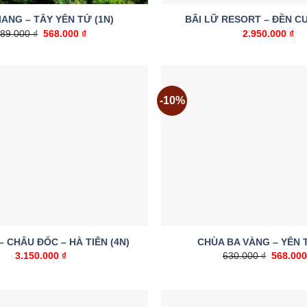
IANG – TÂY YÊN TỬ (1N)
BÃI LỮ RESORT – ĐỀN C
789.000
₫
Giá
568.000
₫
Giá
2.950.000
₫
gốc
hiện
là:
tại
789.000 ₫.
là:
568.000 ₫.
-10%
Add to
wishlist
– CHÂU ĐỐC – HÀ TIÊN (4N)
CHÙA BA VÀNG – YÊN T
3.150.000
₫
630.000
₫
Giá
568.00
gốc
là:
630.000