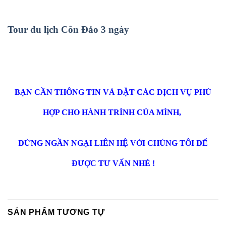
Tour du lịch Côn Đảo 3 ngày
BẠN CẦN THÔNG TIN VÀ ĐẶT CÁC DỊCH VỤ PHÙ
HỢP CHO HÀNH TRÌNH CỦA MÌNH,
ĐỪNG NGẦN NGẠI LIÊN HỆ VỚI CHÚNG TÔI ĐỂ
ĐƯỢC TƯ VẤN NHÉ !
SẢN PHẨM TƯƠNG TỰ