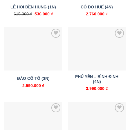
LỄ HỘI ĐỀN HÙNG (1N)
CỐ ĐÔ HUẾ (4N)
Giá
Giá
615.000
₫
536.000
₫
2.760.000
₫
gốc
hiện
là:
tại
615.000 ₫.
là:
536.000 ₫.
Add to
Add to
wishlist
wishlist
PHÚ YÊN – BÌNH ĐỊNH
ĐẢO CÔ TÔ (3N)
(4N)
2.990.000
₫
3.990.000
₫
Add to
Add to
wishlist
wishlist