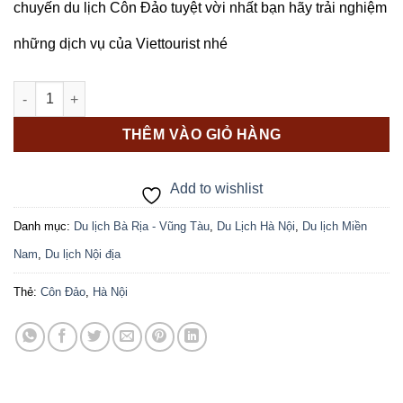
chuyến du lịch Côn Đảo tuyệt vời nhất bạn hãy trải nghiệm
những dịch vụ của Viettourist nhé
CÔN ĐẢO - THIÊN ĐƯỜNG NGHỈ DƯỠNG (4N) số lượng
THÊM VÀO GIỎ HÀNG
Add to wishlist
Danh mục:
Du lịch Bà Rịa - Vũng Tàu
,
Du Lịch Hà Nội
,
Du lịch Miền
Nam
,
Du lịch Nội địa
Thẻ:
Côn Đảo
,
Hà Nội