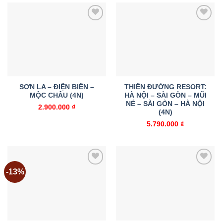
Add to
Add to
wishlist
wishlist
SƠN LA – ĐIỆN BIÊN –
THIÊN ĐƯỜNG RESORT:
MỘC CHÂU (4N)
HÀ NỘI – SÀI GÒN – MŨI
NÉ – SÀI GÒN – HÀ NỘI
2.900.000
₫
(4N)
5.790.000
₫
-13%
Add to
Add to
wishlist
wishlist