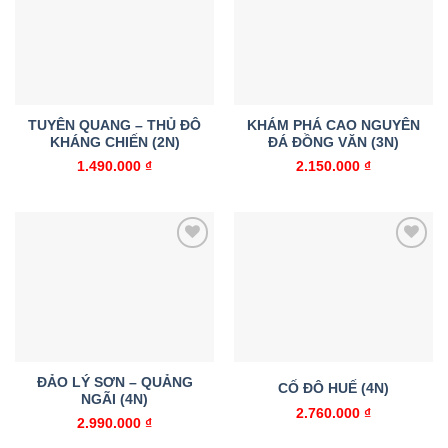
Add to
Add to
wishlist
wishlist
TUYÊN QUANG – THỦ ĐÔ
KHÁM PHÁ CAO NGUYÊN
KHÁNG CHIẾN (2N)
ĐÁ ĐỒNG VĂN (3N)
1.490.000
₫
2.150.000
₫
Add to
Add to
wishlist
wishlist
ĐẢO LÝ SƠN – QUẢNG
CỐ ĐÔ HUẾ (4N)
NGÃI (4N)
2.760.000
₫
2.990.000
₫