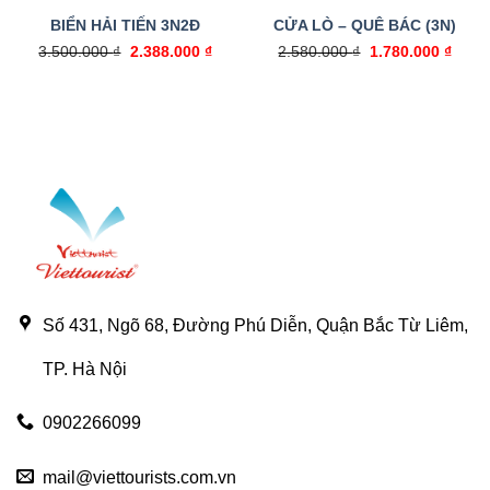
BIỂN HẢI TIẾN 3N2Đ
CỬA LÒ – QUÊ BÁC (3N)
Giá
Giá
Giá
Giá
3.500.000
₫
2.388.000
₫
2.580.000
₫
1.780.000
₫
gốc
hiện
gốc
hiện
là:
tại
là:
tại
3.500.000 ₫.
là:
2.580.000 ₫.
là:
2.388.000 ₫.
1.780
Số 431, Ngõ 68, Đường Phú Diễn, Quận Bắc Từ Liêm,
TP. Hà Nội
0902266099
mail@viettourists.com.vn