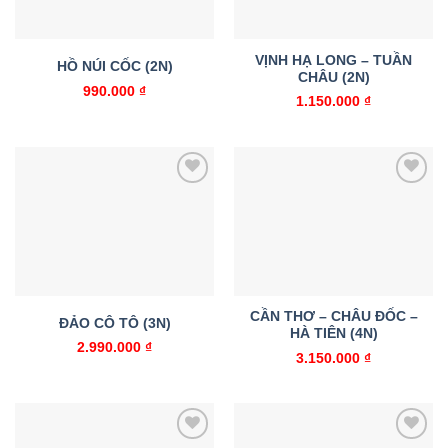
VỊNH HẠ LONG – TUẦN
HỒ NÚI CỐC (2N)
CHÂU (2N)
990.000
₫
1.150.000
₫
Add to
Add to
wishlist
wishlist
CẦN THƠ – CHÂU ĐỐC –
ĐẢO CÔ TÔ (3N)
HÀ TIÊN (4N)
2.990.000
₫
3.150.000
₫