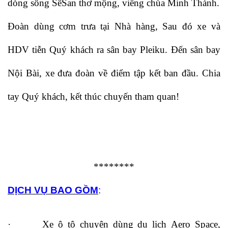
dòng sông SêSan thơ mộng, viếng chùa Minh Thành.
Đoàn dùng cơm trưa tại Nhà hàng, Sau đó xe và
HDV tiễn Quý khách ra sân bay Pleiku. Đến sân bay
Nội Bài, xe đưa đoàn về điểm tập kết ban đầu. Chia
tay Quý khách, kết thúc chuyến tham quan!
********
DỊCH VỤ BAO GỒM
:
· Xe ô tô chuyên dùng du lịch Aero Space,