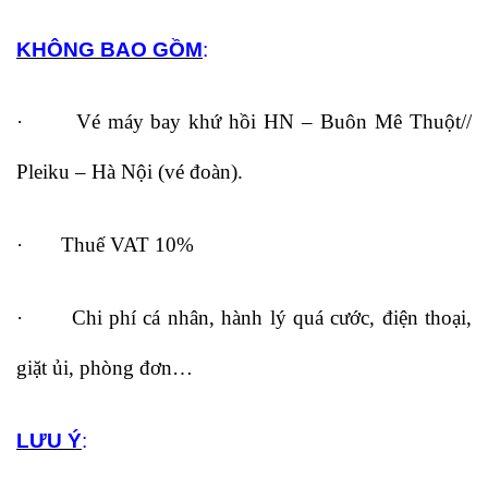
KHÔNG BAO GỒM
:
· Vé máy bay khứ hồi HN – Buôn Mê Thuột//
Pleiku – Hà Nội (vé đoàn).
· Thuế VAT 10%
· Chi phí cá nhân, hành lý quá cước, điện thoại,
giặt ủi, phòng đơn…
LƯU Ý
: