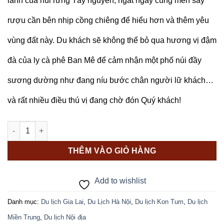
lành của núi rừng Tây nguyên, ngất ngây cùng men say
rượu cần bên nhịp cồng chiêng để hiểu hơn và thêm yêu
vùng đất này. Du khách sẽ không thể bỏ qua hương vị đậm
đà của ly cà phê Ban Mê để cảm nhận một phố núi đầy
sương dường như đang níu bước chân người lữ khách…
và rất nhiều điều thú vị đang chờ đón Quý khách!
TÂY NGUYÊN HUYỀN THOẠI (4N) số lượng
THÊM VÀO GIỎ HÀNG
Add to wishlist
Danh mục:
Du lịch Gia Lai
,
Du Lịch Hà Nội
,
Du lịch Kon Tum
,
Du lịch
Miền Trung
,
Du lịch Nội địa