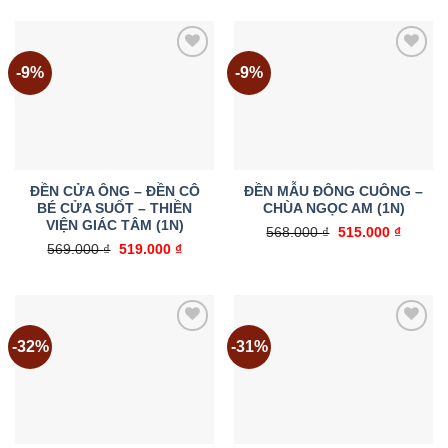
-9%
-9%
Add to
Add to
wishlist
wishlist
ĐỀN CỬA ÔNG – ĐỀN CÔ
ĐỀN MẪU ĐÔNG CUÔNG –
BÉ CỬA SUỐT – THIỀN
CHÙA NGỌC AM (1N)
VIỆN GIÁC TÂM (1N)
Giá
Giá
568.000
₫
515.000
₫
gốc
hiện
Giá
Giá
569.000
₫
519.000
₫
là:
tại
gốc
hiện
568.000 ₫.
là:
là:
tại
515.000
569.000 ₫.
là:
519.000 ₫.
-32%
-31%
Add to
Add to
wishlist
wishlist