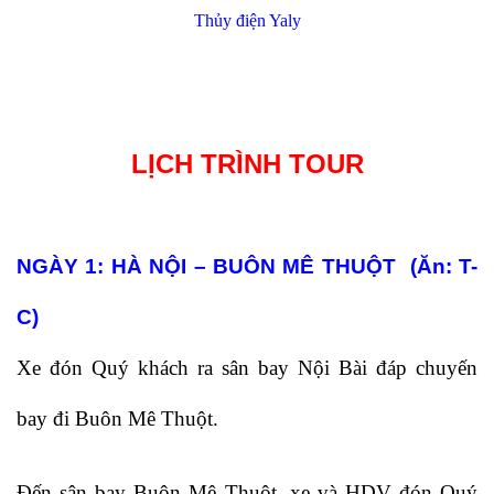
Thủy điện Yaly
LỊCH TRÌNH TOUR
NGÀY 1: HÀ NỘI – BUÔN MÊ THUỘT (Ăn: T-
C)
Xe đón Quý khách ra sân bay Nội Bài đáp chuyến
bay đi Buôn Mê Thuột.
Đến sân bay Buôn Mê Thuột, xe và HDV đón Quý