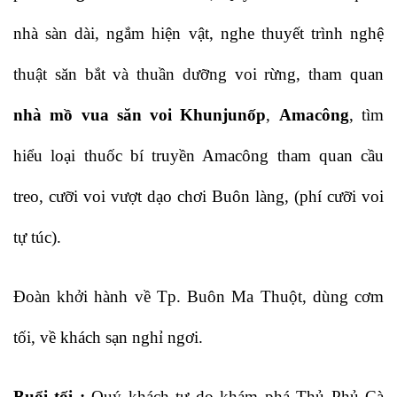
nhà sàn dài, ngắm hiện vật, nghe thuyết trình nghệ
thuật săn bắt và thuần dưỡng voi rừng, tham quan
nhà mồ vua săn voi Khunjunốp
,
Amacông
, tìm
hiểu loại thuốc bí truyền Amacông tham quan cầu
treo, cưỡi voi vượt dạo chơi Buôn làng, (phí cưỡi voi
tự túc).
Đoàn khởi hành về Tp. Buôn Ma Thuột, dùng cơm
tối, về khách sạn nghỉ ngơi.
Buổi tối :
Quý khách tự do khám phá Thủ Phủ Cà