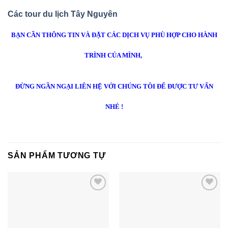
Các tour du lịch Tây Nguyên
BẠN CẦN THÔNG TIN VÀ ĐẶT CÁC DỊCH VỤ PHÙ HỢP CHO HÀNH
TRÌNH CỦA MÌNH,
ĐỪNG NGẦN NGẠI LIÊN HỆ VỚI CHÚNG TÔI ĐỂ ĐƯỢC TƯ VẤN
NHÉ !
SẢN PHẨM TƯƠNG TỰ
Add to
Add to
wishlist
wishlist