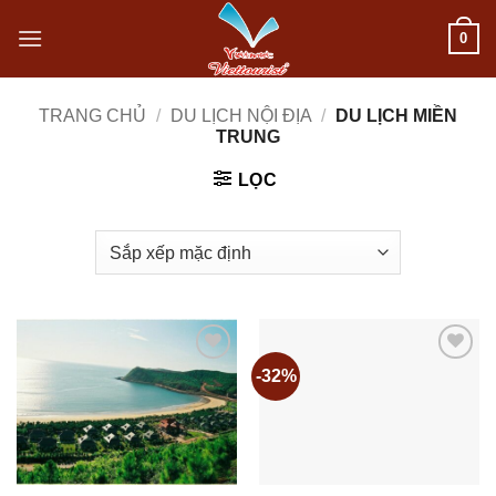
Bỏ
0
qua
nội
TRANG CHỦ
/
DU LỊCH NỘI ĐỊA
/
DU LỊCH MIỀN
TRUNG
dung
LỌC
-32%
Add to
Add to
wishlist
wishlist