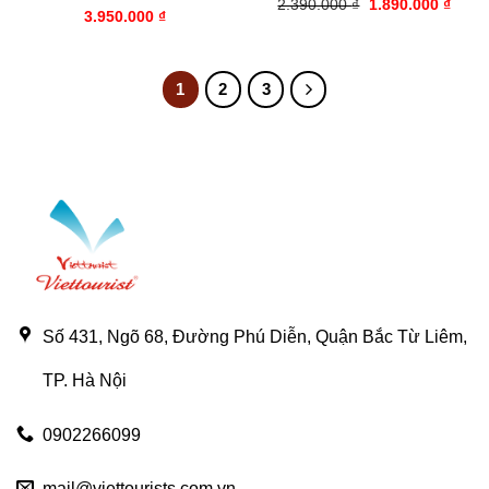
Giá
Giá
2.390.000
₫
1.890.000
₫
3.950.000
₫
gốc
hiện
là:
tại
2.390.000 ₫.
là:
1.890
1
2
3
Số 431, Ngõ 68, Đường Phú Diễn, Quận Bắc Từ Liêm,
TP. Hà Nội
0902266099
mail@viettourists.com.vn