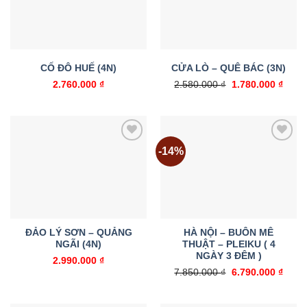
CỐ ĐÔ HUẾ (4N)
CỬA LÒ – QUÊ BÁC (3N)
Giá
Giá
2.760.000
₫
2.580.000
₫
1.780.000
₫
gốc
hiện
là:
tại
2.580.000 ₫.
là:
1.780
-14%
Add to
Add to
wishlist
wishlist
ĐẢO LÝ SƠN – QUẢNG
HÀ NỘI – BUÔN MÊ
NGÃI (4N)
THUẬT – PLEIKU ( 4
NGÀY 3 ĐÊM )
2.990.000
₫
Giá
Giá
7.850.000
₫
6.790.000
₫
gốc
hiện
là:
tại
7.850.000 ₫.
là: