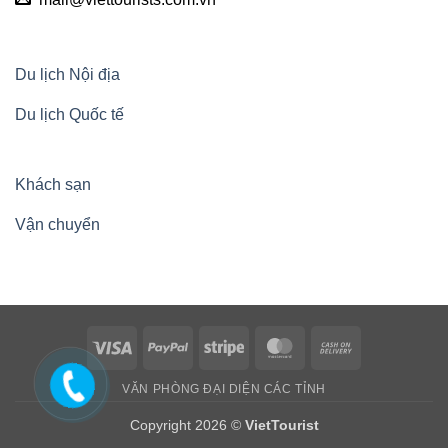
Du lịch Nội địa
Du lịch Quốc tế
Khách sạn
Vận chuyển
Visa
PayPal
Stripe
MasterCard
Cash
On
VĂN PHÒNG ĐẠI DIỆN CÁC TỈNH
Delivery
Copyright 2026 ©
VietTourist