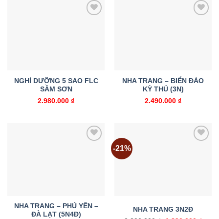
6.790
Add to
Add to
wishlist
wishlist
NGHỈ DƯỠNG 5 SAO FLC
NHA TRANG – BIỂN ĐẢO
SẦM SƠN
KỲ THÚ (3N)
2.980.000
₫
2.490.000
₫
-21%
Add to
Add to
wishlist
wishlist
NHA TRANG – PHÚ YÊN –
NHA TRANG 3N2Đ
ĐÀ LẠT (5N4Đ)