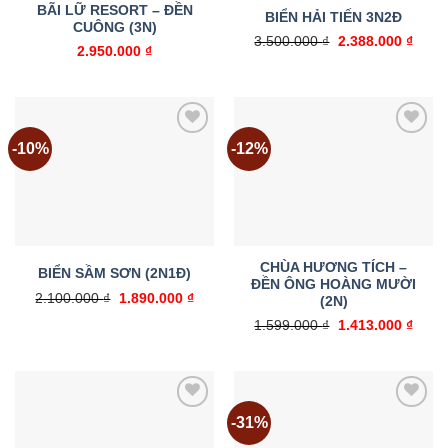
BÃI LỮ RESORT – ĐỀN
BIỂN HẢI TIẾN 3N2Đ
CUÔNG (3N)
Giá
Giá
3.500.000
₫
2.388.000
₫
2.950.000
₫
gốc
hiện
là:
tại
3.500.000 ₫.
là:
2.388
-10%
-12%
Add to
Add to
wishlist
wishlist
CHÙA HƯƠNG TÍCH –
BIỂN SẦM SƠN (2N1Đ)
ĐỀN ÔNG HOÀNG MƯỜI
Giá
Giá
2.100.000
₫
1.890.000
₫
(2N)
gốc
hiện
là:
tại
Giá
Giá
1.599.000
₫
1.413.000
₫
2.100.000 ₫.
là:
gốc
hiện
1.890.000 ₫.
là:
tại
1.599.000 ₫.
là:
1.413
-31%
Add to
Add to
wishlist
wishlist