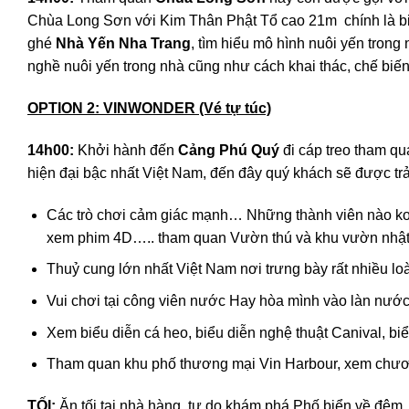
Chùa Long Sơn với Kim Thân Phật Tổ cao 21m chính là bi
ghé
Nhà Yến Nha Trang
, tìm hiểu mô hình nuôi yến tron
nghề nuôi yến trong nhà cũng như cách khai thác, chế biế
OPTION 2: VINWONDER (Vé tự túc)
14h00:
Khởi hành đến
Cảng Phú Quý
đi cáp treo tham q
hiện đại bậc nhất Việt Nam, đến đây quý khách sẽ được tr
Các trò chơi cảm giác mạnh… Những thành viên nào ko c
xem phim 4D….. tham quan Vườn thú và khu vườn nh
Thuỷ cung lớn nhất Việt Nam nơi trưng bày rất nhiều loà
Vui chơi tại công viên nước Hay hòa mình vào làn nước 
Xem biểu diễn cá heo, biểu diễn nghệ thuật Canival, 
Tham quan khu phố thương mại Vin Harbour, xem chươn
TỐI:
Ăn tối tại nhà hàng, tự do khám phá Phố biển về đêm.