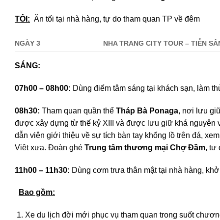
TỐI:
Ăn tối tại nhà hàng, tự do tham quan TP về đêm
NGÀY 3
NHA TRANG CITY TOUR – TIỄN SÂ
SÁNG:
07h00 – 08h00:
Dùng điểm tâm sáng tại khách sạn, làm thủ
08h30:
Tham quan quần thể
Tháp Bà Ponaga
, nơi lưu g
được xây dựng từ thế kỷ XIII và được lưu giữ khá nguyên
dẫn viên giới thiệu về sự tích bàn tay khổng lồ trên đá, xe
Việt xưa. Đoàn ghé
Trung tâm thương mại Chợ Đầm
, tự
11h00 – 11h30:
Dùng cơm trưa thân mật tại nhà hàng, khởi 
Bao gồm:
Xe du lịch đời mới phục vụ tham quan trong suốt chương