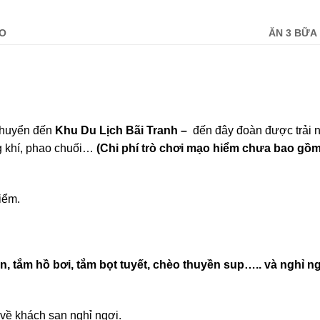
ẢO
ĂN 3 BỮA
 chuyển đến
Khu Du Lịch Bãi Tranh
–
đến đây đoàn được trải 
g khí, phao chuối…
(Chi phí trò chơi mạo hiểm chưa bao gồ
iểm.
ển, tắm hồ bơi, tắm bọt tuyết, chèo thuyền sup….. và nghỉ ng
về khách sạn nghỉ ngơi.