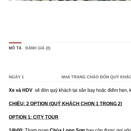
MÔ TẢ
ĐÁNH GIÁ (0)
NGÀY 1
NHA TRANG CHÀO ĐÓN QUÝ KHÁ
Xe và HDV
sẽ đón quý khách tại sân bay hoặc điểm hẹn, 
CHIỀU: 2 OPTION (QUÝ KHÁCH CHỌN 1 TRONG 2)
OPTION 1: CITY TOUR
14h00:
Tham quan
Chùa Long Sơn
hay còn được gọi với 