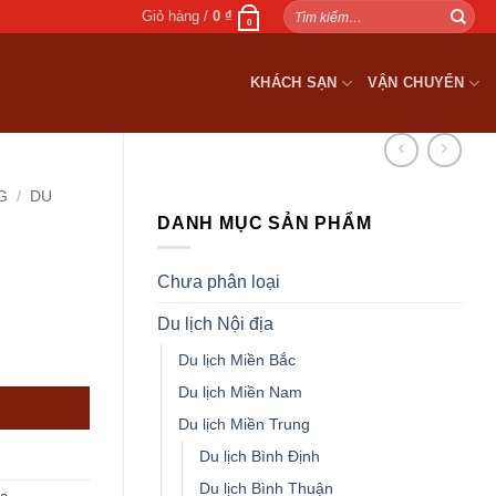
Tìm
Giỏ hàng /
0
₫
0
kiếm:
KHÁCH SẠN
VẬN CHUYỂN
G
/
DU
DANH MỤC SẢN PHẨM
Chưa phân loại
Du lịch Nội địa
Du lịch Miền Bắc
Du lịch Miền Nam
.
Du lịch Miền Trung
Du lịch Bình Định
Du lịch Bình Thuận