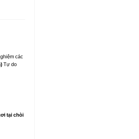
nghiệm các
m)
Tự do
ơi tại chòi