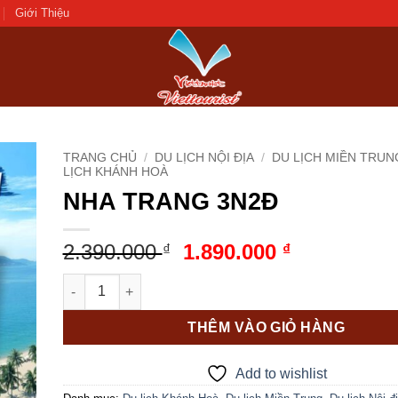
Giới Thiệu
TRANG CHỦ
/
DU LỊCH NỘI ĐỊA
/
DU LỊCH MIỀN TRUN
LỊCH KHÁNH HOÀ
NHA TRANG 3N2Đ
d to
hlist
Giá
Giá
2.390.000
1.890.000
₫
₫
gốc
hiện
NHA TRANG 3N2Đ số lượng
là:
tại
2.390.000 ₫.
là:
THÊM VÀO GIỎ HÀNG
1.890.000 ₫
Add to wishlist