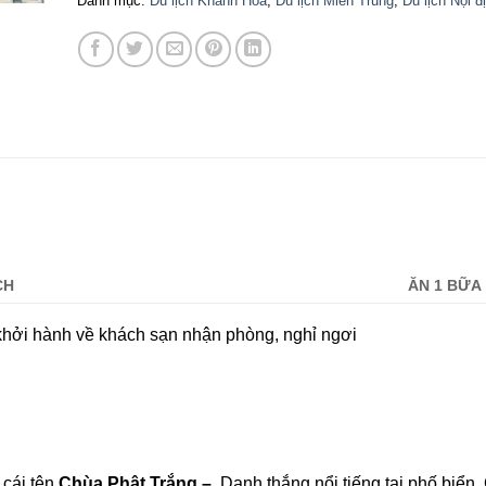
Danh mục:
Du lịch Khánh Hoà
,
Du lịch Miền Trung
,
Du lịch Nội đ
CH
ĂN 1 BỮA
khởi hành về khách sạn nhận phòng, nghỉ ngơi
cái tên
Chùa Phật Trắng –
Danh thắng nổi tiếng tại phố biển. 