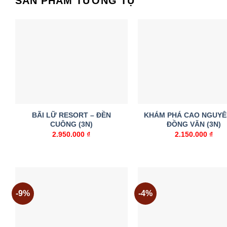
SẢN PHẨM TƯƠNG TỰ
Add to
A
wishlist
w
BÃI LỮ RESORT – ĐỀN
KHÁM PHÁ CAO NGUYÊ
CUÔNG (3N)
ĐỒNG VĂN (3N)
2.950.000
₫
2.150.000
₫
-9%
-4%
Add to
A
wishlist
w