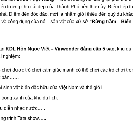
ểu tượng cho cái đẹp của Thành Phố nên thơ này. Điểm tiếp t
g nhà. Điểm đến độc đáo, mới lạ nhằm giới thiệu đến quý du kh
n và công dụng của nó – sản vật của xứ sở
“Rừng trầm – Biển
uan
KDL Hòn Ngọc Việt – Vinwonder đẳng cấp 5 sao
, khu du 
ải nghiệm:
hơi được trò chơi cảm giác mạnh có thể chơi các trò chơi tro
ật bản……
i sinh vật biển đặc hữu của Việt Nam và thế giới
trong xanh của khu du lịch.
biểu diễn nhạc nước……
g trình Tata show…..