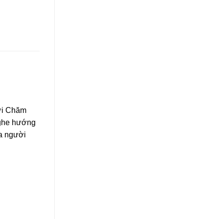
ười Chăm
nghe hướng
ủa người