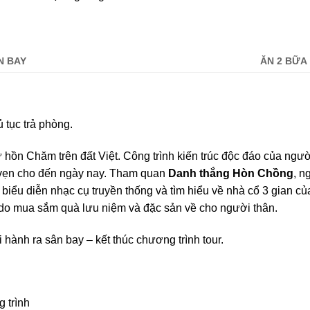
N BAY
ĂN 2 BỮA
 tục trả phòng.
iữ hồn Chăm trên đất Việt. Công trình kiến trúc độc đáo của ng
 vẹn cho đến ngày nay. Tham quan
Danh thắng Hòn Chồng
, 
m biểu diễn nhạc cụ truyền thống và tìm hiểu về nhà cổ 3 gian c
 do mua sắm quà lưu niệm và đặc sản về cho người thân.
hành ra sân bay – kết thúc chương trình tour.
 trình