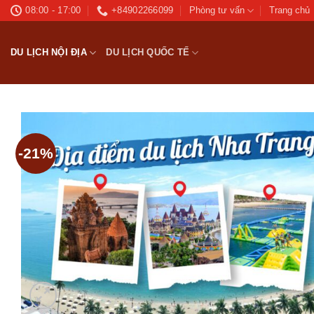
Bỏ
08:00 - 17:00
+84902266099
Phòng tư vấn
Trang chủ
qua
nội
DU LỊCH NỘI ĐỊA
DU LỊCH QUỐC TẾ
dung
-21%
Ad
wis