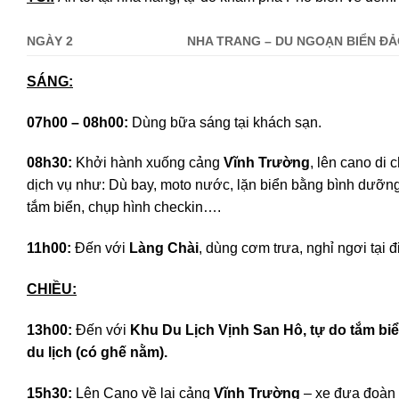
NGÀY 2
NHA TRANG – DU NGOẠN BIỂN Đ
SÁNG:
07h00 – 08h00:
Dùng bữa sáng tại khách sạn.
08h30:
Khởi hành xuống cảng
Vĩnh Trường
, lên cano di
dịch vụ như: Dù bay, moto nước, lặn biển bằng bình dưỡn
tắm biển, chụp hình checkin….
11h00:
Đến với
Làng Chài
, dùng cơm trưa, nghỉ ngơi tại đ
CHIỀU:
13h00:
Đến với
Khu Du Lịch Vịnh San Hô
, tự do tắm bi
du lịch
(có ghế nằm)
.
15h30:
Lên Cano về lại cảng
Vĩnh Trường
– xe đưa đoàn 