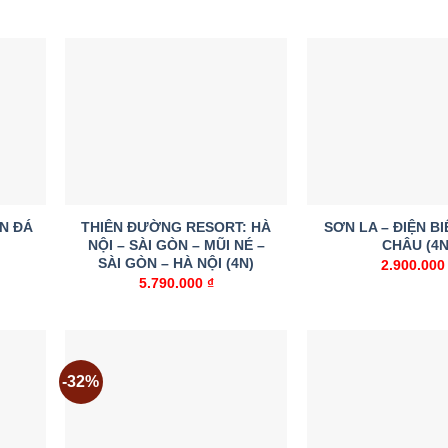
dd to
Add to
ishlist
wishlist
N ĐÁ
THIÊN ĐƯỜNG RESORT: HÀ
SƠN LA – ĐIỆN B
NỘI – SÀI GÒN – MŨI NÉ –
CHÂU (4N
SÀI GÒN – HÀ NỘI (4N)
2.900.00
5.790.000
₫
-32%
dd to
Add to
ishlist
wishlist