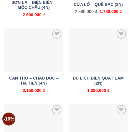
SƠN LA – ĐIỆN BIÊN –
CỬA LÒ – QUÊ BÁC (3N)
MỘC CHÂU (4N)
Giá
Giá
2.580.000
₫
1.780.000
₫
2.900.000
₫
gốc
hiện
là:
tại
2.580.000 ₫.
là:
1.780
Add to
Add to
wishlist
wishlist
CẦN THƠ – CHÂU ĐỐC –
DU LỊCH BIỂN QUẤT LÂM
HÀ TIÊN (4N)
(2N)
3.150.000
₫
1.390.000
₫
-10%
Add to
Add to
wishlist
wishlist