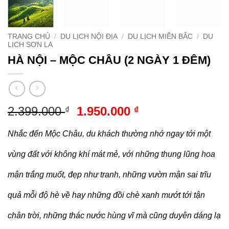
TRANG CHỦ
/
DU LỊCH NỘI ĐỊA
/
DU LỊCH MIỀN BẮC
/
DU
LỊCH SƠN LA
HÀ NỘI – MỘC CHÂU (2 NGÀY 1 ĐÊM)
Giá
Giá
2.399.000
1.950.000
₫
₫
gốc
hiện
là:
tại
Nhắc đến Mộc Châu, du khách thường nhớ ngay tới một
2.399.000 ₫.
là:
vùng đất với không khí mát mẻ, với những thung lũng hoa
1.950.000 ₫.
mận trắng muốt, đẹp như tranh, những vườn mận sai trĩu
quả mỗi độ hè về hay những đồi chè xanh mướt tới tận
chân trời, những thác nước hùng vĩ mà cũng duyên dáng lạ