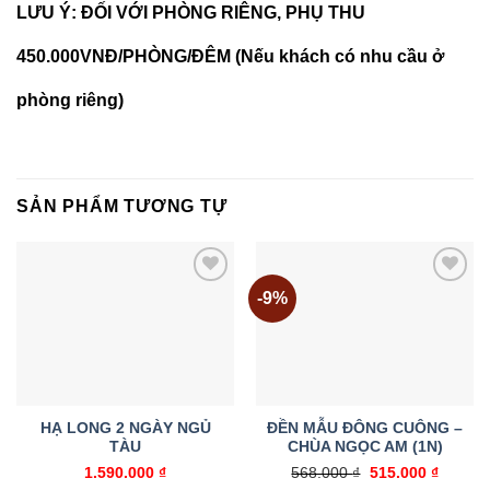
LƯU Ý: ĐỐI VỚI PHÒNG RIÊNG, PHỤ THU
450.000VNĐ/PHÒNG/ĐÊM (Nếu khách có nhu cầu ở
phòng riêng)
SẢN PHẨM TƯƠNG TỰ
-9%
Add to
Add to
wishlist
wishlist
HẠ LONG 2 NGÀY NGỦ
ĐỀN MẪU ĐÔNG CUÔNG –
TÀU
CHÙA NGỌC AM (1N)
Giá
Giá
1.590.000
₫
568.000
₫
515.000
₫
gốc
hiện