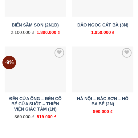
BIỂN SẦM SƠN (2N1Đ)
ĐẢO NGỌC CÁT BÀ (3N)
Giá
Giá
2.100.000
₫
1.890.000
₫
1.950.000
₫
gốc
hiện
là:
tại
2.100.000 ₫.
là:
1.890.000 ₫.
-9%
Add to
Add to
wishlist
wishlist
ĐỀN CỬA ÔNG – ĐỀN CÔ
HÀ NỘI – BẮC SƠN – HỒ
BÉ CỬA SUỐT – THIỀN
BA BỂ (2N)
VIỆN GIÁC TÂM (1N)
990.000
₫
Giá
Giá
569.000
₫
519.000
₫
gốc
hiện
là:
tại
569.000 ₫.
là:
519.000 ₫.