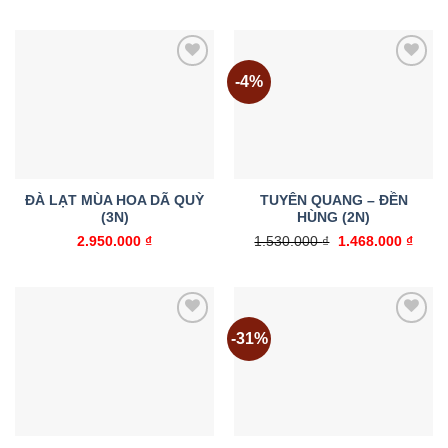
là:
tại
568.000 ₫.
là:
515.000
-4%
Add to
Add to
wishlist
wishlist
ĐÀ LẠT MÙA HOA DÃ QUỲ
TUYÊN QUANG – ĐỀN
(3N)
HÙNG (2N)
Giá
Giá
2.950.000
₫
1.530.000
₫
1.468.000
₫
gốc
hiện
là:
tại
1.530.000 ₫.
là:
1.468
-31%
Add to
Add to
wishlist
wishlist