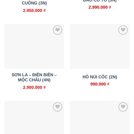
ĐẢO CÔ TÔ (3N)
CUÔNG (3N)
2.990.000
₫
2.950.000
₫
Add to
Add to
wishlist
wishlist
SƠN LA – ĐIỆN BIÊN –
HỒ NÚI CỐC (2N)
MỘC CHÂU (4N)
990.000
₫
2.900.000
₫
Add to
Add to
wishlist
wishlist