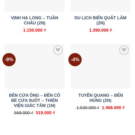
VỊNH HẠ LONG – TUẦN
DU LỊCH BIỂN QUẤT LÂM
CHÂU (2N)
(2N)
1.150.000
₫
1.390.000
₫
-9%
-4%
Add to
Add to
wishlist
wishlist
ĐỀN CỬA ÔNG – ĐỀN CÔ
TUYÊN QUANG – ĐỀN
BÉ CỬA SUỐT – THIỀN
HÙNG (2N)
VIỆN GIÁC TÂM (1N)
Giá
Giá
1.530.000
₫
1.468.000
₫
gốc
hiện
Giá
Giá
569.000
₫
519.000
₫
là:
tại
gốc
hiện
1.530.000 ₫.
là:
là:
tại
1.468
569.000 ₫.
là:
519.000 ₫.