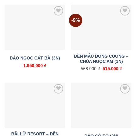
1.050.000 ₫.
là:
930.000 ₫.
-9%
Add to
Add to
wishlist
wishlist
ĐỀN MẪU ĐÔNG CUÔNG –
ĐẢO NGỌC CÁT BÀ (3N)
CHÙA NGỌC AM (1N)
1.950.000
₫
Giá
Giá
568.000
₫
515.000
₫
gốc
hiện
là:
tại
568.000 ₫.
là:
515.000
Add to
Add to
wishlist
wishlist
BÃI LỮ RESORT – ĐỀN