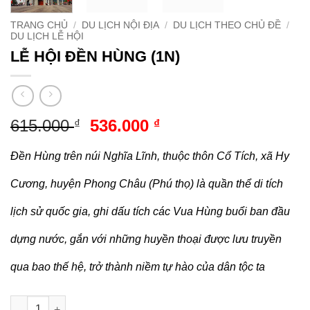
TRANG CHỦ
/
DU LỊCH NỘI ĐỊA
/
DU LỊCH THEO CHỦ ĐỀ
/
DU LỊCH LỄ HỘI
LỄ HỘI ĐỀN HÙNG (1N)
Giá
Giá
615.000
536.000
₫
₫
gốc
hiện
là:
tại
Đền Hùng trên núi Nghĩa Lĩnh, thuộc thôn Cổ Tích, xã Hy
615.000 ₫.
là:
Cương, huyện Phong Châu (Phú thọ) là quần thể di tích
536.000 ₫.
lịch sử quốc gia, ghi dấu tích các Vua Hùng buổi ban đầu
dựng nước, gắn với những huyền thoại được lưu truyền
qua bao thế hệ, trở thành niềm tự hào của dân tộc ta
LỄ HỘI ĐỀN HÙNG (1N) số lượng