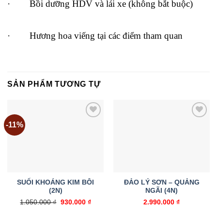
· Bồi dưỡng HDV và lái xe (không bắt buộc)
· Hương hoa viếng tại các điểm tham quan
SẢN PHẨM TƯƠNG TỰ
-11%
Add to
Add to
wishlist
wishlist
SUỐI KHOÁNG KIM BÔI
ĐẢO LÝ SƠN – QUẢNG
(2N)
NGÃI (4N)
Giá
Giá
1.050.000
₫
930.000
₫
2.990.000
₫
gốc
hiện
là:
tại