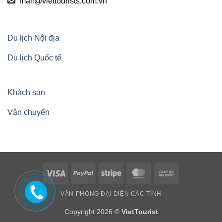
mail@viettourists.com.vn
Du lịch Nội địa
Du lịch Quốc tế
Khách sạn
Vận chuyển
Visa
PayPal
Stripe
MasterCard
Cash
On
VĂN PHÒNG ĐẠI DIỆN CÁC TỈNH
Delivery
Copyright 2026 ©
VietTourist