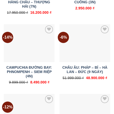
HÀNG CHÂU – THƯỢNG
CUÔNG (3N)
HẢI (7N)
2.950.000
₫
Giá
Giá
17.950.000
₫
16.200.000
₫
gốc
hiện
là:
tại
17.950.000 ₫.
là:
16.200.000 ₫.
-14%
-6%
Add to
Add to
wishlist
wishlist
CAMPUCHIA ĐƯỜNG BAY:
CHÂU ÂU: PHÁP – BỈ – HÀ
PHNOMPENH – SIEM RIỆP
LAN – ĐỨC (9 NGÀY)
(4N)
Giá
Giá
51.999.000
₫
48.900.000
₫
gốc
hiện
Giá
Giá
9.899.000
₫
8.490.000
₫
là:
tại
gốc
hiện
51.999.000 ₫.
là:
là:
tại
48.9
9.899.000 ₫.
là:
8.490.000 ₫.
-12%
Add to
Add to
wishlist
wishlist