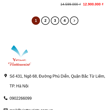
Giá
Giá
14.599.000
₫
12.900.000
₫
gốc
hiện
là:
tại
14.599.000 ₫.
là:
12.9
1
2
3
4
Số 431, Ngõ 68, Đường Phú Diễn, Quận Bắc Từ Liêm,
TP. Hà Nội
0902266099