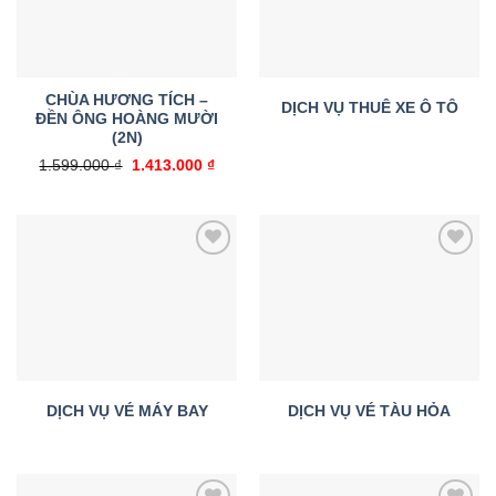
CHÙA HƯƠNG TÍCH –
DỊCH VỤ THUÊ XE Ô TÔ
ĐỀN ÔNG HOÀNG MƯỜI
(2N)
Giá
Giá
1.599.000
₫
1.413.000
₫
gốc
hiện
là:
tại
1.599.000 ₫.
là:
1.413.000 ₫.
Add to
Add to
wishlist
wishlist
DỊCH VỤ VÉ MÁY BAY
DỊCH VỤ VÉ TÀU HỎA