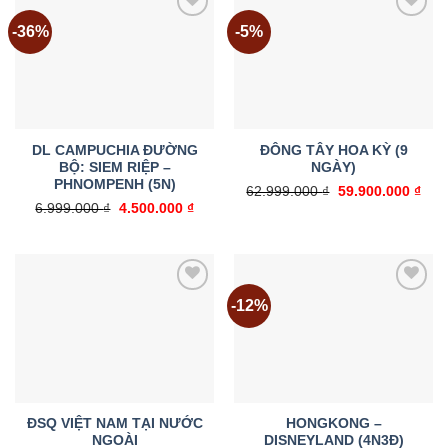
-36%
-5%
Add to
Add to
wishlist
wishlist
DL CAMPUCHIA ĐƯỜNG
ĐÔNG TÂY HOA KỲ (9
BỘ: SIEM RIỆP –
NGÀY)
PHNOMPENH (5N)
Giá
Giá
62.999.000
₫
59.900.000
₫
gốc
hiện
Giá
Giá
6.999.000
₫
4.500.000
₫
là:
tại
gốc
hiện
62.999.000 ₫.
là:
là:
tại
59.9
6.999.000 ₫.
là:
4.500.000 ₫.
-12%
Add to
Add to
wishlist
wishlist
ĐSQ VIỆT NAM TẠI NƯỚC
HONGKONG –
NGOÀI
DISNEYLAND (4N3Đ)