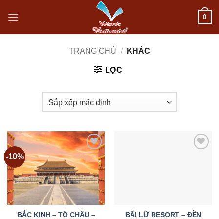
Bỏ
0
qua
nội
TRANG CHỦ
/
KHÁC
dung
LỌC
-10%
Add to
Add to
wishlist
wishlist
BẮC KINH – TÔ CHÂU –
BÃI LỮ RESORT – ĐỀN