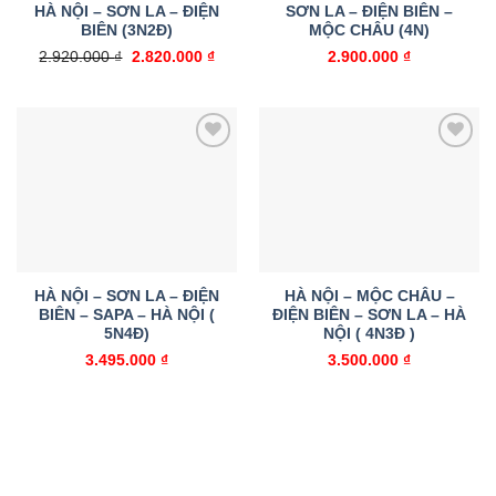
HÀ NỘI – SƠN LA – ĐIỆN
SƠN LA – ĐIỆN BIÊN –
BIÊN (3N2Đ)
MỘC CHÂU (4N)
Giá
Giá
2.920.000
₫
2.820.000
₫
2.900.000
₫
gốc
hiện
là:
tại
2.920.000 ₫.
là:
2.820.000 ₫.
Add to
Add to
wishlist
wishlist
HÀ NỘI – SƠN LA – ĐIỆN
HÀ NỘI – MỘC CHÂU –
BIÊN – SAPA – HÀ NỘI (
ĐIỆN BIÊN – SƠN LA – HÀ
5N4Đ)
NỘI ( 4N3Đ )
3.495.000
₫
3.500.000
₫