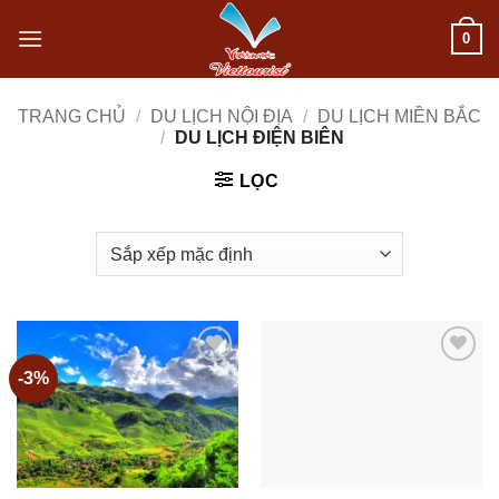
Bỏ
0
qua
nội
TRANG CHỦ
/
DU LỊCH NỘI ĐỊA
/
DU LỊCH MIỀN BẮC
/
DU LỊCH ĐIỆN BIÊN
dung
LỌC
-3%
Add to
Add to
wishlist
wishlist