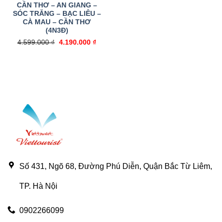
CẦN THƠ – AN GIANG –
SÓC TRĂNG – BẠC LIÊU –
CÀ MAU – CẦN THƠ
(4N3Đ)
Giá
Giá
4.599.000
₫
4.190.000
₫
gốc
hiện
là:
tại
4.599.000 ₫.
là:
4.190.000 ₫.
Số 431, Ngõ 68, Đường Phú Diễn, Quận Bắc Từ Liêm,
TP. Hà Nội
0902266099