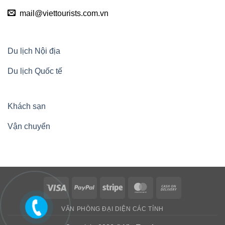
mail@viettourists.com.vn
Du lịch Nội địa
Du lịch Quốc tế
Khách sạn
Vận chuyển
Visa
PayPal
Stripe
MasterCard
Cash
On
VĂN PHÒNG ĐẠI DIỆN CÁC TỈNH
Delivery