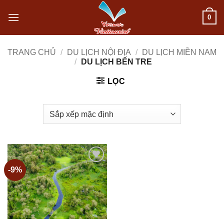
Bỏ
0
qua
nội
TRANG CHỦ
/
DU LỊCH NỘI ĐỊA
/
DU LỊCH MIỀN NAM
/
DU LỊCH BẾN TRE
dung
LỌC
-9%
Add to
wishlist