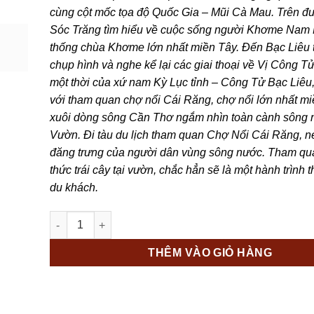
4.190.000 ₫
cùng cột mốc tọa độ Quốc Gia – Mũi Cà Mau. Trên đ
Sóc Trăng tìm hiểu về cuộc sống người Khơme Nam 
thống chùa Khơme lớn nhất miền Tây. Đến Bạc Liêu
chụp hình và nghe kể lại các giai thoại về Vị Công Tử
một thời của xứ nam Kỳ Lục tỉnh – Công Tử Bạc Liêu,
với tham quan chợ nổi Cái Răng, chợ nổi lớn nhất mi
xuôi dòng sông Cần Thơ ngắm nhìn toàn cành sông 
Vườn. Đi tàu du lịch tham quan Chợ Nổi Cái Răng, n
đăng trưng của người dân vùng sông nước. Tham qu
thức trái cây tại vườn, chắc hẳn sẽ là một hành trình th
du khách.
CẦN THƠ - AN GIANG - SÓC TRĂNG – BẠC LIÊU – CÀ M
THÊM VÀO GIỎ HÀNG