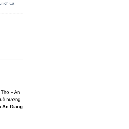
u lịch Cà
n Thơ – An
uê hương
ủa
An Giang