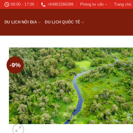
Bỏ
08:00 - 17:00
+84902266099
Phòng tư vấn
Trang chủ
qua
nội
DU LỊCH NỘI ĐỊA
DU LỊCH QUỐC TẾ
dung
-9%
Ad
wis