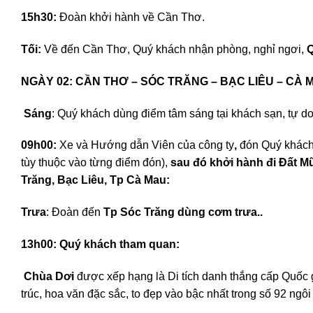
15h30:
Đoàn khởi hành về Cần Thơ.
Tối:
Về đến Cần Thơ, Quý khách nhận phòng, nghỉ ngơi,
Q
NGÀY 02: CẦN THƠ – SÓC TRĂNG – BẠC
Sáng
: Quý khách dùng điểm tâm sáng tại khách sạn, tự do
09h00
:
Xe và Hướng dẫn Viên của công ty
,
đón Quý khác
tùy thuộc vào từng điểm đón),
s
au đó khởi hành đi Đất M
Trăng, Bạc Liêu, Tp Cà Mau:
Trưa
: Đoàn đến
Tp Sóc Trăng dùng cơm trưa..
13h00: Quý khách tham quan:
Chùa Dơi
được xếp hạng là Di tích danh thắng cấp Quốc 
trúc, hoa văn đặc sắc, to đẹp vào bậc nhất trong số 92 ngô