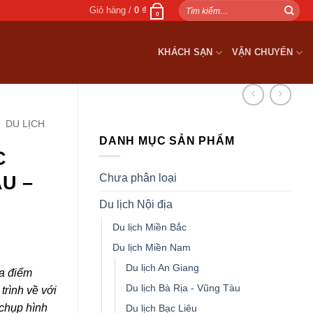
Tìm
Giỏ hàng /
0
₫
0
kiếm:
KHÁCH SẠN
VẬN CHUYỂN
DU LỊCH
DANH MỤC SẢN PHẨM
C
Chưa phân loại
U –
Du lịch Nội địa
Du lịch Miền Bắc
Du lịch Miền Nam
Du lịch An Giang
ịa điểm
Du lịch Bà Rịa - Vũng Tàu
trình về với
chụp hình
Du lịch Bạc Liêu