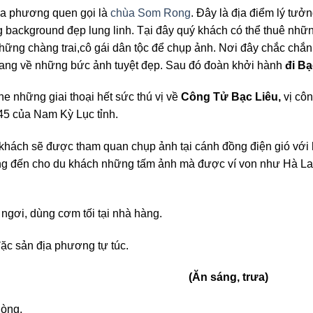
a phương quen gọi là
chùa Som Rong
. Đây là địa điểm lý tưở
 background đẹp lung linh. Tại đây quý khách có thể thuê nhữn
ững chàng trai,cô gái dân tộc để chụp ảnh. Nơi đây chắc chắn
mang về những bức ảnh tuyệt đẹp. Sau đó đoàn khởi hành
đi Bạ
he những giai thoại hết sức thú vị về
Công Tử Bạc Liêu,
vị côn
45 của Nam Kỳ Lục tỉnh.
khách sẽ được tham quan chụp ảnh tại cánh đồng điện gió với
ang đến cho du khách những tấm ảnh mà được ví von như Hà La
ngơi, dùng cơm tối tại nhà hàng.
đặc sản địa phương tự túc.
– CẦN THƠ (Ăn sáng, trưa)
hòng.