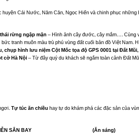
ác huyện Cái Nước, Năm Căn, Ngọc Hiển và chinh phục những
thái rừng ngập mặn
– Hình ảnh cây đước, cây mắm…. Cùng v
nên bức tranh muôn màu trù phú vùng đất cuối bản đồ Việt Nam.
u,
chụp hình lưu niệm Cột Mốc tọa độ GPS 0001 tại Đất Mũi,
t cờ Hà Nội
– Từ đây quý du khách sẽ ngắm toàn cảnh Đất Mũi
ngơi.
Tự túc ăn chiều
hay tự do khám phá các đặc sản của vùn
RÁI CÂY – TIỄN SÂN BAY (Ăn sáng)