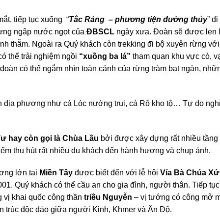
t, tiếp tục xuống “
Tắc Ráng – phương tiện đường thủy
” d
 rừng ngập nước ngọt của
ĐBSCL
ngày xưa. Đoàn sẽ được len l
 thẫm. Ngoài ra Quý khách còn trekking đi bộ xuyên rừng vớ
ó thể trải nghiệm ngồi
“xuồng ba lá”
tham quan khu vực cò, vạ
 đoàn có thể ngắm nhìn toàn cảnh của rừng tràm bạt ngàn, nhữ
 địa phương như cá Lóc nướng trui, cá Rô kho tộ… Tự do nghỉ
 hay còn gọi là Chùa Lầu
bởi được xây dựng rất nhiều tầng t
điểm thu hút rất nhiều du khách đến hành hương và chụp ảnh.
ơng lớn tại
Miền Tây
được biết đến với lễ hội
Vía Bà Chúa Xứ
1. Quý khách có thể cầu an cho gia đình, người thân. Tiếp tục
 vị khai quốc công thần
triều Nguyễn
– vị tướng có công mở 
n trúc độc đáo giữa người Kinh, Khmer và Ấn Độ.