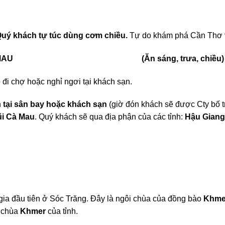
uý khách tự túc dùng cơm chiều.
Tự do khám phá Cần Thơ 
 LIÊU – CÀ MAU (Ăn sáng, trưa, chiều)
 đi chợ hoặc nghỉ ngơi tại khách sạn.
h
tại sân bay hoặc khách sạn
(giờ đón khách sẽ được Cty bố t
ũi Cà Mau
. Quý khách sẽ qua địa phận của các tỉnh:
Hậu Giang
gia đầu tiên ở Sóc Trăng. Đây là ngôi chùa của đồng bào
Khme
i chùa
Khmer
của tỉnh.