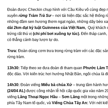
Đoàn được Checkin chụp hình với Cầu Kiều vô cùng đẹp mắ
xuyên
rừng Tràm Trà Sư
– nơi tái hiện đặc sắc hệ thống
những đầm sen hương thơm ngạt ngào, những dãy bèo xanh
dài 2km đạt kỷ luật Guinness của Việt Nam,
Quý khách c
trứng rất thú vị
(chi phí bơi xuồng tự túc).
Đến tháp canh,
cò thẳng cánh bay lượn tự do.
Trưa:
Đoàn dùng cơm trưa trong rừng tràm với các đặc sản
rừng tràm.
13h30:
Tiếp theo xe đưa đoàn đi tham quan
Phước Lâm Tư
độc đáo. Với kiến trúc hơi hướng Nhật Bản, ngôi chùa là 
14h30:
Đoàn viếng
Miếu bà chúa Xứ
– trung tâm hành hư
(24/04 AL)
được công nhận lễ hội cấp quốc gia vào năm 200
viếng
Lăng Thoại Ngọc Hầu
–
Sơn Lăng
một trong những
phía Tây Nam tổ quốc, và
Viếng Chùa Tây An:
Với nét kiế