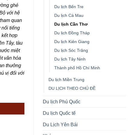
.
ường ghé
Du lịch Bến Tre
Bộ với hệ
Du lịch Cà Mau
 tham quan
Du lịch Cần Thơ
 nổi tiếng
Du lịch Đồng Tháp
 kết hợp
Du lịch Kiên Giang
ền Tây, tàu
Du lịch Sóc Trăng
nước miệt
ét văn hóa
Du lịch Tây Ninh
an thưởng
Thành phố Hồ Chí Minh
ú vị đối với
Du lịch Miền Trung
DU LỊCH THEO CHỦ ĐỀ
AU – CẦN THƠ (4N3Đ) số lượng
Du lịch Phú Quốc
Du lịch Quốc tế
Du Lịch Yên Bái