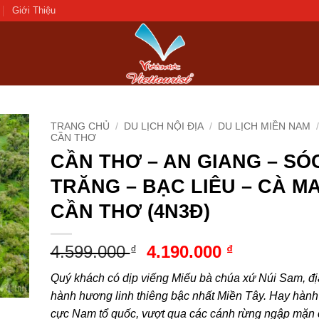
Giới Thiệu
TRANG CHỦ
/
DU LỊCH NỘI ĐỊA
/
DU LỊCH MIỀN NAM
/
CẦN THƠ
CẦN THƠ – AN GIANG – SÓ
d to
hlist
TRĂNG – BẠC LIÊU – CÀ MA
CẦN THƠ (4N3Đ)
4.599.000
Giá
4.190.000
Giá
₫
₫
gốc
hiện
Quý khách có dịp viếng Miếu bà chúa xứ Núi Sam, đ
là:
tại
hành hương linh thiêng bậc nhất Miền Tây. Hay hành 
4.599.000 ₫.
là:
cực Nam tổ quốc, vượt qua các cánh rừng ngập mặn 