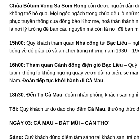
Chùa Bôtum Vong Sa Som Rong
còn được người dân đị
không thể bỏ qua. Mọi ngóc ngách trong chùa đều là những
phục truyền thống của đồng bào Khơ me, hoá thân thành nh
là nơi lý tưởng để bạn cầu nguyện mà còn là nơi để bạn 
15h00:
Quý khách tham quan
Nhà công tử Bạc Liêu
– ng
tiếng về độ giàu có và ăn chơi trong những năm 1930 – 19
16h00:
Tham quan Cánh đồng điện gió Bạc Liêu –
Quý 
tubin khổng lồ không ngừng quay vươn dài ra biển, sẽ m
Nam.
Đoàn tiếp tục khởi hành đi Cà Mau.
18h30: Đến Tp Cà Mau
, đoàn nhận phòng khách sạn nghỉ 
Tối:
Quý khách tự do dạo chợ đêm
Cà Mau
, thưởng thức 
NGÀY 03: CÀ MAU – ĐẤT MŨI 
Sáng:
Quý khách dùng điểm tâm sáng tại khách sạn, trả p