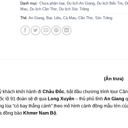
Danh mục:
Chưa phân loại
,
Du lịch An Giang
,
Du lịch Bến Tre
,
D
Mau
,
Du lịch Cần Thơ
,
Du lịch Sóc Trăng
Thẻ:
An Giang
,
Bạc Liêu
,
Cà Mau
,
Cần Thơ
,
Sóc Trăng
U ĐỐC – TRÀ SƯ (Ăn trưa)
ý khách khởi hành đi
Châu Đốc
, bắt đầu chương trình tour Cầ
ốc lộ 91 đoàn sẽ đi qua
Long Xuyên
– thủ phủ tỉnh
An Giang
q
ng lúa “cò bay thẳng cánh” theo mô hình cánh đồng mẫu lớn c
ủa đồng bào
Khmer Nam Bộ
.