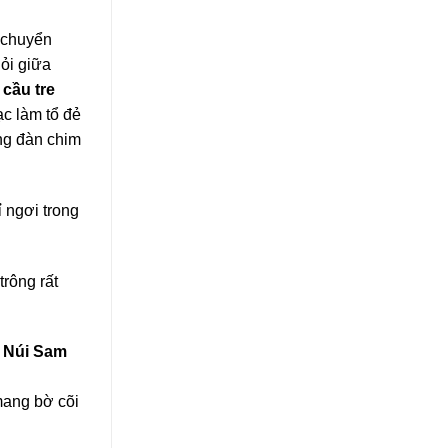
i chuyển
ỏi giữa
i
cầu tre
c làm tổ đẻ
ng đàn chim
 ngơi trong
rông rất
 Núi Sam
mang bờ cõi