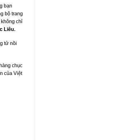
ng bạn
g bộ trang
 không chỉ
c Liêu.
g tử nồi
 hàng chục
n của Việt