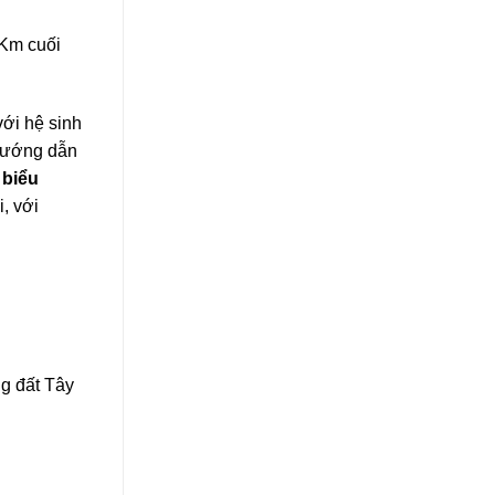
 Km cuối
ới hệ sinh
 Hướng dẫn
 biểu
, với
g đất Tây