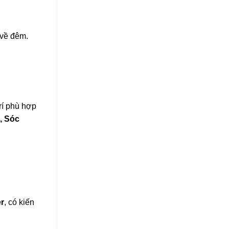
về đêm.
rí phù hợp
, Sóc
r
, có kiến