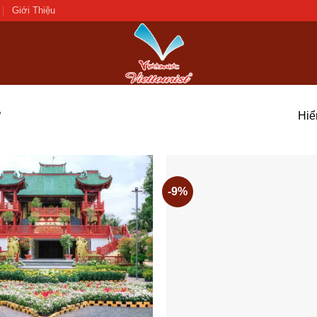
Giới Thiệu
Hiển
”
-9%
Add to
wishlist