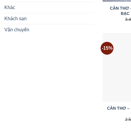
Khác
CẦN THƠ 
BẠC 
Khách sạn
3.
Vận chuyển
-15%
CẦN THƠ – 
2.