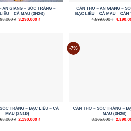
– AN GIANG – SÓC TRĂNG –
CẦN THƠ – AN GIANG – S
LIÊU – CÀ MAU (3N2Đ)
BẠC LIÊU – CÀ MAU – CẦN 
Giá
Giá
Giá
498.000
₫
3.290.000
₫
4.599.000
₫
4.190.
gốc
hiện
gốc
là:
tại
là:
3.498.000 ₫.
là:
4.599.00
3.290.000 ₫.
-7%
Add to
wishlist
SÓC TRĂNG – BẠC LIÊU – CÀ
CẦN THƠ – SÓC TRĂNG – BẠ
MAU (2N1Đ)
MAU (3N2Đ)
Giá
Giá
Giá
568.000
₫
2.190.000
₫
3.105.000
₫
2.890.
gốc
hiện
gốc
là:
tại
là: