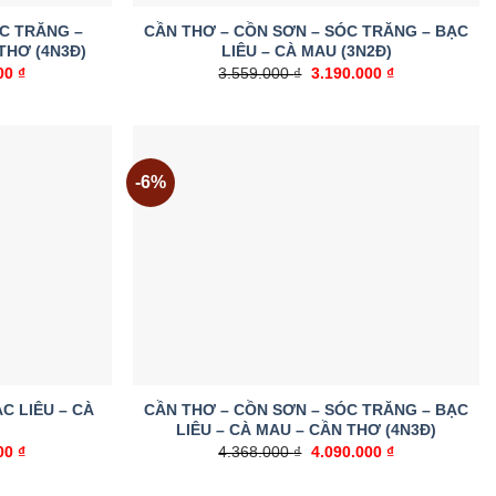
ÓC TRĂNG –
CẦN THƠ – CỒN SƠN – SÓC TRĂNG – BẠC
THƠ (4N3Đ)
LIÊU – CÀ MAU (3N2Đ)
Giá
Giá
Giá
000
₫
3.559.000
₫
3.190.000
₫
hiện
gốc
hiện
tại
là:
tại
0 ₫.
là:
3.559.000 ₫.
là:
4.190.000 ₫.
3.190.000 ₫.
-6%
Add to
Add to
wishlist
wishlist
C LIÊU – CÀ
CẦN THƠ – CỒN SƠN – SÓC TRĂNG – BẠC
LIÊU – CÀ MAU – CẦN THƠ (4N3Đ)
Giá
Giá
Giá
000
₫
4.368.000
₫
4.090.000
₫
hiện
gốc
hiện
tại
là:
tại