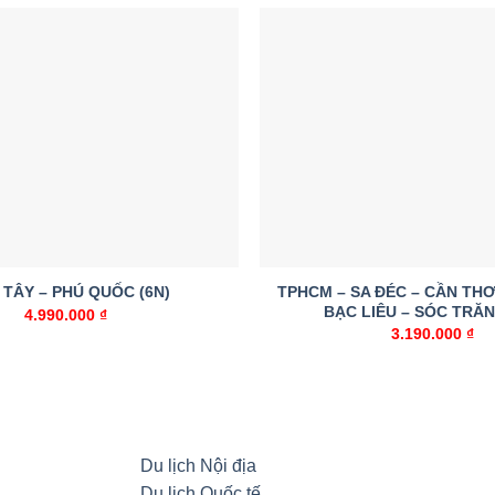
2.568.000 ₫.
là:
3.105.00
2.190.000 ₫.
Add to
wishlist
TPHCM – SA ĐÉC – CẦN THƠ
 TÂY – PHÚ QUỐC (6N)
BẠC LIÊU – SÓC TRĂN
4.990.000
₫
3.190.000
₫
Du lịch Nội địa
Du lịch Quốc tế