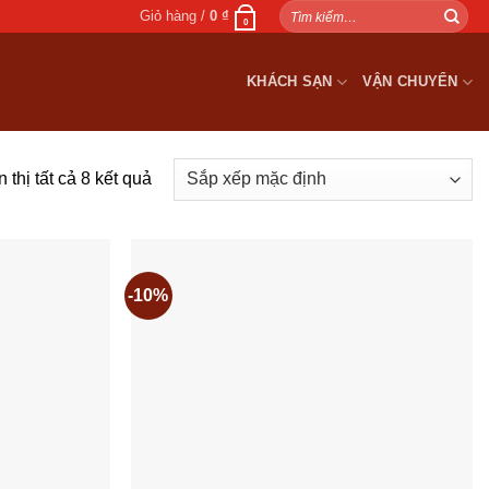
Tìm
Giỏ hàng /
0
₫
0
kiếm:
KHÁCH SẠN
VẬN CHUYỂN
 thị tất cả 8 kết quả
-10%
Add to
Add to
wishlist
wishlist