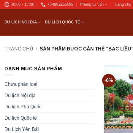
Bỏ
08:00 - 17:00
+84902266099
Phòng tư vấn
Trang chủ
qua
nội
DU LỊCH NỘI ĐỊA
DU LỊCH QUỐC TẾ
dung
TRANG CHỦ
/
SẢN PHẨM ĐƯỢC GẮN THẺ “BẠC LIÊU
DANH MỤC SẢN PHẨM
-6%
Chưa phân loại
Du lịch Nội địa
Du lịch Phú Quốc
Du lịch Quốc tế
Du Lịch Yên Bái