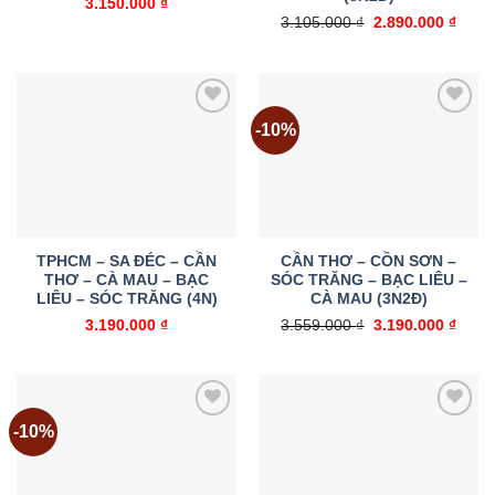
3.150.000
₫
Giá
Giá
3.105.000
₫
2.890.000
₫
gốc
hiện
là:
tại
3.105.000 ₫.
là:
2.890
-10%
Add to
Add to
wishlist
wishlist
TPHCM – SA ĐÉC – CẦN
CẦN THƠ – CỒN SƠN –
THƠ – CÀ MAU – BẠC
SÓC TRĂNG – BẠC LIÊU –
LIÊU – SÓC TRĂNG (4N)
CÀ MAU (3N2Đ)
Giá
Giá
3.190.000
₫
3.559.000
₫
3.190.000
₫
gốc
hiện
là:
tại
3.559.000 ₫.
là:
3.190
-10%
Add to
Add to
wishlist
wishlist