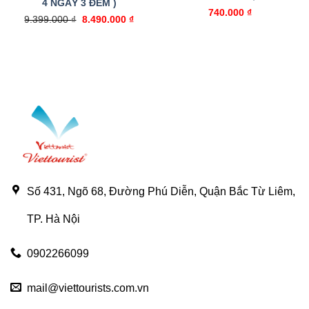
4 NGÀY 3 ĐÊM )
740.000
₫
Giá
Giá
9.399.000
₫
8.490.000
₫
gốc
hiện
là:
tại
9.399.000 ₫.
là:
8.490.000 ₫.
Số 431, Ngõ 68, Đường Phú Diễn, Quận Bắc Từ Liêm,
TP. Hà Nội
0902266099
mail@viettourists.com.vn