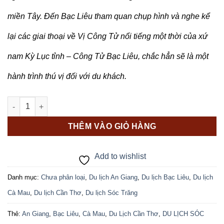
miền Tây. Đến Bạc Liêu tham quan chụp hình và nghe kể
lại các giai thoại về Vị Công Tử nổi tiếng một thời của xứ
nam Kỳ Lục tỉnh – Công Tử Bạc Liêu, chắc hẳn sẽ là một
hành trình thú vị đối với du khách.
CẦN THƠ - AN GIANG - SÓC TRĂNG - BẠC LIÊU - CÀ MAU (3N2Đ
THÊM VÀO GIỎ HÀNG
Add to wishlist
Danh mục:
Chưa phân loại
,
Du lịch An Giang
,
Du lịch Bạc Liêu
,
Du lịch
Cà Mau
,
Du lịch Cần Thơ
,
Du lịch Sóc Trăng
Thẻ:
An Giang
,
Bạc Liêu
,
Cà Mau
,
Du Lịch Cần Thơ
,
DU LỊCH SÓC