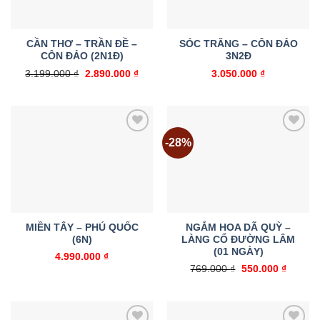
CẦN THƠ – TRẦN ĐỀ –
SÓC TRĂNG – CÔN ĐẢO
CÔN ĐẢO (2N1Đ)
3N2Đ
Giá
Giá
3.199.000
₫
2.890.000
₫
3.050.000
₫
gốc
hiện
là:
tại
3.199.000 ₫.
là:
2.890.000 ₫.
-28%
Add to
Add to
wishlist
wishlist
MIỀN TÂY – PHÚ QUỐC
NGẮM HOA DÃ QUỲ –
(6N)
LÀNG CỔ ĐƯỜNG LÂM
(01 NGÀY)
4.990.000
₫
Giá
Giá
769.000
₫
550.000
₫
gốc
hiện
là:
tại
769.000 ₫.
là:
550.000