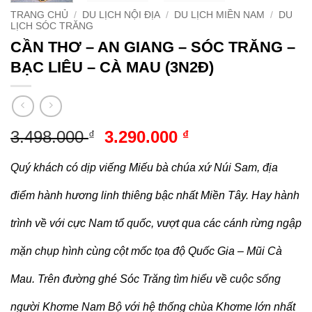
TRANG CHỦ
/
DU LỊCH NỘI ĐỊA
/
DU LỊCH MIỀN NAM
/
DU
LỊCH SÓC TRĂNG
CẦN THƠ – AN GIANG – SÓC TRĂNG –
BẠC LIÊU – CÀ MAU (3N2Đ)
Giá
Giá
3.498.000
3.290.000
₫
₫
gốc
hiện
là:
tại
Quý khách có dịp viếng Miếu bà chúa xứ Núi Sam, địa
3.498.000 ₫.
là:
điểm hành hương linh thiêng bậc nhất Miền Tây. Hay hành
3.290.000 ₫.
trình về với cực Nam tổ quốc, vượt qua các cánh rừng ngập
mặn chụp hình cùng cột mốc tọa độ Quốc Gia – Mũi Cà
Mau. Trên đường ghé Sóc Trăng tìm hiểu về cuộc sống
người Khơme Nam Bộ với hệ thống chùa Khơme lớn nhất