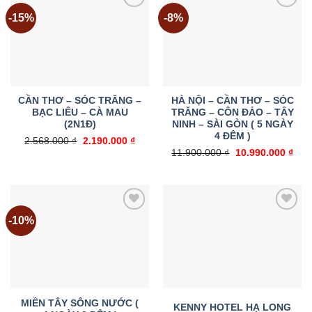
-15%
-8%
Add to
Add to
wishlist
wishlist
CẦN THƠ – SÓC TRĂNG –
HÀ NỘI – CẦN THƠ – SÓC
BẠC LIÊU – CÀ MAU
TRĂNG – CÔN ĐẢO – TÂY
(2N1Đ)
NINH – SÀI GÒN ( 5 NGÀY
4 ĐÊM )
Giá
Giá
2.568.000
₫
2.190.000
₫
gốc
hiện
Giá
Giá
11.900.000
₫
10.990.000
₫
là:
tại
gốc
hiện
2.568.000 ₫.
là:
là:
tại
2.190.000 ₫.
11.900.000 ₫.
là:
10.9
-10%
Add to
Add to
wishlist
wishlist
MIỀN TÂY SÔNG NƯỚC (
KENNY HOTEL HẠ LONG