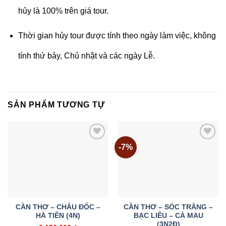
hủy là 100% trên giá tour.
Thời gian hủy tour được tính theo ngày làm việc, không
tính thứ bảy, Chủ nhật và các ngày Lễ.
SẢN PHẨM TƯƠNG TỰ
-7%
Add to
Add to
wishlist
wishlist
CẦN THƠ – CHÂU ĐỐC –
CẦN THƠ – SÓC TRĂNG –
HÀ TIÊN (4N)
BẠC LIÊU – CÀ MAU
(3N2Đ)