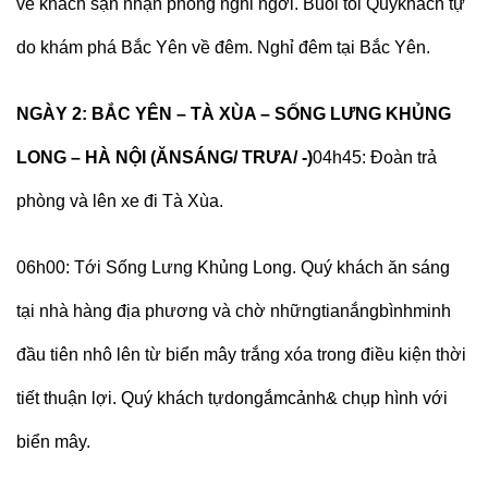
về khách sạn nhận phòng nghỉ ngơi. Buổi tối Quýkhách tự
do khám phá Bắc Yên về đêm. Nghỉ đêm tại Bắc Yên.
NGÀY 2: BẮC YÊN – TÀ XÙA – SỐNG LƯNG KHỦNG
LONG – HÀ NỘI (ĂNSÁNG/ TRƯA/ -)
04h45:
Đoàn trả
phòng và lên xe đi Tà Xùa.
06h00:
Tới Sống Lưng Khủng Long. Quý khách ăn sáng
tại nhà hàng địa phương và chờ nhữngtianắngbìnhminh
đầu tiên nhô lên từ biển mây trắng xóa trong điều kiện thời
tiết thuận lợi. Quý khách tựdongắmcảnh& chụp hình với
biển mây.