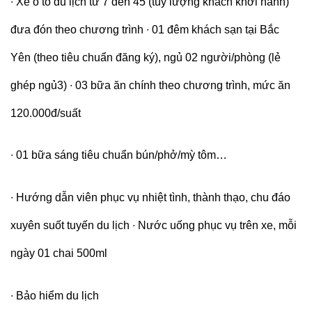
∙
Xe ô tô du lịch từ 7 đến 45 (tùy lượng khách khởi hành)
đưa đón theo chương trình
∙
01 đêm khách sạn tại Bắc
Yên (theo tiêu chuẩn đăng ký), ngủ 02 người/phòng (lẻ
ghép ngủ3)
∙
03 bữa ăn chính theo chương trình, mức ăn
120.000đ/suất
∙
01 bữa sáng tiêu chuẩn bún/phở/mỳ tôm…
∙
Hướng dẫn viên phục vụ nhiệt tình, thành thạo, chu đáo
xuyên suốt tuyến du lịch
∙
Nước uống phục vụ trên xe, mỗi
ngày 01 chai 500ml
∙
Bảo hiểm du lịch