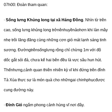
07h00:
Đoàn tham quan:
∙
Sống lưng Khủng long tại xã Háng Đồng
. Nhìn từ trên
cao, sống lưng khủng long trởnênhuyềnảohơn khi làn mây
nhẹ trôi lãng đãng cùng những cơn gió mát lạnh sáng tinh
sương. Đườngtrênsốnglưng rộng chỉ chừng 1m với độ
dốc gắt sỏi đá, chưa kể hai bên đều là vực sâu hun hút.
Thếnhưng,cảnh quan thiên nhiên kỳ vĩ khi đứng trên đỉnh
Tà Xùa thực sự là món quà cho nhữngai chinhphụcđược
cung đường này.
∙
Đỉnh Gió
ngắm phong cảnh hùng vĩ nơi đây.