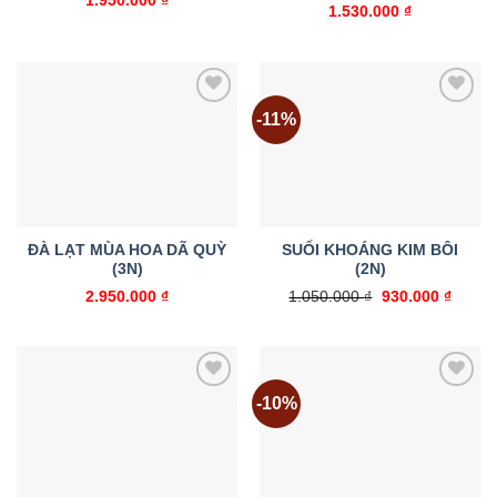
1.950.000
₫
1.530.000
₫
-11%
Add to
Add to
wishlist
wishlist
ĐÀ LẠT MÙA HOA DÃ QUỲ
SUỐI KHOÁNG KIM BÔI
(3N)
(2N)
Giá
Giá
2.950.000
₫
1.050.000
₫
930.000
₫
gốc
hiện
là:
tại
1.050.000 ₫.
là:
930.00
-10%
Add to
Add to
wishlist
wishlist