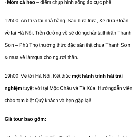
∙
Mỏm cá heo
– điểm chụp hình sống ảo cực phê
12h00:
Ăn trưa tại nhà hàng. Sau bữa trưa, Xe đưa Đoàn
về lại Hà Nội. Trên đường về sẽ dừngchântạithịtrấn Thanh
Sơn – Phú Thọ thưởng thức đặc sản thịt chua Thanh Sơn
& mua về làmquà cho người thân.
19h00:
Về tới Hà Nội. Kết thúc
một hành trình hái trải
nghiệm
tuyệt vời tại Mộc Châu và Tà Xùa. Hướngdẫn viên
chào tạm biệt Quý khách và hẹn gặp lại!
Giá tour bao gồm: