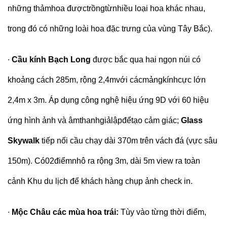
những thảmhoa đượctrồngtừnhiều loại hoa khác nhau,
trong đó có những loài hoa đặc trưng của vùng Tây Bắc).
∙
Cầu kính Bạch Long
được bắc qua hai ngọn núi có
khoảng cách 285m, rộng 2,4mvới cácmảngkínhcực lớn
2,4m x 3m. Áp dụng công nghệ hiệu ứng 9D với 60 hiệu
ứng hình ảnh và âmthanhgiảlậpđểtạo cảm giác;
Glass
Skywalk
tiếp nối cầu chạy dài 370m trên vách đá (vực sâu
150m). Có02điểmnhô ra rộng 3m, dài 5m view ra toàn
cảnh Khu du lịch để khách hàng chụp ảnh check in.
∙
Mộc Châu các mùa hoa trái:
Tùy vào từng thời điểm,