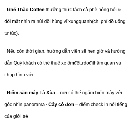
∙
Ghé Thào Coffee
thưởng thức tách cà phê nóng hổi &
dõi mắt nhìn ra núi đồi hùng vĩ xungquanh(chi phí đồ uống
tự túc).
∙
Nếu còn thời gian, hướng dẫn viên sẽ hẹn giờ và hướng
dẫn Quý khách có thể thuê xe ômđểtựdođithăm quan và
chụp hình với:
∙
Điểm săn mây Tà Xùa
– nơi có thể ngắm biển mây với
góc nhìn panorama
∙
Cây cô đơn
– điểm check in nổi tiếng
của giới trẻ