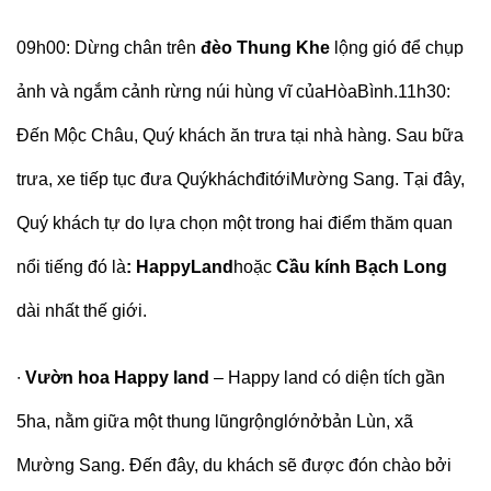
09h00:
Dừng chân trên
đèo Thung Khe
lộng gió để chụp
ảnh và ngắm cảnh rừng núi hùng vĩ củaHòaBình.
11h30:
Đến Mộc Châu, Quý khách ăn trưa tại nhà hàng. Sau bữa
trưa, xe tiếp tục đưa QuýkháchđitớiMường Sang. Tại đây,
Quý khách tự do lựa chọn một trong hai điểm thăm quan
nổi tiếng đó là
: HappyLand
hoặc
Cầu kính Bạch Long
dài nhất thế giới.
∙
Vườn hoa Happy land
– Happy land có diện tích gần
5ha, nằm giữa một thung lũngrộnglớnởbản Lùn, xã
Mường Sang. Đến đây, du khách sẽ được đón chào bởi