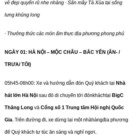
vẻ đẹp quyến rũ nhẹ nhàng
∙
Săn mây Tà Xùa tại sống
lưng khủng long
∙
Thưởng thức các món ẩm thực địa phương phong phú
NGÀY 01: HÀ NỘI – MỘC CHÂU – BẮC YÊN (ĂN- /
TRƯA/ TỐI)
05h45-06h00:
Xe và hướng dẫn đón Quý khách tại
Nhà
hát lớn Hà Nội
sau đó di chuyển tới đónkháchtại
BigC
Thăng Long
và
Cổng số 1 Trung tâm Hội nghị Quốc
Gia
. Trên đường đi, xe dừng lại một nhàhàngđịa phương
để Quý khách tự túc ăn sáng và nghỉ ngơi.