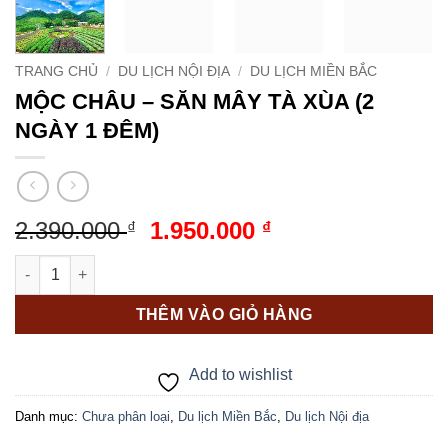
TRANG CHỦ
/
DU LỊCH NỘI ĐỊA
/
DU LỊCH MIỀN BẮC
MỘC CHÂU – SĂN MÂY TÀ XÙA (2
NGÀY 1 ĐÊM)
Giá
Giá
2.390.000
1.950.000
₫
₫
gốc
hiện
MỘC CHÂU - SĂN MÂY TÀ XÙA (2 NGÀY 1 ĐÊM) số lượng
là:
tại
2.390.000 ₫.
là:
THÊM VÀO GIỎ HÀNG
1.950.000 ₫.
Add to wishlist
Danh mục:
Chưa phân loại
,
Du lịch Miền Bắc
,
Du lịch Nội địa