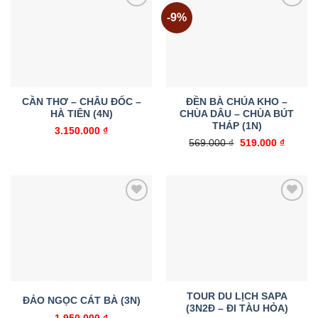
-9%
Add to
Add to
wishlist
wishlist
CẦN THƠ – CHÂU ĐỐC –
ĐỀN BÀ CHÚA KHO –
HÀ TIÊN (4N)
CHÙA DÂU – CHÙA BÚT
THÁP (1N)
3.150.000
₫
Giá
Giá
569.000
₫
519.000
₫
gốc
hiện
là:
tại
569.000 ₫.
là:
519.000
Add to
Add to
wishlist
wishlist
TOUR DU LỊCH SAPA
ĐẢO NGỌC CÁT BÀ (3N)
(3N2Đ – ĐI TÀU HỎA)