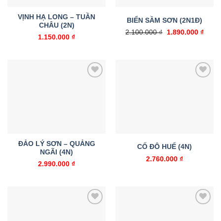
VỊNH HẠ LONG – TUẦN
BIỂN SẦM SƠN (2N1Đ)
CHÂU (2N)
Giá
Giá
2.100.000
₫
1.890.000
₫
1.150.000
₫
gốc
hiện
là:
tại
2.100.000 ₫.
là:
1.890
Add to
Add to
wishlist
wishlist
ĐẢO LÝ SƠN – QUẢNG
CỐ ĐÔ HUẾ (4N)
NGÃI (4N)
2.760.000
₫
2.990.000
₫
Add to
Add to
wishlist
wishlist