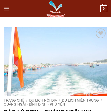
Bỏ
0
qua
nội
dung
Add to
wishlist
TRANG CHỦ
/
DU LỊCH NỘI ĐỊA
/
DU LỊCH MIỀN TRUNG
/
QUẢNG NGÃI - BÌNH ĐỊNH - PHÚ YÊN