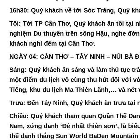
16h30:
Quý khách về tới Sóc Trăng, Quý kh
Tối:
Tới TP Cần Thơ, Quý khách ăn tối tại 
nghiệm Du thuyền trên sông Hậu, nghe đờn 
khách nghỉ đêm tại Cần Thơ.
NGÀY 04: CẦN THƠ – TÂY NINH – NÚI BÀ ĐEN
Sáng:
Quý khách ăn sáng và làm thủ tục tr
một điểm du lịch vô cùng thu hút đối với v
Tiếng, khu du lịch Ma Thiên Lãnh,… và né
Trưa:
Đến Tây Ninh, Quý khách ăn trưa tại
Chiều:
Quý khách tham quan
Quần Thể Dan
Nam, xứng danh ‘Đệ nhất thiên sơn’, là bi
thể danh thắng Sun World BaDen Mountain c