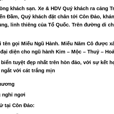
òng khách sạn. Xe & HDV Quý khách ra cảng T
Bến Đầm, Quý khách đặt chân tới
Côn Đảo
, khá
ùng, linh thiêng của Tổ Quốc. Trên đường di c
i tên gọi Miếu Ngũ Hành. Miếu Năm Cô được x
đại diện cho ngũ hành Kim – Mộc – Thuỷ – Hoả
iển tuyệt đẹp nhất trên hòn đảo, với sự kết h
 ngắt với cát trắng mịn
phương
 nghỉ ngơi
ử tại Côn Đảo: