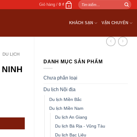
Tìm
Giỏ hàng /
0
₫
0
kiếm:
KHÁCH SẠN
VẬN CHUYỂN
DU LỊCH
DANH MỤC SẢN PHẨM
 NINH
Chưa phân loại
Du lịch Nội địa
Du lịch Miền Bắc
) số lượng
Du lịch Miền Nam
Du lịch An Giang
₫.
Du lịch Bà Rịa - Vũng Tàu
Du lịch Bạc Liêu