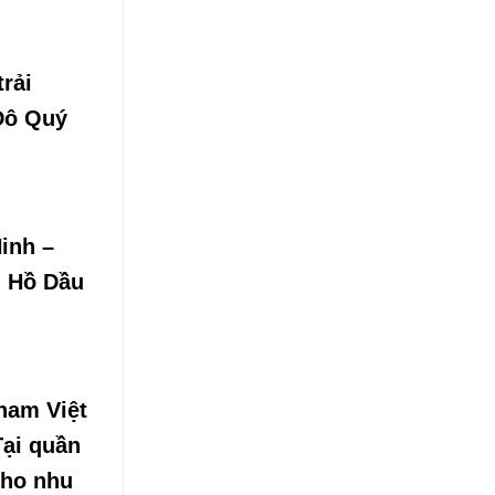
rải
Đô Quý
Ninh
–
, Hồ Dầu
nam Việt
Tại quần
cho nhu