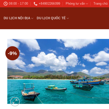
Bỏ
08:00 - 17:00
+84902266099
Phòng tư vấn
Trang chủ
qua
nội
DU LỊCH NỘI ĐỊA
DU LỊCH QUỐC TẾ
dung
-9%
Ad
wis