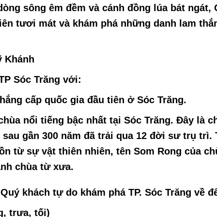
dòng sông êm đềm và cánh đồng lúa bát ngát,
hiên tươi mát và khám phá những danh lam thắ
ỹ Khánh
TP Sóc Trăng
với:
thắng cấp quốc gia đầu tiên ở Sóc Trăng.
hùa nổi tiếng bậc nhất tại Sóc Trăng. Đây là c
sau gần 300 năm đã trải qua 12 đời sư trụ trì
uồn từ sự vật thiên nhiên, tên Som Rong của c
anh chùa từ xưa.
, Quý khách tự do khám phá TP. Sóc Trăng về đ
trưa, tối)