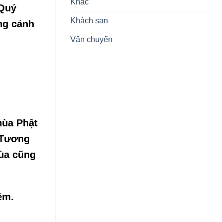
Khác
 Quý
Khách sạn
ng cảnh
Vận chuyển
hùa Phật
. Tương
hùa cũng
êm.