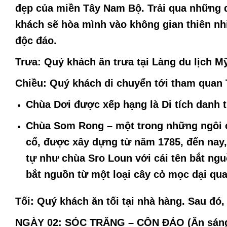
đẹp của miền Tây Nam Bộ. Trải qua những 
khách sẽ hòa mình vào không gian thiên n
độc đáo.
Trưa:
Quý khách ăn trưa tại Làng du lịch M
Chiều:
Quý khách di chuyển tới tham quan
Chùa Dơi
được xếp hạng là Di tích danh 
Chùa Som Rong
– một trong những ngôi c
cổ, được xây dựng từ năm 1785, đến nay, 
tự như chùa Sro Loun với cái tên bắt ng
bắt nguồn từ một loại cây cỏ mọc dại qu
Tối:
Quý khách ăn tối tại nhà hàng. Sau đó
NGÀY 02: SÓC TRĂNG – CÔN ĐẢO (Ăn sáng, 