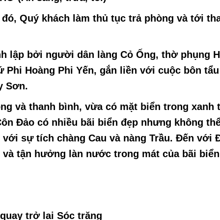
đó, Quý khách làm thủ tục trả phòng và tới t
h lập bởi người dân làng Cỏ Ống, thờ phụng 
ứ Phi Hoàng Phi Yến, gắn liền với cuộc bôn tẩ
y Sơn.
ng và thanh bình, vừa có mặt biển trong xanh 
 Côn Đảo có nhiều bãi biển đẹp nhưng không th
n với sự tích chàng Cau và nàng Trầu. Đến với
n và tận hưởng làn nước trong mát của bãi biể
uay trở lại Sóc trăng