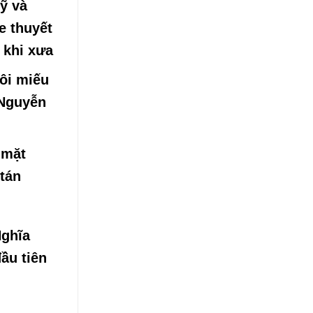
ỹ và
e thuyết
 khi xưa
ôi miếu
 Nguyễn
 mặt
tán
ghĩa
ầu tiên