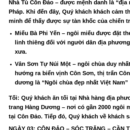
Nhà Tù Côn Đảo
– được mệnh danh là “địa n
Pháp. Khi đến đây, Quý khách khách cảm th
minh để thấy được sự tàn khốc của chiến t
Miếu Bà Phi Yến
–
ngôi miếu được đặt th
linh thiêng đối với người dân địa phươn
xưa.
Vân Sơn Tự Núi Một
–
ngôi chùa duy nhất 
hướng ra biển vịnh Côn Sơn, thị trấn Cô
dương là “Ngôi chùa đẹp nhất Việt Nam”
Tối:
Quý khách ăn tối tại Nhà hàng địa phư
trang Hàng Dương
– nơi có gần 2000 ngôi m
tại Côn Đảo. Tiếp đó, Quý khách về khách s
NGÀY 03: CÔN ĐẢO – SÓC TRĂNG – CẦN THƠ