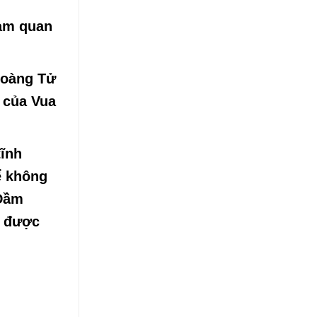
ham quan
Hoàng Tử
u của Vua
tĩnh
ể không
 Đầm
n được