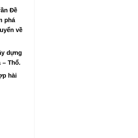
rần Đề
m phá
huyển về
ây dựng
 – Thổ.
ợp hài