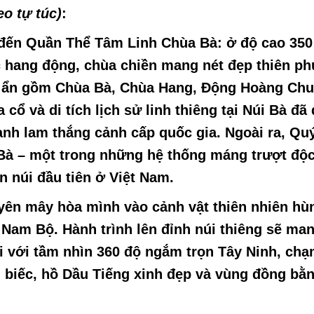
eo tự túc)
:
đến Quần Thể Tâm Linh Chùa Bà: ở độ cao 350
c hang động, chùa chiền mang nét đẹp thiên ph
 bí ẩn gồm Chùa Bà, Chùa Hang, Động Hoàng Chu
 và di tích lịch sử linh thiêng tại Núi Bà đã
danh lam thắng cảnh cấp quốc gia. Ngoài ra, Qu
Bà – một trong những hệ thống máng trượt độc
n núi đầu tiên ở Việt Nam.
ên mây hòa mình vào cảnh vật thiên nhiên hùn
Nam Bộ. Hành trình lên đỉnh núi thiêng sẽ ma
i với tầm nhìn 360 độ ngắm trọn Tây Ninh, chạ
 biếc, hồ Dầu Tiếng xinh đẹp và vùng đồng bằn