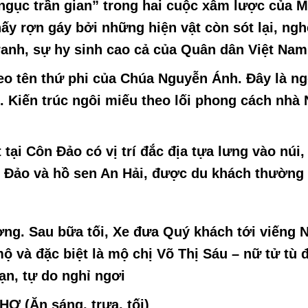
gục trần gian” trong hai cuộc xâm lược của M
ấy rợn gáy bởi những hiện vật còn sót lại, ngh
ranh, sự hy sinh cao cả của Quân dân Việt Nam
eo tên thứ phi của Chúa Nguyễn Ánh. Đây là ng
g. Kiến trúc ngôi miếu theo lối phong cách nhà
tại Côn Đảo có vị trí đắc địa tựa lưng vào núi,
n Đảo và hồ sen An Hải, được du khách thường 
ơng. Sau bữa tối, Xe đưa Quý khách tới viếng
N
ộ và đặc biệt là mộ chị Võ Thị Sáu – nữ tử tù đ
ạn, tự do nghỉ ngơi
 (Ăn sáng, trưa, tối)