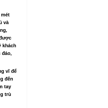
 mét
ú và
ng,
 được
ý khách
 đáo,
g vĩ để
ng đến
m tay
g trù