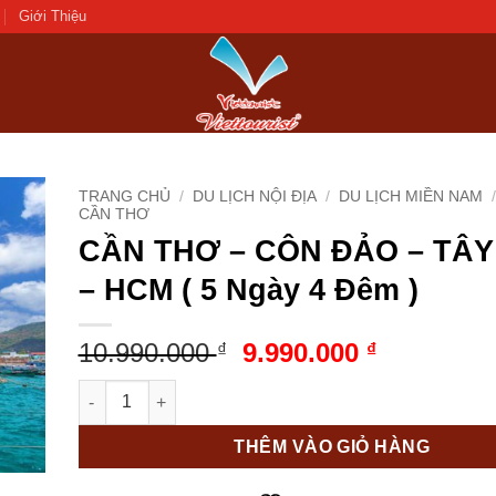
Giới Thiệu
TRANG CHỦ
/
DU LỊCH NỘI ĐỊA
/
DU LỊCH MIỀN NAM
/
CẦN THƠ
CẦN THƠ – CÔN ĐẢO – TÂY
d to
hlist
– HCM ( 5 Ngày 4 Đêm )
Giá
Giá
10.990.000
9.990.000
₫
₫
gốc
hiện
CẦN THƠ - CÔN ĐẢO - TÂY NINH - HCM ( 5 Ngày 4 Đêm 
là:
tại
10.990.000 ₫.
là:
THÊM VÀO GIỎ HÀNG
9.990.000 