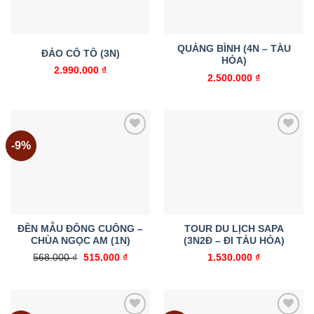
QUẢNG BÌNH (4N – TÀU
ĐẢO CÔ TÔ (3N)
HỎA)
2.990.000
₫
2.500.000
₫
-9%
Add to
Add to
wishlist
wishlist
ĐỀN MẪU ĐÔNG CUÔNG –
TOUR DU LỊCH SAPA
CHÙA NGỌC AM (1N)
(3N2Đ – ĐI TÀU HỎA)
Giá
Giá
568.000
₫
515.000
₫
1.530.000
₫
gốc
hiện
là:
tại
568.000 ₫.
là:
515.000 ₫.