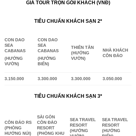
GIÁ TOUR TRỌN GÓI/ KHÁCH (VNĐ)
TIÊU CHUẨN
KHÁCH SẠN
2*
CON DAO
CON DAO
SEA
SEA
THIÊN TÂN
NHÀ KHÁCH
CABANAS
CABANAS
(HƯỚNG
CÔN ĐẢO
VƯỜN)
(HƯỚNG
(HƯỚNG
VƯỜN)
BIỂN)
3.
1
50.000
3.
3
00.000
3.
3
00.000
3.0
50.000
TIÊU CHUẨN KHÁCH SẠN 3*
SÀI GÒN
SEA TRAVEL
SEA TRAVEL
CÔN ĐẢO RS
CÔN ĐẢO
RESORT
RESORT
(PHÒNG
RESORT
(HƯỚNG
(HƯỚNG
HƯỚNG NÚI)
(PHÒNG KHU
VƯỜN)
BIỂN)