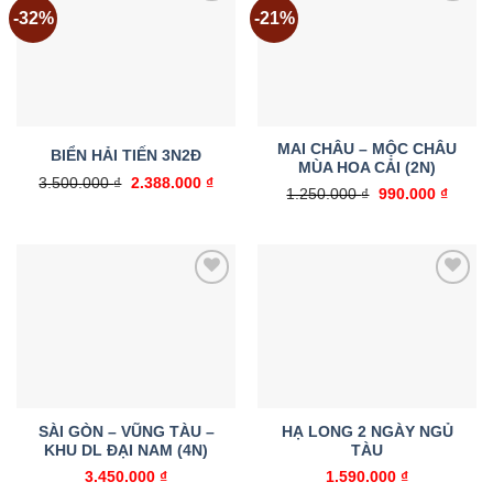
-32%
-21%
Add to
Add to
wishlist
wishlist
MAI CHÂU – MỘC CHÂU
BIỂN HẢI TIẾN 3N2Đ
MÙA HOA CẢI (2N)
Giá
Giá
3.500.000
₫
2.388.000
₫
Giá
Giá
1.250.000
₫
990.000
₫
gốc
hiện
gốc
hiện
là:
tại
là:
tại
3.500.000 ₫.
là:
1.250.000 ₫.
là:
2.388.000 ₫.
990.00
Add to
Add to
wishlist
wishlist
SÀI GÒN – VŨNG TÀU –
HẠ LONG 2 NGÀY NGỦ
KHU DL ĐẠI NAM (4N)
TÀU
3.450.000
₫
1.590.000
₫