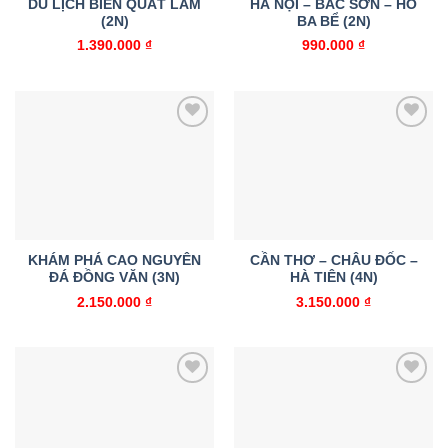
DU LỊCH BIỂN QUẤT LÂM
HÀ NỘI – BẮC SƠN – HỒ
(2N)
BA BỂ (2N)
1.390.000
₫
990.000
₫
Add to
Add to
wishlist
wishlist
KHÁM PHÁ CAO NGUYÊN
CẦN THƠ – CHÂU ĐỐC –
ĐÁ ĐỒNG VĂN (3N)
HÀ TIÊN (4N)
2.150.000
₫
3.150.000
₫
Add to
Add to
wishlist
wishlist