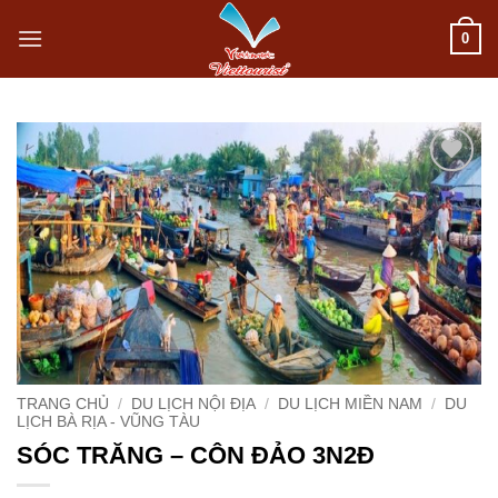
Bỏ
0
qua
nội
dung
Add to
wishlist
TRANG CHỦ
/
DU LỊCH NỘI ĐỊA
/
DU LỊCH MIỀN NAM
/
DU
LỊCH BÀ RỊA - VŨNG TÀU
SÓC TRĂNG – CÔN ĐẢO 3N2Đ