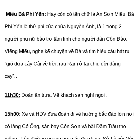
Miếu Bà Phi Yến:
Hay còn có tên chữ là An Sơn Miếu. Bà
Phi Yến là thứ phi của chúa Nguyễn Ánh, là 1 trong 2
người phụ nữ bảo trợ tâm linh cho người dân Côn Đảo.
Viếng Miếu, nghe kể chuyện về Bà và tìm hiểu câu hát ru
“gió đưa cây Cải về trời, rau Răm ở lại chịu đời đắng
cay”…
11h30:
Đoàn ăn trưa. Về khách sạn nghỉ ngơi.
15h00:
Xe và HDV đưa đoàn đi về hướng bắc đảo lớn nơi
có làng Cỏ Ống, sân bay Côn Sơn và bãi Đầm Trầu thơ
mộng. Trên đường ngang qua các địa danh: Sở Lò vôi,Núi