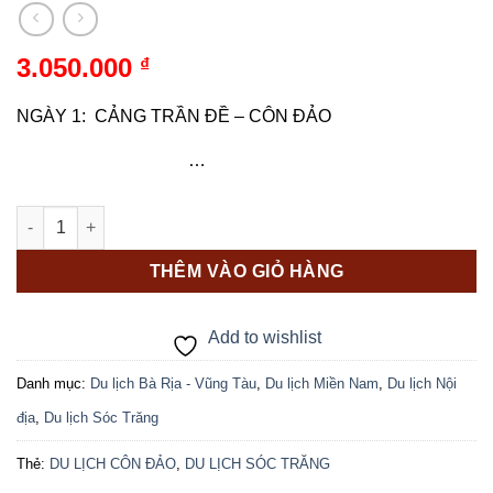
3.050.000
₫
NGÀY 1: CẢNG TRẦN ĐỀ – CÔN ĐẢO
…
SÓC TRĂNG – CÔN ĐẢO 3N2Đ số lượng
THÊM VÀO GIỎ HÀNG
Add to wishlist
Danh mục:
Du lịch Bà Rịa - Vũng Tàu
,
Du lịch Miền Nam
,
Du lịch Nội
địa
,
Du lịch Sóc Trăng
Thẻ:
DU LỊCH CÔN ĐẢO
,
DU LỊCH SÓC TRĂNG