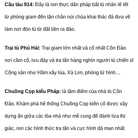
Cầu tàu 914:
Đây là nơi thực dân pháp bắt tù nhân lê lết
từ phòng giam đến tận chân núi chúa khai thác đá đưa về
làm nơi đón tù từ đất liền ra đảo.
Trại tù Phú Hải:
Trại giam lớn nhất và cổ nhất Côn Đảo
nơi cầm cố, lưu đày và tra tấn hàng nghìn người tù chiến sĩ
Cộng sản như Hầm xây lúa, Xà Lim, phòng tử hình…
Chuồng Cọp kiểu Pháp:
là tâm điểm của nhà tù Côn
Đảo. Khám phá hệ thống Chuồng Cọp kiên cố được xây
dựng ẩn giữa các tòa nhà như mê cung để đánh lừa thị
giác, nơi các hình thức tra tấn và cực hình dã man nhất