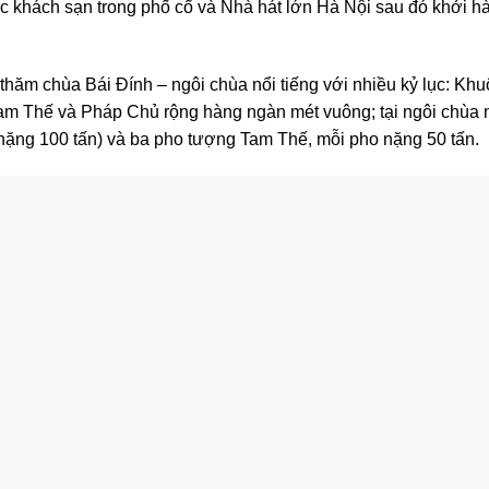
 khách sạn trong phố cổ và Nhà hát lớn Hà Nội sau đó khởi h
ăm chùa Bái Đính – ngôi chùa nổi tiếng với nhiều kỷ lục: Khu
 Tam Thế và Pháp Chủ rộng hàng ngàn mét vuông; tại ngôi chùa 
ặng 100 tấn) và ba pho tượng Tam Thế, mỗi pho nặng 50 tấn.