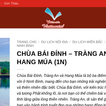
Giới Thiệu
TRANG CHỦ
/
DU LỊCH NỘI ĐỊA
/
DU LỊCH MIỀN BẮC
/
NINH BÌNH
CHÙA BÁI ĐÍNH – TRÀNG A
d to
hlist
HANG MÚA (1N)
Chùa Bái Đính, Tràng An và Hang Múa là bộ ba điểm 
vời ở Ninh Bình, mang đến cho bạn những trải nghiệ
và thiên nhiên đặc biệt. Chùa Bái Đính, với kiến trúc
và tượng Phật khổng lồ, là nơi bạn có thể chiêm bái v
tĩnh lặng giữa lòng thiên nhiên. Tràng An, di sản thế g
bạn vào hành trình tuyệt đẹp qua những hang động kỳ