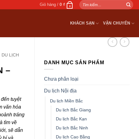
Tìm
Giỏ hàng /
0
₫
0
kiếm:
KHÁCH SẠN
VẬN CHUYỂN
DU LỊCH
DANH MỤC SẢN PHẨM
N –
Chưa phân loại
Du lịch Nội địa
đến tuyệt
Du lịch Miền Bắc
m văn hóa
Du lịch Bắc Giang
 hoành tráng
Du lịch Bắc Kạn
à tìm về
Du lịch Bắc Ninh
iới, sẽ dẫn
Du lịch Cao Bằng
 bí và