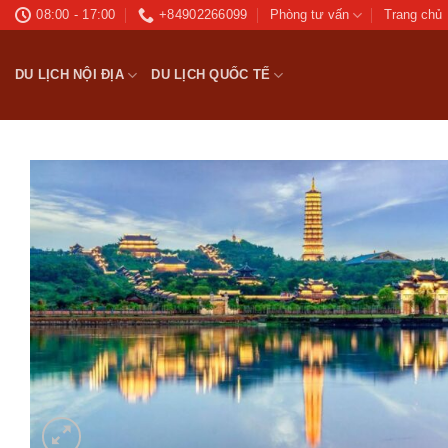
Bỏ
08:00 - 17:00
+84902266099
Phòng tư vấn
Trang chủ
qua
nội
DU LỊCH NỘI ĐỊA
DU LỊCH QUỐC TẾ
dung
Ad
wis