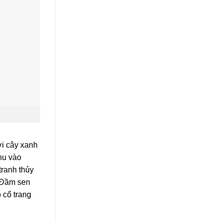
ởi cây xanh
hu vào
tranh thủy
c Đầm sen
 cổ trang