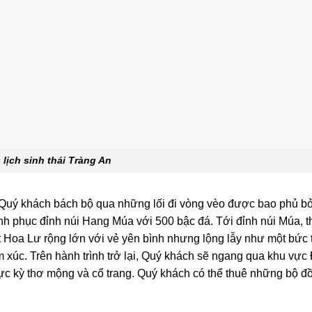
lịch sinh thái Tràng An
 Quý khách bách bộ qua những lối đi vòng vèo được bao phủ b
hinh phục đỉnh núi Hang Múa với 500 bậc đá. Tới đỉnh núi Múa, t
ất Hoa Lư rộng lớn với vẻ yên bình nhưng lộng lẫy như một bức 
 xúc. Trên hành trình trở lại, Quý khách sẽ ngang qua khu vự
c kỳ thơ mộng và cổ trang. Quý khách có thể thuê những bộ đồ