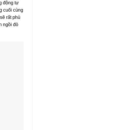
g động tự
g cuối cùng
sẽ rất phù
h ngồi đò