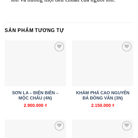
SẢN PHẨM TƯƠNG TỰ
Add to
Add to
wishlist
wishlist
SƠN LA – ĐIỆN BIÊN –
KHÁM PHÁ CAO NGUYÊN
MỘC CHÂU (4N)
ĐÁ ĐỒNG VĂN (3N)
2.900.000
₫
2.150.000
₫
Add to
Add to