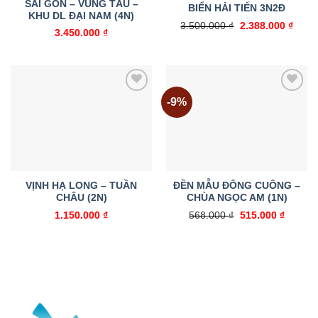
SÀI GÒN – VŨNG TÀU –
BIỂN HẢI TIẾN 3N2Đ
KHU DL ĐẠI NAM (4N)
Giá
Giá
3.500.000
₫
2.388.000
₫
3.450.000
₫
gốc
hiện
là:
tại
3.500.000 ₫.
là:
2.388
-9%
Add to
Add to
wishlist
wishlist
VỊNH HẠ LONG – TUẦN
ĐỀN MẪU ĐÔNG CUÔNG –
CHÂU (2N)
CHÙA NGỌC AM (1N)
Giá
Giá
1.150.000
₫
568.000
₫
515.000
₫
gốc
hiện
là:
tại
568.000 ₫.
là:
515.000