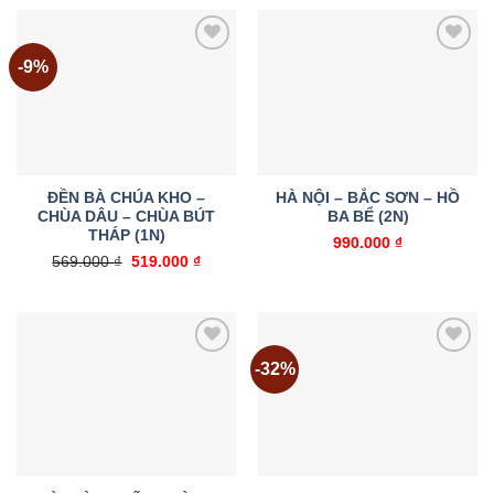
-9%
Add to
Add to
wishlist
wishlist
ĐỀN BÀ CHÚA KHO –
HÀ NỘI – BẮC SƠN – HỒ
CHÙA DÂU – CHÙA BÚT
BA BỂ (2N)
THÁP (1N)
990.000
₫
Giá
Giá
569.000
₫
519.000
₫
gốc
hiện
là:
tại
569.000 ₫.
là:
519.000 ₫.
-32%
Add to
Add to
wishlist
wishlist