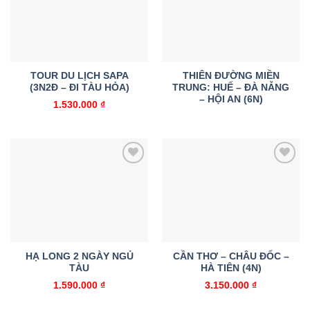
wishlist
wishlist
TOUR DU LỊCH SAPA
THIÊN ĐƯỜNG MIỀN
(3N2Đ – ĐI TÀU HỎA)
TRUNG: HUẾ – ĐÀ NẴNG
– HỘI AN (6N)
1.530.000
₫
Add to
Add to
wishlist
wishlist
HẠ LONG 2 NGÀY NGỦ
CẦN THƠ – CHÂU ĐỐC –
TÀU
HÀ TIÊN (4N)
1.590.000
₫
3.150.000
₫