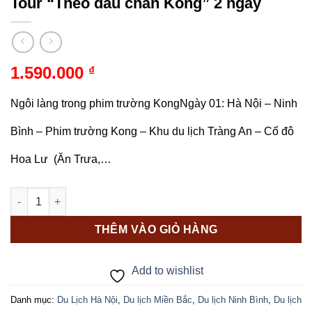
Tour “Theo dấu chân Kong” 2 ngày
1.590.000
₫
Ngôi làng trong phim trường KongNgày 01: Hà Nội – Ninh
Bình – Phim trường Kong – Khu du lịch Tràng An – Cố đô
Hoa Lư (Ăn Trưa,…
Tour "Theo dấu chân Kong" 2 ngày số lượng
THÊM VÀO GIỎ HÀNG
Add to wishlist
Danh mục:
Du Lịch Hà Nội
,
Du lịch Miền Bắc
,
Du lịch Ninh Bình
,
Du lịch