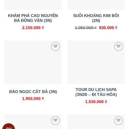
KHÁM PHÁ CAO NGUYÊN
SUỐI KHOÁNG KIM BÔI
ĐÁ ĐỒNG VĂN (3N)
(2N)
Giá
Giá
2.150.000
₫
1.050.000
₫
930.000
₫
gốc
hiện
là:
tại
1.050.000 ₫.
là:
930.00
Add to
Add to
wishlist
wishlist
TOUR DU LỊCH SAPA
ĐẢO NGỌC CÁT BÀ (3N)
(3N2Đ – ĐI TÀU HỎA)
1.950.000
₫
1.530.000
₫