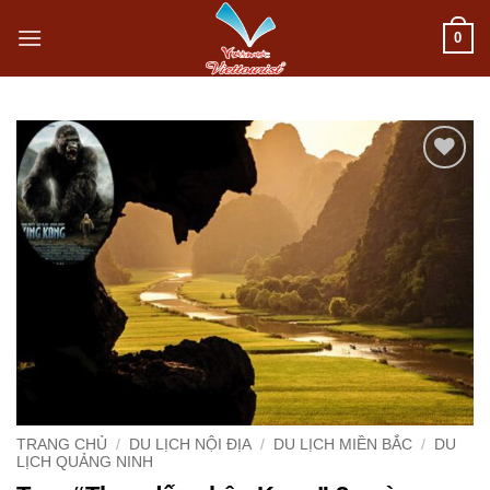
Bỏ
0
qua
nội
dung
Add to
wishlist
TRANG CHỦ
/
DU LỊCH NỘI ĐỊA
/
DU LỊCH MIỀN BẮC
/
DU
LỊCH QUẢNG NINH