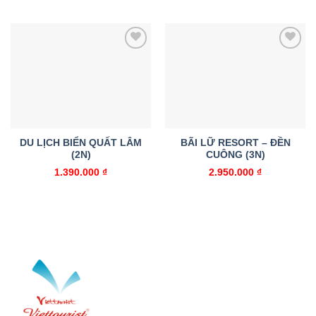
là:
tại
1.530.000 ₫.
là:
1.468
Add to
Add to
wishlist
wishlist
DU LỊCH BIỂN QUẤT LÂM
BÃI LỮ RESORT – ĐỀN
(2N)
CUÔNG (3N)
1.390.000
₫
2.950.000
₫