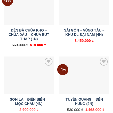
-9%
Add to
Add to
wishlist
wishlist
ĐỀN BÀ CHÚA KHO –
SÀI GÒN – VŨNG TÀU –
CHÙA DÂU – CHÙA BÚT
KHU DL ĐẠI NAM (4N)
THÁP (1N)
3.450.000
₫
Giá
Giá
569.000
₫
519.000
₫
gốc
hiện
là:
tại
569.000 ₫.
là:
519.000 ₫.
-4%
Add to
Add to
wishlist
wishlist
SƠN LA – ĐIỆN BIÊN –
TUYÊN QUANG – ĐỀN
MỘC CHÂU (4N)
HÙNG (2N)
Giá
Giá
2.900.000
₫
1.530.000
₫
1.468.000
₫
gốc
hiện