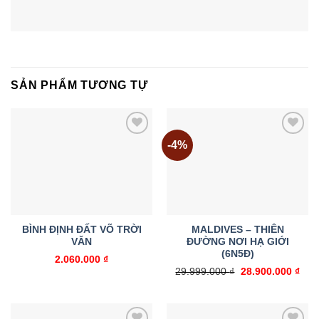
SẢN PHẨM TƯƠNG TỰ
-4%
Add to
Add to
wishlist
wishlist
BÌNH ĐỊNH ĐẤT VÕ TRỜI
MALDIVES – THIÊN
VĂN
ĐƯỜNG NƠI HẠ GIỚI
(6N5Đ)
2.060.000
₫
Giá
Giá
29.999.000
₫
28.900.000
₫
gốc
hiện
là:
tại
29.999.000 ₫.
là:
28.9