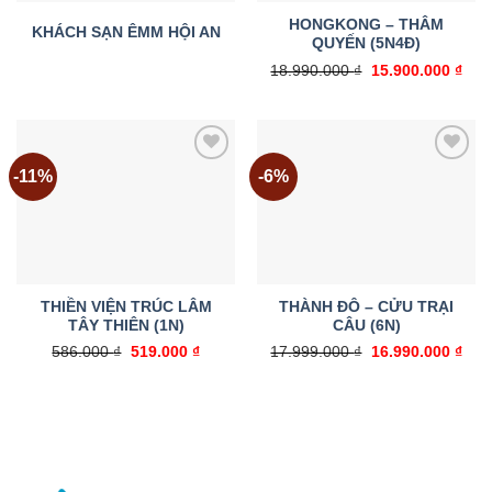
HONGKONG – THÂM
KHÁCH SẠN ÊMM HỘI AN
QUYẾN (5N4Đ)
Giá
Giá
18.990.000
₫
15.900.000
₫
gốc
hiện
là:
tại
18.990.000 ₫.
là:
15.9
-11%
-6%
Add to
Add to
wishlist
wishlist
THIỀN VIỆN TRÚC LÂM
THÀNH ĐÔ – CỬU TRẠI
TÂY THIÊN (1N)
CÂU (6N)
Giá
Giá
Giá
Giá
586.000
₫
519.000
₫
17.999.000
₫
16.990.000
₫
gốc
hiện
gốc
hiện
là:
tại
là:
tại
586.000 ₫.
là:
17.999.000 ₫.
là:
519.000 ₫.
16.9