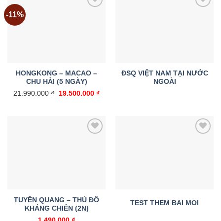
-11%
Add to
Add to
wishlist
wishlist
HONGKONG – MACAO –
ĐSQ VIỆT NAM TẠI NƯỚC
CHU HẢI (5 NGÀY)
NGOÀI
Giá
Giá
21.990.000
₫
19.500.000
₫
gốc
hiện
là:
tại
21.990.000 ₫.
là:
19.500.000 ₫.
Add to
Add to
wishlist
wishlist
TUYÊN QUANG – THỦ ĐÔ
TEST THEM BAI MOI
KHÁNG CHIẾN (2N)
1.490.000
₫