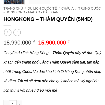
TRANG CHỦ
/
DU LỊCH QUỐC TẾ
/
CHÂU Á
/
TRUNG QUỐC
- HONGKONG - MACAO - ĐÀI LOAN
HONGKONG – THÂM QUYẾN (5N4Đ)
Giá
Giá
18.990.000
15.900.000
₫
₫
gốc
hiện
là:
tại
Chuyến du lịch Hồng Kông – Thâm Quyến này sẽ đưa Quý
18.990.000 ₫.
là:
khách đến thành phố Cảng Thẩm Quyến sầm uất, tấp nập
15.900.000 ₫.
nhất Trung Quốc. Và đặc khu kinh tế Hồng Kông nhộn nhịp
về đêm. Tất cả sẽ đem đến cho quý khách một kỳ nghỉ du
lịch thú vị với nhiều điều mới mẻ
HONGKONG - THÂM QUYẾN (5N4Đ) số lượng