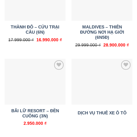
THÀNH ĐÔ – CỬU TRẠI
MALDIVES – THIÊN
CÂU (6N)
ĐƯỜNG NƠI HẠ GIỚI
(6N5Đ)
Giá
Giá
17.999.000
₫
16.990.000
₫
gốc
hiện
Giá
Giá
29.999.000
₫
28.900.000
₫
là:
tại
gốc
hiện
17.999.000 ₫.
là:
là:
tại
16.990.000 ₫.
29.999.000 ₫.
là:
28.9
Add to
Add to
wishlist
wishlist
BÃI LỮ RESORT – ĐỀN
DỊCH VỤ THUÊ XE Ô TÔ
CUÔNG (3N)
2.950.000
₫