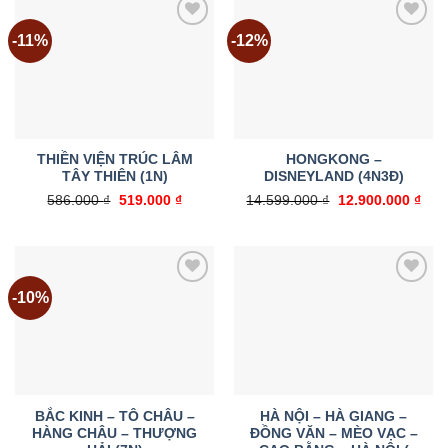
-11%
-12%
Add to
Add to
wishlist
wishlist
THIỀN VIỆN TRÚC LÂM
HONGKONG –
TÂY THIÊN (1N)
DISNEYLAND (4N3Đ)
Giá
Giá
Giá
Giá
586.000
₫
519.000
₫
14.599.000
₫
12.900.000
₫
gốc
hiện
gốc
hiện
là:
tại
là:
tại
586.000 ₫.
là:
14.599.000 ₫.
là:
519.000 ₫.
12.9
-10%
Add to
Add to
wishlist
wishlist
BẮC KINH – TÔ CHÂU –
HÀ NỘI – HÀ GIANG –
HÀNG CHÂU – THƯỢNG
ĐỒNG VĂN – MÈO VẠC –