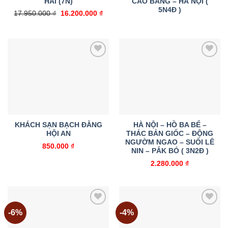
HẢI (7N)
CAO BẰNG – HÀ NỘI (
5N4Đ )
Giá
Giá
17.950.000
₫
16.200.000
₫
gốc
hiện
là:
tại
17.950.000 ₫.
là:
16.200.000 ₫.
Add to
Add to
wishlist
wishlist
KHÁCH SẠN BẠCH ĐẰNG
HÀ NỘI – HỒ BA BỂ –
HỘI AN
THÁC BẢN GIỐC – ĐỘNG
NGƯỜM NGAO – SUỐI LÊ
850.000
₫
NIN – PẮK BÓ ( 3N2Đ )
2.280.000
₫
-6%
-4%
Add to
Add to
wishlist
wishlist