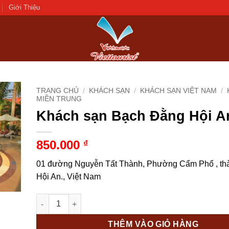
Giới Thiệu
TRANG CHỦ
/
KHÁCH SẠN
/
KHÁCH SẠN VIỆT NAM
/
MIỀN TRUNG
Khách sạn Bạch Đằng Hội A
d to
hlist
850.000
₫
01 đường Nguyễn Tất Thành, Phường Cẩm Phổ , th
Hội An., Việt Nam
Khách sạn Bạch Đằng Hội An số lượng
THÊM VÀO GIỎ HÀNG