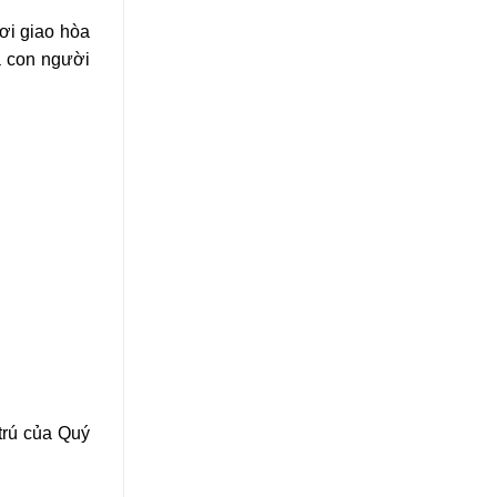
ơi giao hòa
a con người
 trú của Quý