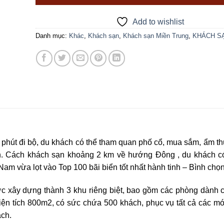
Add to wishlist
Danh mục:
Khác
,
Khách sạn
,
Khách sạn Miền Trung
,
KHÁCH S
ài phút đi bộ, du khách có thể tham quan phố cổ, mua sắm, ẩm 
 An. Cách khách sạn khoảng 2 km về hướng Đông , du khách c
Nam vừa lọt vào Top 100 bãi biển tốt nhất hành tinh – Bình chọ
c xây dựng thành 3 khu riêng biệt, bao gồm các phòng dành c
ện tích 800m2, có sức chứa 500 khách, phục vụ tất cả các mó
ách.