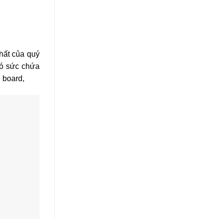
nhất của quý
có sức chứa
e board,