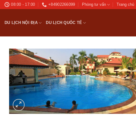
Bỏ
08:00 - 17:00
+84902266099
Phòng tư vấn
Trang chủ
qua
nội
DU LỊCH NỘI ĐỊA
DU LỊCH QUỐC TẾ
dung
Ad
wis