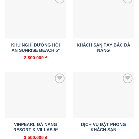
Add to
Add to
wishlist
wishlist
KHU NGHỈ DƯỠNG HỘI
KHÁCH SẠN TÂY BẮC ĐÀ
AN SUNRISE BEACH 5*
NẴNG
2.800.000
₫
Add to
Add to
wishlist
wishlist
VINPEARL ĐÀ NẴNG
DỊCH VỤ ĐẶT PHÒNG
RESORT & VILLAS 5*
KHÁCH SẠN
3.500.000
₫