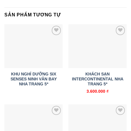
SẢN PHẨM TƯƠNG TỰ
Add to
Add to
wishlist
wishlist
KHU NGHỈ DƯỠNG SIX
KHÁCH SẠN
SENSES NINH VÂN BAY
INTERCONTINENTAL NHA
NHA TRANG 5*
TRANG 5*
3.600.000
₫
Add to
Add to
wishlist
wishlist