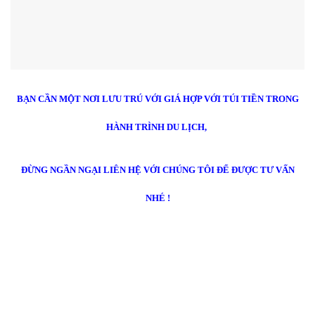
BẠN CẦN MỘT NƠI LƯU TRÚ VỚI GIÁ HỢP VỚI TÚI TIỀN TRONG
HÀNH TRÌNH DU LỊCH,
ĐỪNG NGẦN NGẠI LIÊN HỆ VỚI CHÚNG TÔI ĐỂ ĐƯỢC TƯ VẤN
NHÉ !