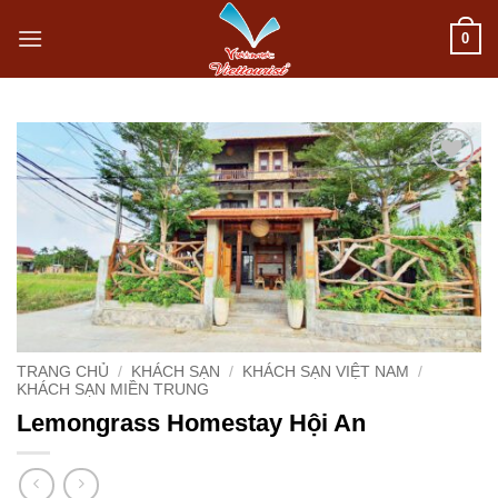
Bỏ
0
qua
nội
dung
Add to
wishlist
TRANG CHỦ
/
KHÁCH SẠN
/
KHÁCH SẠN VIỆT NAM
/
KHÁCH SẠN MIỀN TRUNG
Lemongrass Homestay Hội An