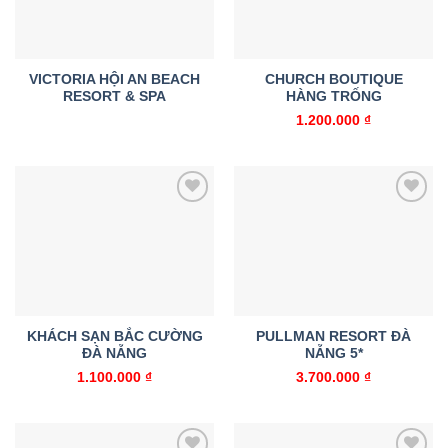
VICTORIA HỘI AN BEACH
CHURCH BOUTIQUE
RESORT & SPA
HÀNG TRỐNG
1.200.000
₫
Add to
Add to
wishlist
wishlist
KHÁCH SẠN BẮC CƯỜNG
PULLMAN RESORT ĐÀ
ĐÀ NẴNG
NẴNG 5*
1.100.000
₫
3.700.000
₫