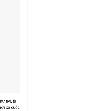
ư tivi, tủ
rời xa cuộc