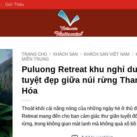
Giới Thiệu
TRANG CHỦ
/
KHÁCH SẠN
/
KHÁCH SẠN VIỆT NAM
/
MIỀN TRUNG
Puluong Retreat khu nghỉ d
d to
hlist
tuyệt đẹp giữa núi rừng Tha
Hóa
Thoát khỏi cái nắng nóng của những ngày hè ở thủ 
Retreat mang đến cho bạn cảm giác thư giãn tuyệt đố
rừng, trong không gian mát lạnh mà không quá xô bồ 