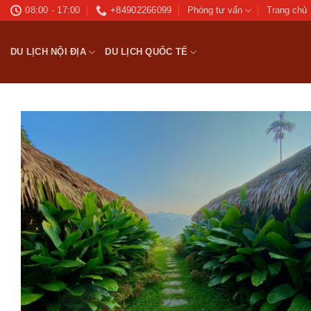
Bỏ
08:00 - 17:00
+84902266099
Phòng tư vấn
Trang chủ
qua
nội
DU LỊCH NỘI ĐỊA
DU LỊCH QUỐC TẾ
dung
Ad
wis