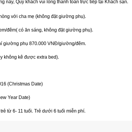
g này, Quý khách vui lòng thanh toán trực tiếp tại Khách sạn.
phòng với cha mẹ (không đặt giường phụ).
rẻ em/đêm( có ăn sáng, không đặt giường phụ).
ụ phí giường phụ 870.000 VNĐ/giường/đêm.
ly không kê được extra bed).
016 (Christmas Date)
New Year Date)
 từ 6- 11 tuổi. Trẻ dưới 6 tuổi miễn phí.