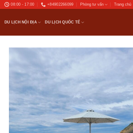
Bỏ
08:00 - 17:00
+84902266099
Phòng tư vấn
Trang chủ
qua
nội
DU LỊCH NỘI ĐỊA
DU LỊCH QUỐC TẾ
dung
Ad
wis