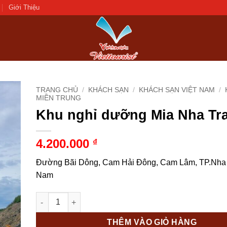
Giới Thiệu
TRANG CHỦ
/
KHÁCH SẠN
/
KHÁCH SẠN VIỆT NAM
/
MIỀN TRUNG
Khu nghỉ dưỡng Mia Nha Tra
d to
hlist
4.200.000
₫
Đường Bãi Dông, Cam Hải Đông, Cam Lâm, TP.Nha T
Nam
Khu nghỉ dưỡng Mia Nha Trang 5* số lượng
THÊM VÀO GIỎ HÀNG