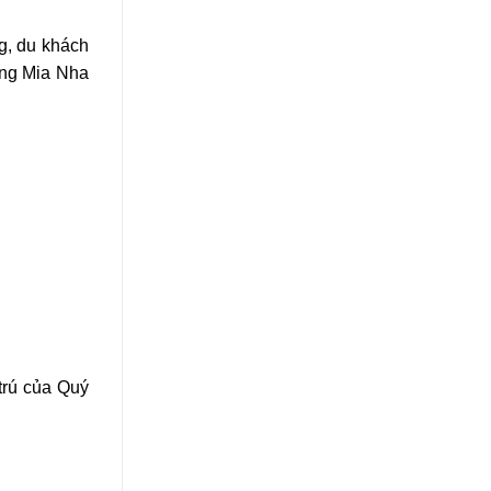
g, du khách
ỡng Mia Nha
 trú của Quý