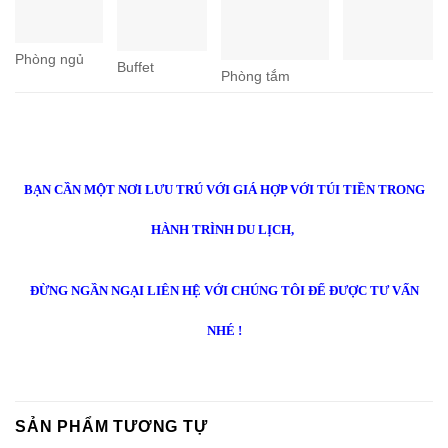
Phòng ngủ
Buffet
Phòng tắm
BẠN CẦN MỘT NƠI LƯU TRÚ VỚI GIÁ HỢP VỚI TÚI TIỀN TRONG
HÀNH TRÌNH DU LỊCH,
ĐỪNG NGẦN NGẠI LIÊN HỆ VỚI CHÚNG TÔI ĐỂ ĐƯỢC TƯ VẤN
NHÉ !
SẢN PHẨM TƯƠNG TỰ