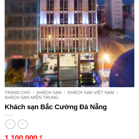
TRANG CHỦ
/
KHÁCH SẠN
/
KHÁCH SẠN VIỆT NAM
/
KHÁCH SẠN MIỀN TRUNG
Khách sạn Bắc Cường Đà Nẵng
1.100.000
₫