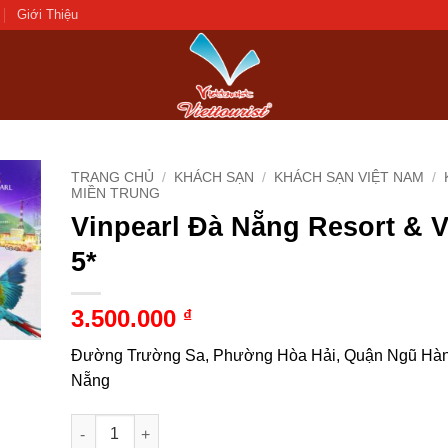
Giới Thiệu
TRANG CHỦ
/
KHÁCH SẠN
/
KHÁCH SẠN VIỆT NAM
/
MIỀN TRUNG
Vinpearl Đà Nẵng Resort & V
d to
hlist
5*
3.500.000
₫
Đường Trường Sa, Phường Hòa Hải, Quận Ngũ Hà
Nẵng
Vinpearl Đà Nẵng Resort & Villas 5* số lượng