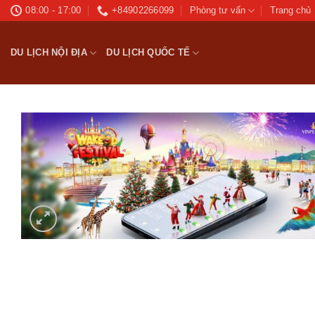
Bỏ
08:00 - 17:00
+84902266099
Phòng tư vấn
Trang chủ
qua
nội
DU LỊCH NỘI ĐỊA
DU LỊCH QUỐC TẾ
dung
Ad
wis