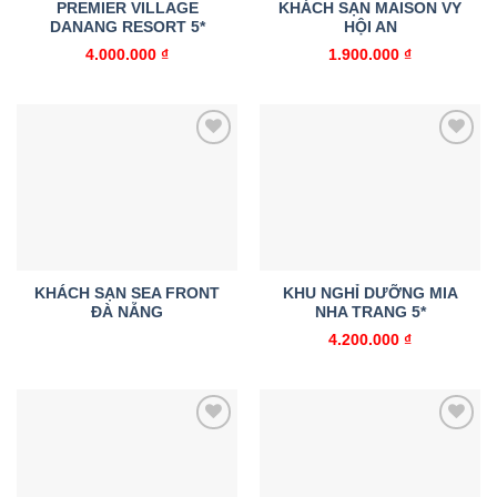
PREMIER VILLAGE
KHÁCH SẠN MAISON VY
DANANG RESORT 5*
HỘI AN
4.000.000
₫
1.900.000
₫
Add to
Add to
wishlist
wishlist
KHÁCH SẠN SEA FRONT
KHU NGHỈ DƯỠNG MIA
ĐÀ NẴNG
NHA TRANG 5*
4.200.000
₫
Add to
Add to
wishlist
wishlist