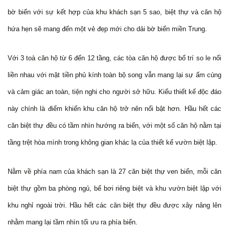
bờ biển với sự kết hợp của khu khách sạn 5 sao, biệt thự và căn hộ
hứa hẹn sẽ mang đến một vẻ đẹp mới cho dải bờ biển miền Trung.
Với 3 toà căn hộ từ 6 đến 12 tầng, các tòa căn hộ được bố trí so le nối
liền nhau với mặt tiền phủ kính toàn bộ song vẫn mang lại sự ấm cúng
và cảm giác an toàn, tiện nghi cho người sở hữu. Kiểu thiết kế độc đáo
này chính là điểm khiến khu căn hộ trở nên nổi bật hơn. Hầu hết các
căn biệt thự đều có tầm nhìn hướng ra biển, với một số căn hộ nằm tại
tầng trệt hòa mình trong không gian khác lạ của thiết kế vườn biệt lập.
Nằm về phía nam của khách sạn là 27 căn biệt thự ven biển, mỗi căn
biệt thự gồm ba phòng ngủ, bể bơi riêng biệt và khu vườn biệt lập với
khu nghỉ ngoài trời. Hầu hết các căn biệt thự đều được xây nâng lên
nhằm mang lại tầm nhìn tối ưu ra phía biển.