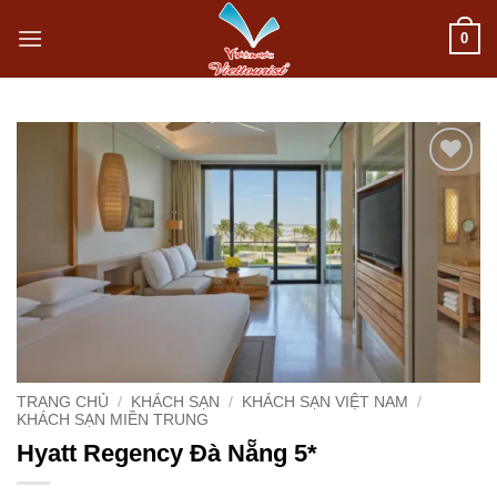
Bỏ
0
qua
nội
dung
Add to
wishlist
TRANG CHỦ
/
KHÁCH SẠN
/
KHÁCH SẠN VIỆT NAM
/
KHÁCH SẠN MIỀN TRUNG
Hyatt Regency Đà Nẵng 5*