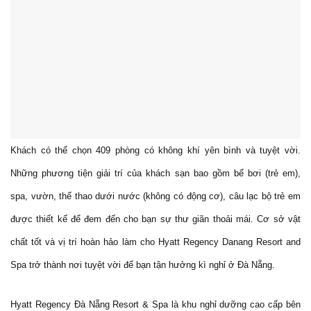
Khách có thể chọn 409 phòng có không khí yên bình và tuyệt vời.
Những phương tiện giải trí của khách sạn bao gồm bể bơi (trẻ em),
spa, vườn, thể thao dưới nước (không có động cơ), câu lạc bộ trẻ em
được thiết kế để đem đến cho bạn sự thư giãn thoải mái. Cơ sở vật
chất tốt và vị trí hoàn hảo làm cho Hyatt Regency Danang Resort and
Spa trở thành nơi tuyệt vời để bạn tận hưởng kì nghỉ ở Đà Nẵng.
Hyatt Regency Đà Nẵng Resort & Spa là khu nghỉ dưỡng cao cấp bên