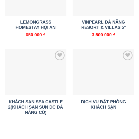
LEMONGRASS
VINPEARL ĐÀ NẴNG
HOMESTAY HỘI AN
RESORT & VILLAS 5*
650.000
₫
3.500.000
₫
Add to
Add to
wishlist
wishlist
KHÁCH SẠN SEA CASTLE
DỊCH VỤ ĐẶT PHÒNG
2(KHÁCH SẠN SUN DC ĐÀ
KHÁCH SẠN
NẴNG CŨ)