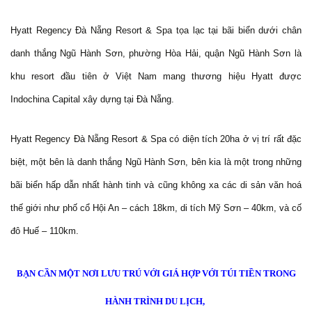
Hyatt Regency Đà Nẵng Resort & Spa tọa lạc tại bãi biển dưới chân
danh thắng Ngũ Hành Sơn, phường Hòa Hải, quận Ngũ Hành Sơn là
khu resort đầu tiên ở Việt Nam mang thương hiệu Hyatt được
Indochina Capital xây dựng tại Đà Nẵng.
Hyatt Regency Đà Nẵng Resort & Spa có diện tích 20ha ở vị trí rất đặc
biệt, một bên là danh thắng Ngũ Hành Sơn, bên kia là một trong những
bãi biển hấp dẫn nhất hành tinh và cũng không xa các di sản văn hoá
thế giới như phố cổ Hội An – cách 18km, di tích Mỹ Sơn – 40km, và cố
đô Huế – 110km.
BẠN CẦN MỘT NƠI LƯU TRÚ VỚI GIÁ HỢP VỚI TÚI TIỀN TRONG
HÀNH TRÌNH DU LỊCH,