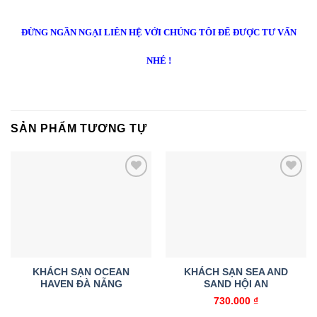
ĐỪNG NGẦN NGẠI LIÊN HỆ VỚI CHÚNG TÔI ĐỂ ĐƯỢC TƯ VẤN
NHÉ !
SẢN PHẨM TƯƠNG TỰ
Add to
Add to
wishlist
wishlist
KHÁCH SẠN OCEAN
KHÁCH SẠN SEA AND
HAVEN ĐÀ NẴNG
SAND HỘI AN
730.000
₫