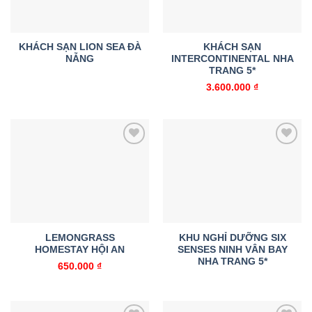
KHÁCH SẠN LION SEA ĐÀ
KHÁCH SẠN
NẴNG
INTERCONTINENTAL NHA
TRANG 5*
3.600.000
₫
Add to
Add to
wishlist
wishlist
LEMONGRASS
KHU NGHỈ DƯỠNG SIX
HOMESTAY HỘI AN
SENSES NINH VÂN BAY
NHA TRANG 5*
650.000
₫