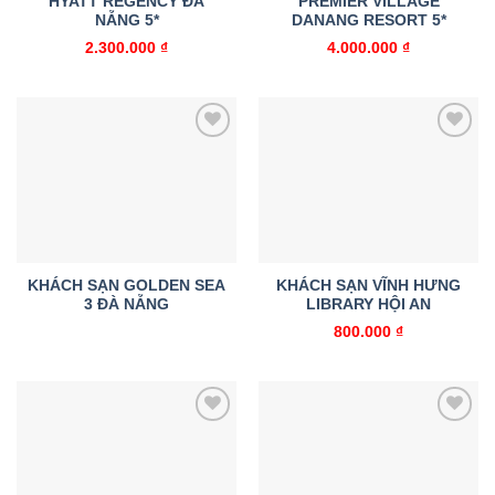
HYATT REGENCY ĐÀ
PREMIER VILLAGE
NẴNG 5*
DANANG RESORT 5*
2.300.000
₫
4.000.000
₫
Add to
Add to
wishlist
wishlist
KHÁCH SẠN GOLDEN SEA
KHÁCH SẠN VĨNH HƯNG
3 ĐÀ NẴNG
LIBRARY HỘI AN
800.000
₫
Add to
Add to
wishlist
wishlist