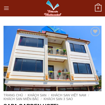
Bỏ
0
qua
nội
dung
Add to
wishlist
TRANG CHỦ
/
KHÁCH SẠN
/
KHÁCH SẠN VIỆT NAM
/
KHÁCH SẠN MIỀN BẮC
/
KHÁCH SẠN 3 SAO