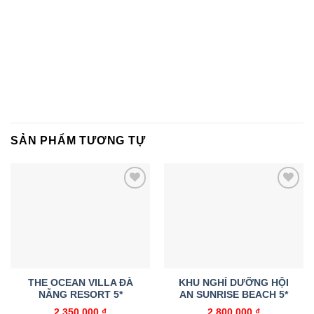
SẢN PHẨM TƯƠNG TỰ
Add to
Add to
wishlist
wishlist
THE OCEAN VILLA ĐÀ
KHU NGHỈ DƯỠNG HỘI
NẴNG RESORT 5*
AN SUNRISE BEACH 5*
2.350.000
₫
2.800.000
₫