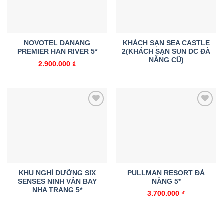
NOVOTEL DANANG
KHÁCH SẠN SEA CASTLE
PREMIER HAN RIVER 5*
2(KHÁCH SẠN SUN DC ĐÀ
NẴNG CŨ)
2.900.000
₫
Add to
Add to
wishlist
wishlist
KHU NGHỈ DƯỠNG SIX
PULLMAN RESORT ĐÀ
SENSES NINH VÂN BAY
NẴNG 5*
NHA TRANG 5*
3.700.000
₫