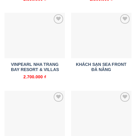
Add to
Add to
wishlist
wishlist
VINPEARL NHA TRANG
KHÁCH SẠN SEA FRONT
BAY RESORT & VILLAS
ĐÀ NẴNG
2.700.000
₫
Add to
Add to
wishlist
wishlist