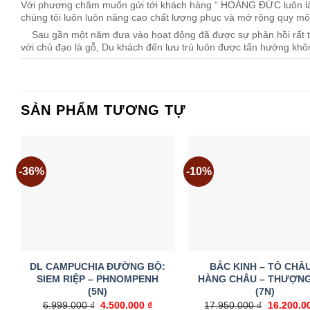
Với phương châm muốn gửi tới khách hàng “ HOÀNG ĐỨC luôn l
chúng tôi luôn luôn nâng cao chất lượng phục và mở rộng quy m
Sau gần một năm đưa vào hoạt động đã được sự phản hồi rất tốt
với chủ đạo là gỗ, Du khách đến lưu trú luôn được tẩn hưởng khô
SẢN PHẨM TƯƠNG TỰ
-36%
-10%
Add to
A
wishlist
w
DL CAMPUCHIA ĐƯỜNG BỘ:
BẮC KINH – TÔ CHÂU
SIEM RIỆP – PHNOMPENH
HÀNG CHÂU – THƯỢNG
(5N)
(7N)
6.999.000
₫
Giá
4.500.000
₫
Giá
17.950.000
₫
Giá
16.200.0