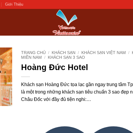
Giới Thiệu
TRANG CHỦ
/
KHÁCH SẠN
/
KHÁCH SẠN VIỆT NAM
/
MIỀN NAM
/
KHÁCH SẠN 3 SAO
Hoàng Đức Hotel
d to
hlist
Khách sạn Hoàng Đức tọa lạc gần ngay trung tâm T
là một trong những khách sạn tiêu chuẩn 3 sao đẹp nh
Châu Đốc với đầy đủ tiện nghi:…