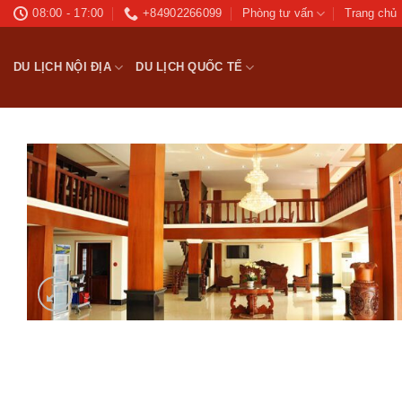
Bỏ
08:00 - 17:00
+84902266099
Phòng tư vấn
Trang chủ
qua
nội
DU LỊCH NỘI ĐỊA
DU LỊCH QUỐC TẾ
dung
Ad
wis