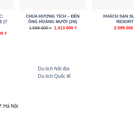
C:
CHÙA HƯƠNG TÍCH – ĐỀN
KHÁCH SẠN S
 (7
ÔNG HOÀNG MƯỜI (2N)
RESORT
1.599.000
₫
Giá
1.413.000
₫
Giá
2.099.00
gốc
hiện
00
₫
Giá
là:
tại
hiện
1.599.000 ₫.
là:
tại
1.413.000 ₫.
0 ₫.
là:
47.900.000 ₫.
Du lịch Nội địa
Du lịch Quốc tế
. Hà Nội