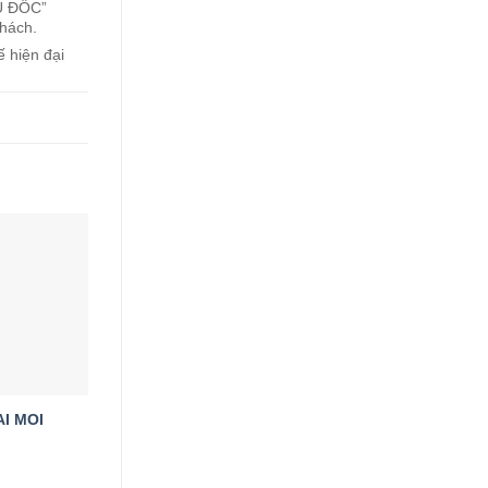
ÂU ĐỐC”
hách.
 hiện đại
Add to
wishlist
I MOI