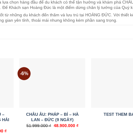
à lựa chọn hàng đầu để du khách có thể tận hưởng và khám phá CH
ô. Để Khách sạn Hoàng Đức là một điểm dừng chân lý tưởng của Quý k
 từ những du khách đến thăm và lưu trú tại HOÀNG ĐỨC. Với thiết kế
ng gian yên tỉnh, thoải mái nhưng không kém phần sang trọng.
-6%
dd to
Add to
ishlist
wishlist
 –
CHÂU ÂU: PHÁP – BỈ – HÀ
TEST THEM BA
 HẢI
LAN – ĐỨC (9 NGÀY)
51.999.000
₫
Giá
48.900.000
₫
Giá
gốc
hiện
00
₫
Giá