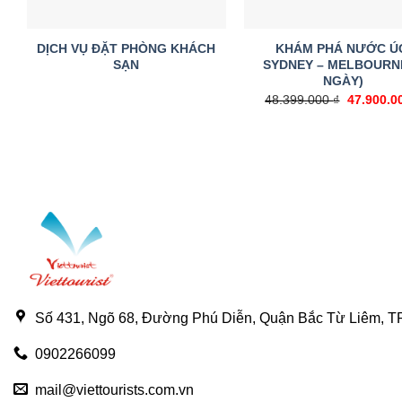
DỊCH VỤ ĐẶT PHÒNG KHÁCH
KHÁM PHÁ NƯỚC Ú
SẠN
SYDNEY – MELBOURNE
NGÀY)
48.399.000
₫
Giá
47.900.0
gốc
là:
48.399.00
Số 431, Ngõ 68, Đường Phú Diễn, Quận Bắc Từ Liêm, TP
0902266099
mail@viettourists.com.vn