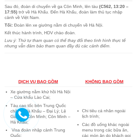
Sau đó, đoàn di chuyển về ga Côn Minh, lên tàu
(C562, 13:20 –
17:55)
trở về Hà Khẩu. Đến Hà Khẩu, đoàn làm thủ tục nhập
cảnh về Việt Nam.
Tối:
Đoàn lên xe giường nằm di chuyển về Hà Nội.
Kết thúc hành trình, HDV chào đoàn.
Lưu ý: Thứ tự tham quan có thể thay đổi theo tình hình thực tế
nhưng vẫn đảm bảo tham quan đầy đủ các cảnh điểm.
DỊCH VỤ BAO GỒM
KHÔNG BAO GỒM
Xe giường nằm khứ hồi Hà Nội
– Cửa khẩu Lào Cai;
Tàu cao tốc bên Trung Quốc
Chi tiêu cá nhân ngoài
chặng: Hà Khẩu – Đại Lý; Lệ
lịch trình;
Giang – Côn Minh; Côn Minh –
Hà Khẩu;
Các đồ uống khác ngoài
menu trong các bữa ăn,
Visa đoàn nhập cảnh Trung
các món ăn do khách gọi
Quốc;