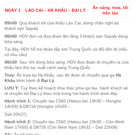
Ăn sáng, trưa, tối
NGÀY 1
LÀO CAI – HÀ KHẨU – ĐẠI LÝ
trên tàu
05h00
: Quý khách tới cửa khẩu Lào Cai, dừng chân nghỉ tại
khách sạn Sapaly
06h00
: HDV đón và đưa đoàn lên tầng 3 khách sạn Sapaly dùng
bữa sáng
Tại đây, HDV hỗ trợ đoàn lắp sim Trung Quốc và đổi tiền tệ
(nếu
có nhu cầu)
06h30
: Sau khi dùng bữa sáng, HDV đưa đoàn di chuyển ra cửa
khẩu làm thủ tục xuất cảnh sang Trung Quốc.
Trưa:
Ăn trưa tại Hà Khẩu, sau đó đoàn di chuyển qua ga
Hà
Khẩu
khởi hành đi
Đại Lý
LƯU Ý:
Tùy theo kế hoạch khai thác phía ga tàu, hành khách sẽ
di chuyển tới Đại Lý theo một trong hai hành trình dưới đây:
Hành trình 1:
Chuyến tàu C560 (Hekou bei 13h30 – Honghe
14h59) & D8718 (Honghe 15h55 –
Dali 20h27).
Hành trình 2:
Chuyến tàu C560 (Hekou bei 13h30 – Côn Minh
Nam 17h55) & D8735 (Côn Minh Nam 19h32 – Dali 22h08)
Tối:
Ăn tối trên tàu.