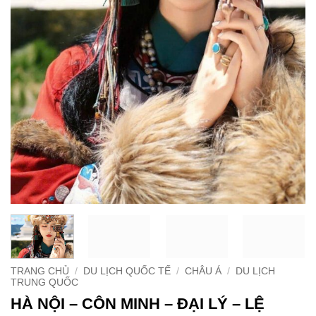
TRANG CHỦ
/
DU LỊCH QUỐC TẾ
/
CHÂU Á
/
DU LỊCH
TRUNG QUỐC
HÀ NỘI – CÔN MINH – ĐẠI LÝ – LỆ