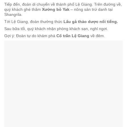
Tiếp đến, đoàn di chuyển về thành phố Lệ Giang. Trên đường về,
quý khách ghé thăm
Xưởng bò Yak
– nông sản trứ danh tại
Shangrila.
Tới Lệ Giang, đoàn thưởng thức
Lẩu gà thảo dược nổi tiếng.
Sau bữa tối, quý khách nhận phòng khách sạn, nghỉ ngơi.
Gợi ý: Đoàn tự do khám phá
Cổ trấn Lệ Giang
về đêm.