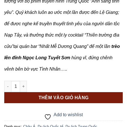
tượng với bộ phim truyền hình Trung Quốc “Ánh sáng tình
yêu”. Quý khách luôn ao ước một lần được đến Lệ Giang;
để được nghe kể truyền thuyết tình yêu của người dân tộc
Nạp Tây, và thưởng thức một ly cocktail “Thiên trường địa
cửu”tại quán bar “Nhất Mễ Dương Quang” để một lần
trèo
lên đỉnh Ngọc Long Tuyết Sơn
hùng vĩ, đứng chênh
vênh bên bờ vực Tình Nhân…..
HÀ NỘI - CÔN MINH - ĐẠI LÝ - LỆ GIANG - SHANGRILA số lượn
THÊM VÀO GIỎ HÀNG
Add to wishlist
Danh mục:
Châu Á
,
Du lịch Quốc tế
,
Du lịch Trung Quốc