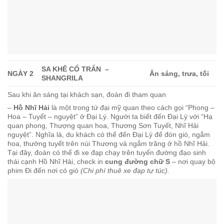
SA KHÊ CỔ TRẤN –
NGÀY 2
Ăn sáng, trưa, tối
SHANGRILA
Sau khi ăn sáng tại khách sạn, đoàn đi tham quan
–
Hồ Nhĩ Hải
là một trong tứ đại mỹ quan theo cách gọi “Phong –
Hoa – Tuyết – nguyệt” ở Đại Lý. Người ta biết đến Đại Lý với “Hạ
quan phong, Thượng quan hoa, Thương Sơn Tuyết, Nhĩ Hải
nguyệt”. Nghĩa là, du khách có thể đến Đại Lý để đón gió, ngắm
hoa, thưởng tuyết trên núi Thương và ngắm trăng ở hồ Nhĩ Hải.
Tại đây, đoàn có thể đi xe đạp chạy trên tuyến đường đạo sinh
thái cạnh Hồ Nhĩ Hải, check in
cung đường chữ S
– nơi quay bộ
phim Đi đến nơi có gió
(Chi phí thuê xe đạp tự túc).