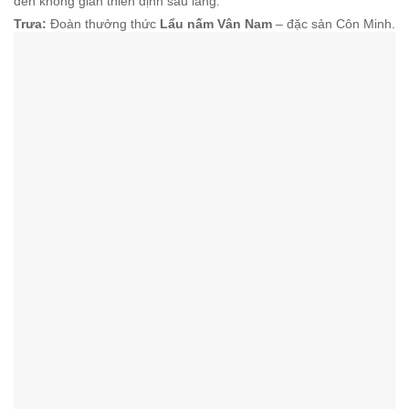
đến không gian thiền định sâu lắng.
Trưa:
Đoàn thưởng thức
Lẩu nấm Vân Nam
– đặc sản Côn Minh.