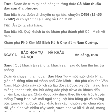
Trưa:
Đoàn ăn trưa tại nhà hàng thưởng thức
Gà hầm thuốc
–
đặc sản địa phương
Sau bữa trưa, đoàn di chuyển ra ga tàu, chuyến
C456 (12h55 –
17h02)
di chuyển từ Lệ Giang về Côn Minh.
Tối:
Ăn tối tại nhà hàng.
Sau bữa tối, Quý khách tự do khám phá thành phố Côn Minh về
đêm.
Khám phá
Phố Kim Mã Bích Kê & Chợ đêm Nam Cường.
BẢO HOA TỰ – HÀ KHẨU –
NGÀY 6
Ăn sáng, trưa
HÀ NỘI
Sáng:
Quý khách ăn sáng tại khách sạn, sau đó làm thủ tục trả
phòng.
Đoàn di chuyển tham quan
Bảo Hoa Tự
– một ngôi chùa Phật
giáo nổi tiếng nằm tại thành phố Côn Minh – thủ phủ của tỉnh Vân
Nam. Ngôi chùa này có lịch sử lâu đời và được biết đến là nơi linh
thiêng, thanh tịnh, thu hút đông đảo phật tử và du khách đến
chiêm bái, cầu an. Chùa được xây dựng theo lối kiến trúc truyền
thống Trung Hoa, với mái ngói cong, cột kèo bằng gỗ và những
bức tượng Phật được điêu khắc tinh xảo.
Khuôn viên chùa rộng
rãi, yên bình với nhiều cây xanh, vườn hoa và lối đi lát đá, mang