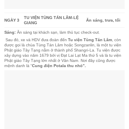
TU VIỆN TÙNG TÁN LÂM-LỆ
NGÀY 3
Ăn sáng, trưa, tối
GIANG
Sáng:
Ăn sáng tại khách sạn, làm thủ tục check-out.
Sau đó, xe và HDV đưa đoàn đến
Tu viện Tùng Tán Lâm
, còn
được gọi là chùa Tùng Tán Lâm hoặc Songzanlin, là một tu viện
Phật giáo Tây Tạng nằm ở thành phố Shangri-La. Tu viện được
xây dựng vào năm 1679 bởi vị Đạt Lai Lạt Ma thứ 5 và là tu viện
Phật giáo Tây Tạng lớn nhất ở Vân Nam. Nơi đây cũng được
mệnh danh là “
Cung điện Potala thu nhỏ”.