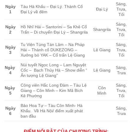
Sáng,
Ngày
Tàu Hà Khẩu – Đại Lý. Thành Cổ
Đại Lý
Trưa,
1
Đại Lý về đêm
Tối
Sáng,
Ngày
Hồ Nhĩ Hải – Santorini – Sa Khê Cổ
Shangrila
Trưa,
2
Trấn –
Di chuyển Đại Lý – Shangrila
Tối
Tu Viện Tùng Tán Lâm – Na Pháp
Sáng,
Ngày
Hải – Thành cổ DUKEZONG –
Lệ Giang
Trưa,
3
Xưởng bò YAK – Cổ trấn Lệ Giang
Tối
Núi tuyết Ngọc Long – Lam Nguyệt
Ngày
Sáng,
Cốc –
Bạch Thủy Hà – Show diễn “
Lệ Giang
4
Trưa
Ấn tượng Lệ Giang”
Công viên Hắc Long Đàm – Tàu Lệ
Sáng,
Ngày
Côn
Giang –
Côn Minh – Kim Mã Bích
Trưa,
5
Minh
Kê Phường
Tối
Bảo Hoa Tự – Tàu Côn Minh- Hà
Ngày
Sáng,
Khẩu.
Về Hà Nội/ điểm xuất phát
6
Trưa
ban đầu
ĐIỂM NỔI BẬT CỦA CHƯƠNG TRÌNH: