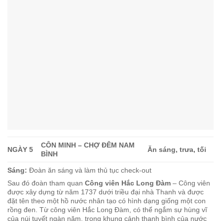
CÔN MINH – CHỢ ĐÊM NAM
NGÀY 5
Ăn sáng, trưa, tối
BÌNH
Sáng:
Đoàn ăn sáng và làm thủ tục check-out
Sau đó đoàn tham quan
Công viên Hắc Long Đàm
– Công viên
được xây dựng từ năm 1737 dưới triều đại nhà Thanh và được
đặt tên theo một hồ nước nhân tạo có hình dạng giống một con
rồng đen. Từ công viên Hắc Long Đàm, có thể ngắm sự hùng vĩ
của núi tuyết ngàn năm, trong khung cảnh thanh bình của nước