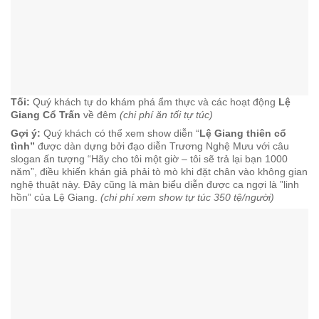
Tối:
Quý khách tự do khám phá ẩm thực và các hoạt động
Lệ
Giang Cổ Trấn
về đêm
(chi phí ăn tối tự túc)
Gợi ý:
Quý khách có thể xem show diễn “
Lệ Giang thiên cổ
tình”
được dàn dựng bởi đạo diễn Trương Nghệ Mưu với câu
slogan ấn tượng “Hãy cho tôi một giờ – tôi sẽ trả lại bạn 1000
năm”, điều khiến khán giả phải tò mò khi đặt chân vào không gian
nghệ thuật này. Đây cũng là màn biểu diễn được ca ngợi là ”linh
hồn” của Lệ Giang.
(chi phí xem show tự túc 350 tệ/người)