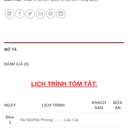
MÔ TẢ
ĐÁNH GIÁ (0)
LỊCH TRÌNH TÓM TẮT:
KHÁCH
BỮA
NGÀY
LỊCH TRÌNH
SẠN
ĂN
Đêm
Hà Nội/Hải Phòng/….. – Lào Cai
1