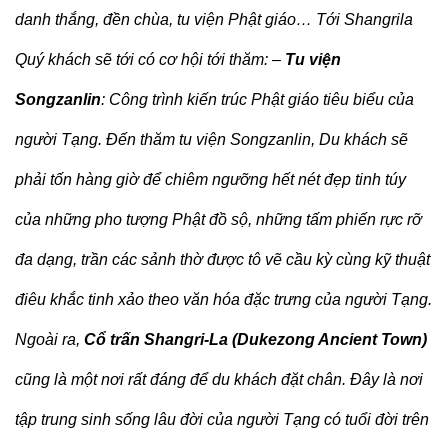
danh thắng, đền chùa, tu viện Phật giáo… Tới Shangrila
Quý khách sẽ tới có cơ hội tới thăm: –
Tu viện
Songzanlin
: Công trình kiến trúc Phật giáo tiêu biểu của
người Tạng. Đến thăm tu viện Songzanlin, Du khách sẽ
phải tốn hàng giờ để chiêm ngưỡng hết nét đẹp tinh túy
của những pho tượng Phật đồ sộ, những tấm phiến rực rỡ
đa dạng, trần các sảnh thờ được tô vẽ cầu kỳ cùng kỹ thuật
điêu khắc tinh xảo theo văn hóa đặc trưng của người Tạng.
Ngoài ra,
Cổ trấn Shangri-La (Dukezong Ancient Town)
cũng là một nơi rất đáng để du khách đặt chân. Đây là nơi
tập trung sinh sống lâu đời của người Tạng có tuổi đời trên