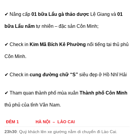
✔
Nâng cấp
01 bữa Lẩu gà thảo
dược
Lệ Giang và
01
bữa Lẩu nấm
tự nhiên – đặc sản Côn Minh;
✔
Check in
Kim Mã Bích Kê Phường
nổi tiếng tại thủ phủ
Côn Minh.
✔
Check in
cung đường chữ “S”
siêu đẹp ở Hồ Nhĩ Hải
✔
Tham quan thành phố mùa xuân
Thành phố Côn Minh
thủ phủ của tỉnh Vân Nam.
ĐÊM 1
HÀ NỘI – LÀO CAI
23h30
: Quý khách lên xe giường nằm di chuyển đi Lào Cai.