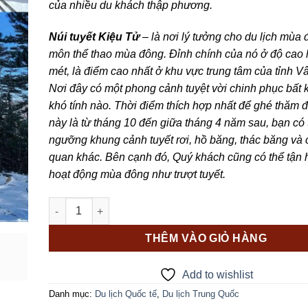
của nhiều du khách thập phương.
Núi tuyết Kiệu Tử
–
là nơi lý tưởng cho du lịch mùa 
môn thể thao mùa đông. Đỉnh chính của nó ở độ cao
mét, là điểm cao nhất ở khu vực trung tâm của tỉnh 
Nơi đây có một phong cảnh tuyệt vời chinh phục bất k
khó tính nào. Thời điểm thích hợp nhất để ghé thăm 
này là từ tháng 10 đến giữa tháng 4 năm sau, bạn có
ngưỡng khung cảnh tuyết rơi, hồ băng, thác băng và
quan khác. Bên cạnh đó, Quý khách cũng có thể tận
hoạt động mùa đông như trượt tuyết.
HÀ NỘI - CÔN MINH - NÚI TUYẾT KIỆU TỬ SƠN số lượn
THÊM VÀO GIỎ HÀNG
Add to wishlist
Danh mục:
Du lịch Quốc tế
,
Du lịch Trung Quốc