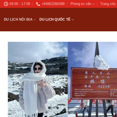
Bỏ
08:00 - 17:00
+84902266099
Phòng tư vấn
Trang chủ
qua
nội
DU LỊCH NỘI ĐỊA
DU LỊCH QUỐC TẾ
dung
Ad
wis