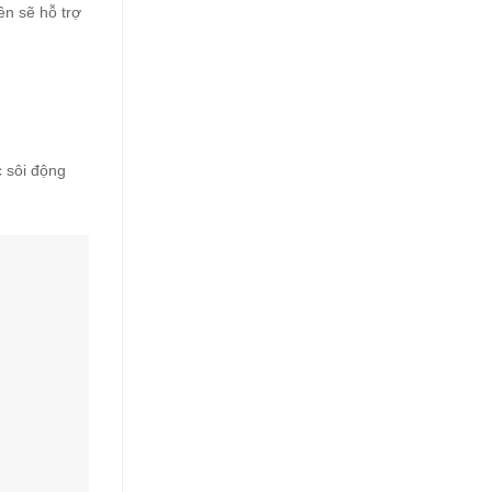
n sẽ hỗ trợ
 sôi động