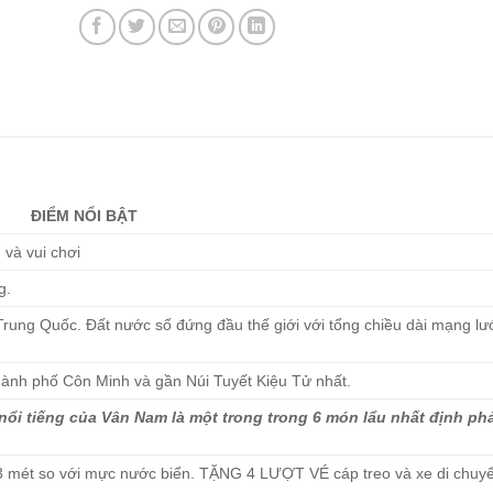
ĐIỂM NỔI BẬT
 và vui chơi
g.
 Trung Quốc. Đất nước số đứng đầu thế giới với tổng chiều dài mạng lư
Thành phố Côn Minh và gần Núi Tuyết Kiệu Tử nhất.
ổi tiếng của Vân Nam là một trong trong 6 món lẩu nhất định phả
3 mét so với mực nước biển.
TẶNG 4 LƯỢT VÉ cáp treo và xe di chuyển 