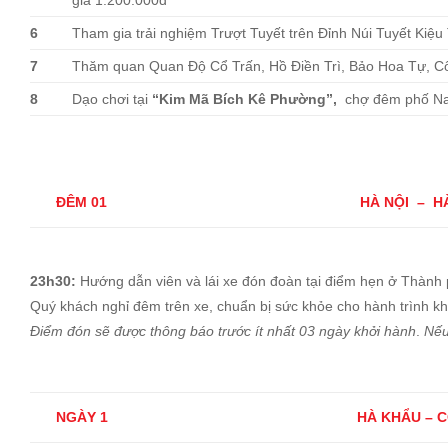
6
Tham gia trải nghiệm Trượt Tuyết trên Đỉnh Núi Tuyết Kiệu T
7
Thăm quan Quan Độ Cổ Trấn, Hồ Điền Trì, Bảo Hoa Tự, Cô
8
Dạo chơi tại
“Kim Mã Bích Kê Phường”,
chợ đêm phố Na
ĐÊM 01
HÀ NỘI – H
23h30:
Hướng dẫn viên và lái xe đón đoàn tại điểm hẹn ở Thành p
Quý khách nghỉ đêm trên xe, chuẩn bị sức khỏe cho hành trình k
Điểm đón sẽ được thông báo trước ít nhất 03 ngày khởi hành
.
Nếu
NGÀY 1
HÀ KHẨU – C