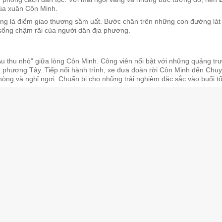
ùa xuân Côn Minh.
từng là điểm giao thương sầm uất. Bước chân trên những con đường lát
sống chậm rãi của người dân địa phương.
Âu thu nhỏ” giữa lòng Côn Minh. Công viên nổi bật với những quảng trư
hương Tây. Tiếp nối hành trình, xe đưa đoàn rời Côn Minh đến Chu
hòng và nghỉ ngơi. Chuẩn bị cho những trải nghiệm đặc sắc vào buổi tố