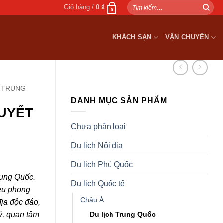
Tìm
Giỏ hàng /
0
₫
0
kiếm:
KHÁCH SẠN
VẬN CHUYỂN
H TRUNG
DANH MỤC SẢN PHẨM
TUYẾT
Chưa phân loại
Du lịch Nội địa
Du lịch Phú Quốc
rung Quốc.
Du lịch Quốc tế
iều phong
Châu Á
ịa độc đáo,
Du lịch Trung Quốc
ý, quan tâm