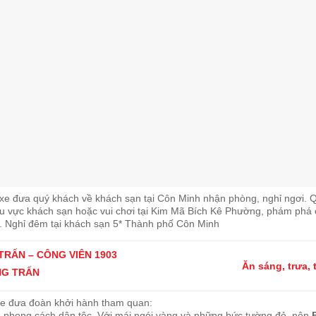
 xe đưa quý khách về khách sạn tại Côn Minh nhận phòng, nghỉ ngơi. 
hu vực khách sạn hoặc
vui chơi tại Kim Mã Bích Kê Phường, phám phá
.
Nghỉ đêm tại khách sạn 5* Thành phố Côn Minh
TRẤN – CÔNG VIÊN 1903
Ăn sáng, trưa, 
G TRẤN
xe đưa đoàn khởi hành tham quan:
phong cách dân tộc. Với mái ngói vàng và những bức tường đỏ, nên