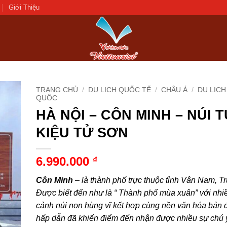
Giới Thiệu
TRANG CHỦ
/
DU LỊCH QUỐC TẾ
/
CHÂU Á
/
DU LỊC
QUỐC
HÀ NỘI – CÔN MINH – NÚI 
d to
hlist
KIỆU TỬ SƠN
6.990.000
₫
Côn Minh
–
là thành phố trực thuộc tỉnh Vân Nam, T
Được biết đến như là “ Thành phố mùa xuân” với nh
cảnh núi non hùng vĩ kết hợp cùng nền văn hóa bản đ
hấp dẫn đã khiến điểm đến nhận được nhiều sự chú 