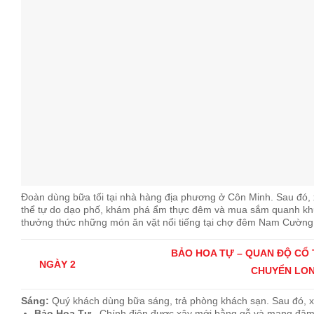
Đoàn dùng bữa tối tại nhà hàng địa phương ở Côn Minh. Sau đó,
thể tự do dạo phố, khám phá ẩm thực đêm và mua sắm quanh k
thưởng thức những món ăn vặt nổi tiếng tại chợ đêm Nam Cường
BẢO HOA TỰ – QUAN ĐỘ CỔ 
NGÀY 2
CHUYỂN LON
Sáng:
Quý khách dùng bữa sáng, trả phòng khách sạn. Sau đó, 
Bảo Hoa Tự –
Chính điện được xây mới bằng gỗ và mang đậm 