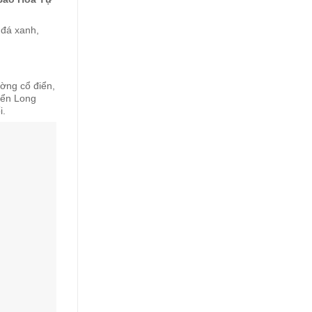
 đá xanh,
ờng cổ điển,
yển Long
i.