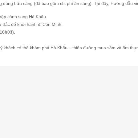
 dùng bữa sáng (đã bao gồm chi phí ăn sáng). Tại đây, Hướng dẫn viê
nhập cảnh sang Hà Khẩu.
u Bắc để khởi hành đi Côn Minh.
18h03).
uý khách có thể khám phá Hà Khẩu – thiên đường mua sắm và ẩm thực