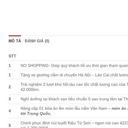
MÔ TẢ
ĐÁNH GIÁ (0)
STT
1
NO SHOPPING-
Giúp quý khách tối ưu thời gian tham quan
1
Tặng xe giường nằm
di chuyển Hà Nội – Lào Cai chất lượn
Trải nghiệm 2 lượt khứ hồi tàu cao tốc chất lượng cao của
2
42.000km.
3
Nghỉ dưỡng tại khách sạn tiêu chuẩn 5 sao trung tâm tại 
Nâng cấp
01 bữa ăn lên món lẩu nấm Vân Nam –
món ăn n
4
tới Trung Quốc.
Chinh phục đỉnh núi tuyết Kiệu Tử Sơn – ngọn núi cao 422
5
giá 1.200.000đ