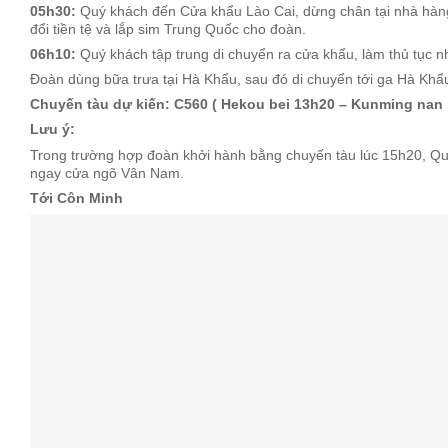
05h30:
Quý khách đến Cửa khẩu Lào Cai, dừng chân tại nhà hàng
đổi tiền tệ và lắp sim Trung Quốc cho đoàn.
06h10:
Quý khách tập trung di chuyển ra cửa khẩu, làm thủ tục 
Đoàn dùng bữa trưa tại Hà Khẩu, sau đó di chuyển tới ga Hà Khẩ
Chuyến tàu dự kiến: C560 ( Hekou bei 13h20 – Kunming nan 
Lưu ý:
Trong trường hợp đoàn khởi hành bằng chuyến tàu lúc 15h20, Q
ngay cửa ngõ Vân Nam.
Tới Côn Minh