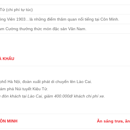
ử (chi phí tự túc)
ng Viên 1903…là những điểm thăm quan nổi tiếng tại Côn Minh.
m Cường thưởng thức món đặc sản Vân Nam.
À KHẨU
hố Hà Nội, đoàn xuất phát di chuyển lên Lào Cai.
hám phá Núi tuyết Kiệu Tử.
 đón khách tại Lào Cai, giảm 400.000đ/ khách chi phí xe.
ÔN MINH
Ăn sáng trưa, ăn