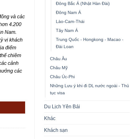
Đông Bắc Á (Nhật Hàn Đài)
Đông Nam Á
đông và các
Lào-Cam-Thái
 hơn 4.200
Tây Nam Á
Vân Nam.
Trung Quốc - Hongkong - Macao -
ỳ vị khách
Đài Loan
địa điểm
 thể chiêm
Châu Âu
 các cảnh
Châu Mỹ
 hưởng các
Châu Úc-Phi
Những Lưu ý khi đi DL nước ngoài - Thủ
g
tục visa
Du Lịch Yên Bái
Khác
Khách sạn