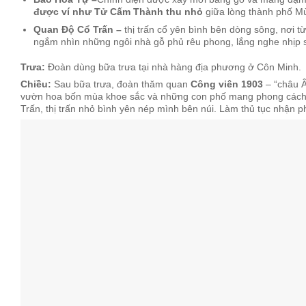
được ví như Tử Cấm Thành thu nhỏ
giữa lòng thành phố M
Quan Độ Cổ Trấn –
thị trấn cổ yên bình bên dòng sông, nơi 
ngắm nhìn những ngôi nhà gỗ phủ rêu phong, lắng nghe nhịp 
Trưa:
Đoàn dùng bữa trưa tại nhà hàng địa phương ở Côn Minh.
Chiều:
Sau bữa trưa, đoàn thăm quan
Công viên 1903
– “châu 
vườn hoa bốn mùa khoe sắc và những con phố mang phong cách p
Trấn, thị trấn nhỏ bình yên nép mình bên núi. Làm thủ tục nhận p