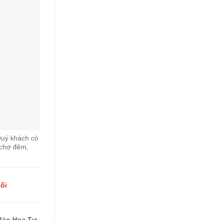
Quý khách có
 chợ đêm,
tối
Bảo Hoa Tự