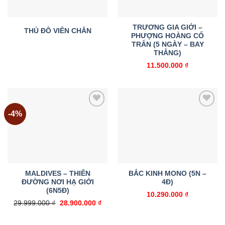
TRƯƠNG GIA GIỚI –
THỦ ĐÔ VIÊN CHĂN
PHƯỢNG HOÀNG CỔ
TRẤN (5 NGÀY – BAY
THẲNG)
11.500.000
₫
-4%
Add to
Add to
wishlist
wishlist
MALDIVES – THIÊN
BẮC KINH MONO (5N –
ĐƯỜNG NƠI HẠ GIỚI
4Đ)
(6N5Đ)
10.290.000
₫
Giá
Giá
29.999.000
₫
28.900.000
₫
gốc
hiện
là:
tại
29.999.000 ₫.
là: