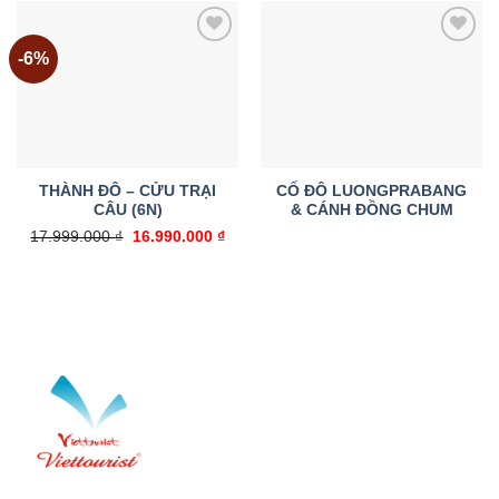
28.900.000 ₫.
-6%
Add to
Add to
wishlist
wishlist
THÀNH ĐÔ – CỬU TRẠI
CỐ ĐÔ LUONGPRABANG
CÂU (6N)
& CÁNH ĐỒNG CHUM
Giá
Giá
17.999.000
₫
16.990.000
₫
gốc
hiện
là:
tại
17.999.000 ₫.
là:
16.990.000 ₫.