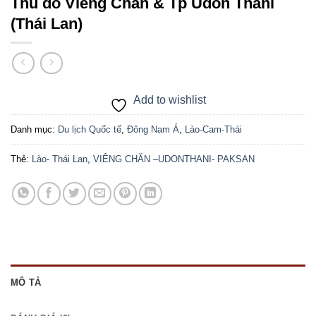
Thủ đô Viêng Chăn & Tp Udon Thani
(Thái Lan)
Add to wishlist
Danh mục:
Du lịch Quốc tế
,
Đông Nam Á
,
Lào-Cam-Thái
Thẻ:
Lào- Thái Lan
,
VIÊNG CHĂN –UDONTHANI- PAKSAN
MÔ TẢ