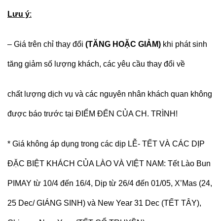
Lưu ý
:
– Giá trên chỉ thay đổi
(TĂNG HOẶC GIẢM)
khi phát sinh
tăng giảm số lượng khách, các yêu cầu thay đổi về
chất lượng dịch vụ và các nguyên nhân khách quan không
được báo trước tại ĐIỂM ĐẾN CỦA CH. TRÌNH!
* Giá không áp dụng trong các dịp LỄ- TẾT VÀ CÁC DỊP
ĐẶC BIỆT KHÁCH CỦA LÀO VÀ VIỆT NAM: Tết Lào Bun
PIMAY từ 10/4 đến 16/4, Dịp từ 26/4 đến 01/05, X’Mas (24,
25 Dec/ GIÁNG SINH) và New Year 31 Dec (TẾT TÂY),