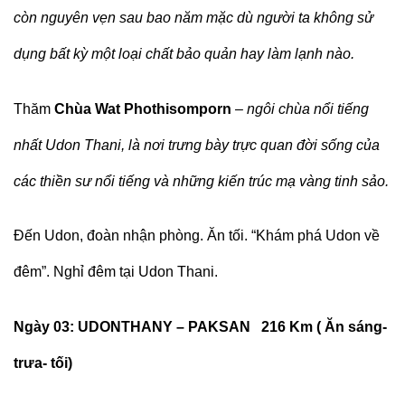
còn nguyên vẹn sau bao năm mặc dù người ta không sử
dụng bất kỳ một loại chất bảo quản hay làm lạnh nào.
Thăm
Chùa Wat Phothisomporn
– ngôi chùa nổi tiếng
nhất Udon Thani, là nơi trưng bày trực quan đời sống của
các thiền sư nổi tiếng và những kiến trúc mạ vàng tinh sảo.
Đến Udon, đoàn nhận phòng. Ăn tối. “Khám phá Udon về
đêm”. Nghỉ đêm tại Udon Thani.
Ngày 0
3
:
UDONTHANY – PAKSAN 216 Km
( Ăn
sáng-
trưa- tối
)