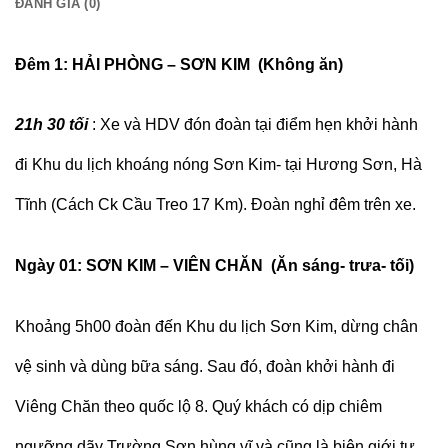
ĐÁNH GIÁ (0)
Đêm 1:
HẢI
PHÒNG
–
SƠN KIM
(Không
ă
n)
21
h 30 tối
: Xe và HDV đón đoàn tại điểm hẹn khởi hành
đi Khu du lịch khoáng nóng Sơn Kim- tại Hương Sơn, Hà
Tĩnh (Cách Ck Cầu Treo 17 Km). Đoàn nghỉ đêm trên xe.
Ngày 0
1
: SƠN KIM
– VIÊN CHĂN
(Ăn
sáng- trưa- tối
)
Khoảng 5h00 đoàn đến Khu du lịch Sơn Kim, dừng chân
vệ sinh và dùng bữa sáng. Sau đó, đoàn khởi hành đi
Viêng Chăn theo quốc lộ 8. Quý khách có dịp chiêm
ngưỡng dãy Trường Sơn hùng vĩ và cũng là biên giới tự