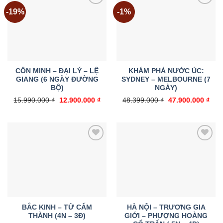
-19%
-1%
Add to
Add to
wishlist
wishlist
CÔN MINH – ĐẠI LÝ – LỆ
KHÁM PHÁ NƯỚC ÚC:
GIANG (6 NGÀY ĐƯỜNG
SYDNEY – MELBOURNE (7
BỘ)
NGÀY)
Giá
Giá
Giá
Giá
15.990.000
₫
12.900.000
₫
48.399.000
₫
47.900.000
₫
gốc
hiện
gốc
hiện
là:
tại
là:
tại
15.990.000 ₫.
là:
48.399.000 ₫.
là:
12.900.000 ₫.
47.9
Add to
Add to
wishlist
wishlist
BẮC KINH – TỬ CẤM
HÀ NỘI – TRƯƠNG GIA
THÀNH (4N – 3Đ)
GIỚI – PHƯỢNG HOÀNG