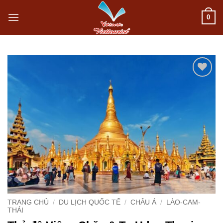
Bỏ
0
qua
nội
dung
Add to
wishlist
TRANG CHỦ
/
DU LỊCH QUỐC TẾ
/
CHÂU Á
/
LÀO-CAM-
THÁI