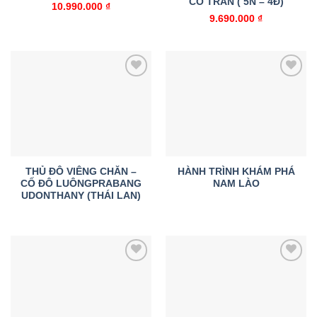
CỔ TRẤN ( 5N – 4Đ)
10.990.000
₫
9.690.000
₫
Add to
Add to
wishlist
wishlist
THỦ ĐÔ VIÊNG CHĂN –
HÀNH TRÌNH KHÁM PHÁ
CỐ ĐÔ LUÔNGPRABANG
NAM LÀO
UDONTHANY (THÁI LAN)
Add to
Add to
wishlist
wishlist