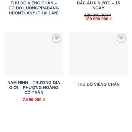
THỦ ĐÔ VIÊNG CHĂN –
BẮC ÂU 6 NƯỚC – 15
CỐ ĐÔ LUÔNGPRABANG
NGÀY
UDONTHANY (THÁI LAN)
129.099.000
₫
Giá
Giá
109.900.000
₫
gốc
hiện
là:
tại
129.099.000 ₫.
là:
109.900.00
Add to
Add to
wishlist
wishlist
NAM NINH – TRƯƠNG GIA
THỦ ĐÔ VIÊNG CHĂN
GIỚI – PHƯỢNG HOÀNG
CỔ TRẤN
7.590.000
₫