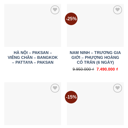
9.899.000 ₫.
là:
8.490
-25%
Add to
Add to
wishlist
wishlist
HÀ NỘI – PAKSAN –
NAM NINH – TRƯƠNG GIA
VIÊNG CHĂN – BANGKOK
GIỚI – PHƯỢNG HOÀNG
– PATTAYA – PAKSAN
CỔ TRẤN (6 NGÀY)
Giá
Giá
9.950.000
₫
7.490.000
₫
gốc
hiện
là:
tại
9.950.000 ₫.
là:
7.490
-15%
Add to
Add to
wishlist
wishlist