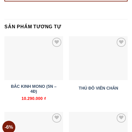
SẢN PHẨM TƯƠNG TỰ
Add to
Add to
wishlist
wishlist
BẮC KINH MONO (5N –
THỦ ĐÔ VIÊN CHĂN
4Đ)
10.290.000
₫
-6%
Add to
Add to
wishlist
wishlist