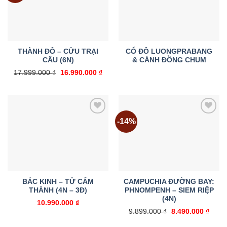
THÀNH ĐÔ – CỬU TRẠI
CỐ ĐÔ LUONGPRABANG
CÂU (6N)
& CÁNH ĐỒNG CHUM
Giá
Giá
17.999.000
₫
16.990.000
₫
gốc
hiện
là:
tại
17.999.000 ₫.
là:
16.990.000 ₫.
-14%
Add to
Add to
wishlist
wishlist
BẮC KINH – TỬ CẤM
CAMPUCHIA ĐƯỜNG BAY:
THÀNH (4N – 3Đ)
PHNOMPENH – SIEM RIỆP
(4N)
10.990.000
₫
Giá
Giá
9.899.000
₫
8.490.000
₫
gốc
hiện
là:
tại