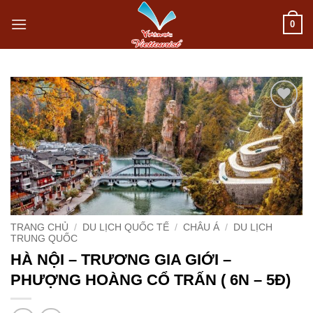
Bỏ
0
qua
nội
dung
Add to
wishlist
TRANG CHỦ
/
DU LỊCH QUỐC TẾ
/
CHÂU Á
/
DU LỊCH
TRUNG QUỐC
HÀ NỘI – TRƯƠNG GIA GIỚI –
PHƯỢNG HOÀNG CỔ TRẤN ( 6N – 5Đ)