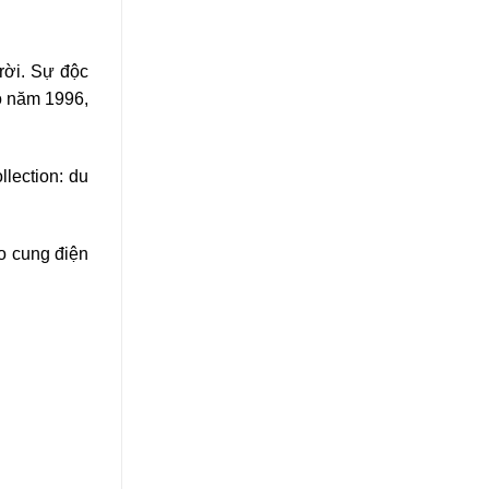
rời. Sự độc
o năm 1996,
lection: du
o cung điện