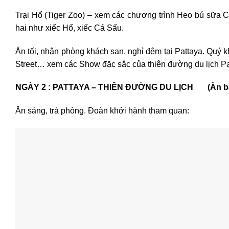
Trại Hổ (Tiger Zoo) – xem các chương trình Heo bú sữa 
hai như xiếc Hổ, xiếc Cá Sấu.
Ăn tối, nhận phòng khách sạn, nghỉ đêm tại Pattaya. Quý k
Street… xem các Show đặc sắc của thiên đường du lịch Pa
NGÀY 2 : PATTAYA – THIÊN ĐƯỜNG DU LỊCH (Ăn b
Ăn sáng, trả phòng. Đoàn khởi hành tham quan: