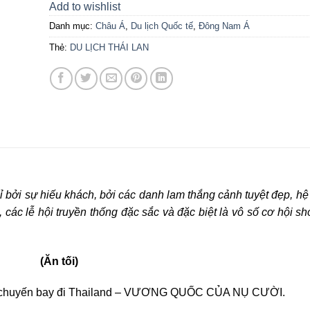
Add to wishlist
Danh mục:
Châu Á
,
Du lịch Quốc tế
,
Đông Nam Á
Thẻ:
DU LỊCH THÁI LAN
ỉ bởi sự hiếu khách, bởi các danh lam thắng cảnh tuyệt đẹp, h
t, các lễ hội truyền thống đặc sắc và đặc biệt là vô số cơ hội s
A (Ăn tối)
đáp chuyến bay đi Thailand – VƯƠNG QUỐC CỦA NỤ CƯỜI.