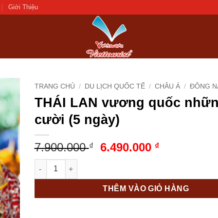
Giới Thiệu
TRANG CHỦ
/
DU LỊCH QUỐC TẾ
/
CHÂU Á
/
ĐÔNG N
THÁI LAN vương quốc nhữn
d to
cười (5 ngày)
hlist
7.900.000
Giá
6.490.000
Giá
₫
₫
gốc
hiện
THÁI LAN vương quốc những nụ cười (5 ngày) số lượ
là:
tại
7.900.000 ₫.
là:
THÊM VÀO GIỎ HÀNG
6.490.000 ₫