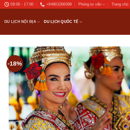
Bỏ
08:00 - 17:00
+84902266099
Phòng tư vấn
Trang chủ
qua
nội
DU LỊCH NỘI ĐỊA
DU LỊCH QUỐC TẾ
dung
-18%
Ad
wis