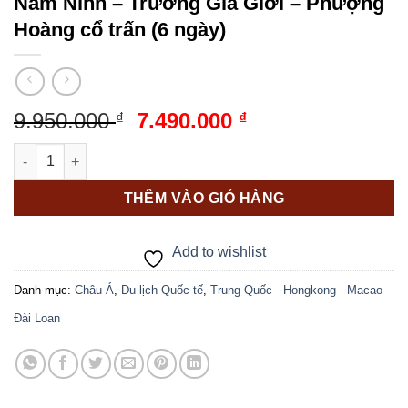
Nam Ninh – Trương Gia Giới – Phượng
Hoàng cổ trấn (6 ngày)
Giá
Giá
9.950.000
7.490.000
₫
₫
gốc
hiện
Nam Ninh - Trương Gia Giới - Phượng Hoàng cổ trấn (6 ngày) 
là:
tại
9.950.000 ₫.
là:
THÊM VÀO GIỎ HÀNG
7.490.000 ₫.
Add to wishlist
Danh mục:
Châu Á
,
Du lịch Quốc tế
,
Trung Quốc - Hongkong - Macao -
Đài Loan