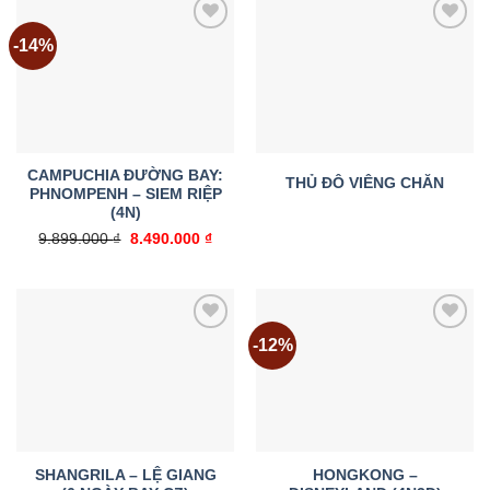
-14%
Add to
Add to
wishlist
wishlist
CAMPUCHIA ĐƯỜNG BAY:
THỦ ĐÔ VIÊNG CHĂN
PHNOMPENH – SIEM RIỆP
(4N)
Giá
Giá
9.899.000
₫
8.490.000
₫
gốc
hiện
là:
tại
9.899.000 ₫.
là:
8.490.000 ₫.
-12%
Add to
Add to
wishlist
wishlist
SHANGRILA – LỆ GIANG
HONGKONG –