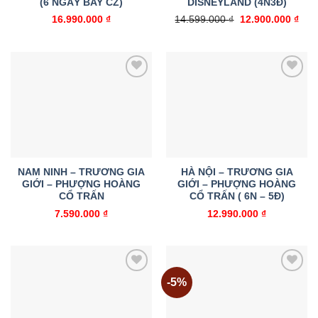
(6 NGÀY BAY CZ)
DISNEYLAND (4N3Đ)
Giá
Giá
16.990.000
₫
14.599.000
₫
12.900.000
₫
gốc
hiện
là:
tại
14.599.000 ₫.
là:
12.9
Add to
Add to
wishlist
wishlist
NAM NINH – TRƯƠNG GIA
HÀ NỘI – TRƯƠNG GIA
GIỚI – PHƯỢNG HOÀNG
GIỚI – PHƯỢNG HOÀNG
CỔ TRẤN
CỔ TRẤN ( 6N – 5Đ)
7.590.000
₫
12.990.000
₫
-5%
Add to
Add to
wishlist
wishlist