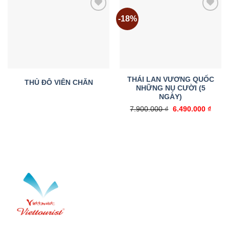
-18%
Add to
Add to
wishlist
wishlist
THÁI LAN VƯƠNG QUỐC
THỦ ĐÔ VIÊN CHĂN
NHỮNG NỤ CƯỜI (5
NGÀY)
Giá
Giá
7.900.000
₫
6.490.000
₫
gốc
hiện
là:
tại
7.900.000 ₫.
là:
6.490