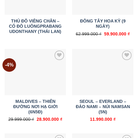
THỦ ĐÔ VIÊNG CHĂN –
ĐÔNG TÂY HOA KỲ (9
CỐ ĐÔ LUÔNGPRABANG
NGÀY)
UDONTHANY (THÁI LAN)
Giá
Giá
62.999.000
₫
59.900.000
₫
gốc
hiện
là:
tại
62.999.000 ₫.
là:
59.9
-4%
Add to
Add to
wishlist
wishlist
MALDIVES – THIÊN
SEOUL – EVERLAND –
ĐƯỜNG NƠI HẠ GIỚI
ĐẢO NAMI – NÚI NAMSAN
(6N5Đ)
(5N)
Giá
Giá
29.999.000
₫
28.900.000
₫
11.990.000
₫
gốc
hiện
là:
tại
29.999.000 ₫.
là:
28.900.000 ₫.