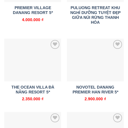
PREMIER VILLAGE
PULUONG RETREAT KHU
DANANG RESORT 5*
NGHỈ DƯỠNG TUYỆT ĐẸP
GIỮA NÚI RỪNG THANH
4.000.000
₫
HÓA
Add to
Add to
wishlist
wishlist
THE OCEAN VILLA ĐÀ
NOVOTEL DANANG
NẴNG RESORT 5*
PREMIER HAN RIVER 5*
2.350.000
₫
2.900.000
₫
Add to
Add to