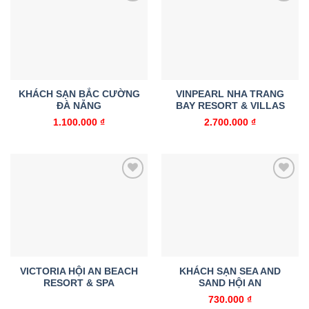
Add to
Add to
wishlist
wishlist
KHÁCH SẠN BẮC CƯỜNG
VINPEARL NHA TRANG
ĐÀ NẴNG
BAY RESORT & VILLAS
1.100.000
₫
2.700.000
₫
Add to
Add to
wishlist
wishlist
VICTORIA HỘI AN BEACH
KHÁCH SẠN SEA AND
RESORT & SPA
SAND HỘI AN
730.000
₫