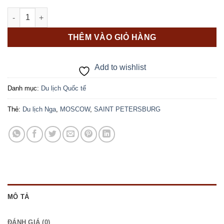
gốc
hiện
CUNG ĐƯỜNG VÀNG MOSCOW – SAINT PETERSBURG 8N7Đ số
là:
tại
56.000.000 ₫.
là:
THÊM VÀO GIỎ HÀNG
54.800.000 ₫.
Add to wishlist
Danh mục:
Du lịch Quốc tế
Thẻ:
Du lịch Nga
,
MOSCOW
,
SAINT PETERSBURG
MÔ TẢ
ĐÁNH GIÁ (0)