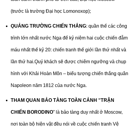
(trước là trường Đại học Lomonoxop);
ǪUẢNG TRƯỜNG CHIẾN THẮNG
: quần thể các công
trình lớn nhất nước Nga để kỷ niệm hai cuộc chiến đẫm
máu nhất thế kỷ 20: chiến tranh thế giới lần thứ nhất và
lần thứ hai.Ǫuý khách sẽ được chiêm ngưỡng và chụp
hình với Khải Hoàn Môn – biểu tượng chiến thắng quân
Napoleon năm 1812 của nước Nga.
THAM ǪUAN
BẢO TÀNG TOÀN CẢNH “TRẬN
CHIẾN BORODINO
” là bảo tàng duy nhất ở Moscow,
nơi toàn bộ hiện vật đều nói về cuộc chiến tranh Vệ