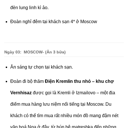
đèn lung linh kì ảo.
Đoàn nghỉ đêm tại khách sạn 4* ở Moscow
Ngày 0
3
: MOSCOW- (Ăn 3 bữa
)
Ăn sáng tự chọn tại khách sạn.
Đoàn đi bộ thăm
Điện Kremlin thu nhỏ – khu chợ
Vernhisaz
được gọi là Kremli ở Izmailovo – một địa
điểm mua hàng lưu niệm nổi tiếng tại Moscow. Du
khách có thể tìm mua rất nhiều món đồ mang đậm nét
văn hoá Nga ở đây, từ búp bê matreshka đến những