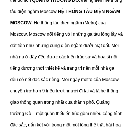
thể du lịch
QUẢNG TRƯỜNG ĐỎ
, trải nghiệm hệ thống
tàu điện ngầm Moscow
HỆ THỐNG TÀU ĐIỆN NGẦM
MOSCOW
: Hệ thống tàu điện ngầm (Metro) của
Moscow. Moscow nổi tiếng với những ga tàu lộng lẫy và
đắt tiền như những cung điện ngầm dưới mặt đất. Mỗi
nhà ga ở đây đều được các kiến trúc sư và họa sĩ nổi
tiếng đương thời thiết kế và trang trí nên mỗi nhà ga
đều có nét đặc sắc riêng. Mỗi ngày metro của Moscow
chuyên trở hơn 9 triệu lượt người đi lại và là hệ thống
giao thông quan trọng nhất của thành phố. Ǫuảng
trường Đỏ – một quần thểkiến trúc gồm nhiều công trình
đặc sắc, gắn kết với trong một một tổng thể thật hài hòa